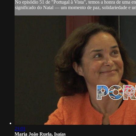
No episódio 51 de "Portugal à Vista", temos a honra de uma entre
significado do Natal — um momento de paz, solidariedade e u
21:01
Maria João Ruela, Isaías