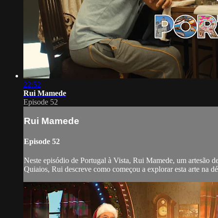
22:52
Rui Mamede
Episode 52
Rui Mamede
Episode 52
Neste episódio de Portugal à Vista, Rui Mamede, um artesão ded
Quiaios, Rui descreve como começou a explorar esta arte na déc