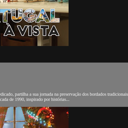
icado, partilha a sua jornada na preservação dos bordados tradicionais
ada de 1990, inspirado por histórias...