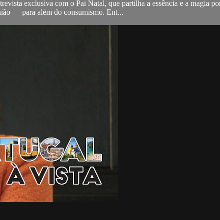
vista exclusiva com o Pai Natal, que partilha a essência e a magia por t
nião — para além do consumismo. Ent...