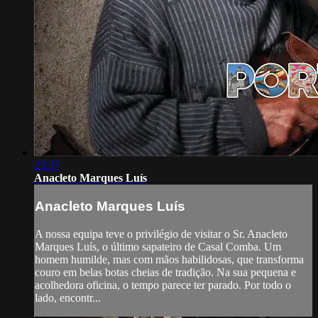
23:37
Anacleto Marques Luís
Anacleto Marques Luís
A nossa equipa teve o privilégio de visitar o Sr. Anacleto
Marques Luís, o último sapateiro de Casal Comba. Um
homem humilde, mas com mãos habilidosas, que transforma
couro em belas botas cheias de tradição. Na sua pequena e
acolhedora oficina, o tempo parece ter parado. Por todo o
lado, encontr...