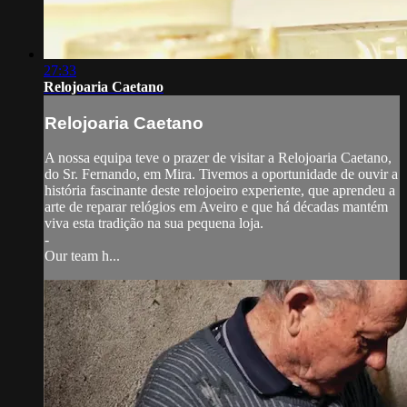
27:33
Relojoaria Caetano
Relojoaria Caetano
A nossa equipa teve o prazer de visitar a Relojoaria Caetano,
do Sr. Fernando, em Mira. Tivemos a oportunidade de ouvir a
história fascinante deste relojoeiro experiente, que aprendeu a
arte de reparar relógios em Aveiro e que há décadas mantém
viva esta tradição na sua pequena loja.
-
Our team h...