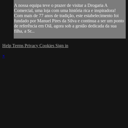
A nossa equipa teve o prazer de visitar a Drogaria A
Comercial, uma loja com uma história rica e inspiradora!
Com mais de 77 anos de tradição, este estabelecimento foi
fundado por Manuel Pires da Silva e continua a ser um ponto
de referência em Oiã, agora sob a gestão dedicada da sua
filha, a Sr...
Help
Terms
Privacy
Cookies
Sign in
×