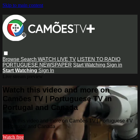
Skip to main content
Browse
Search
WATCH LIVE TV
LISTEN TO RADIO
PORTUGUESE NEWSPAPER
Start Watching
Sign in
Start Watching
Sign In
Live stream preview
Watch this video and more on
Camões TV | Portuguese TV in
Portugal and Canada
Watch this video and more on Camões TV | Portuguese TV
in Portugal and Canada
Watch free