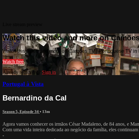
Live stream preview
Watch this video and more on Camões
Watch this video and more on Camões TV | Portuguese TV in
Watch free
Already registered?
Sign in
Portugal à Vista
Bernardino da Cal
Season 5, Episode 34
• 13m
Agora vamos conhecer os irmãos César Madaleno, de 84 anos, e Manue
Com uma vida inteira dedicada ao negócio da família, eles continuam
-