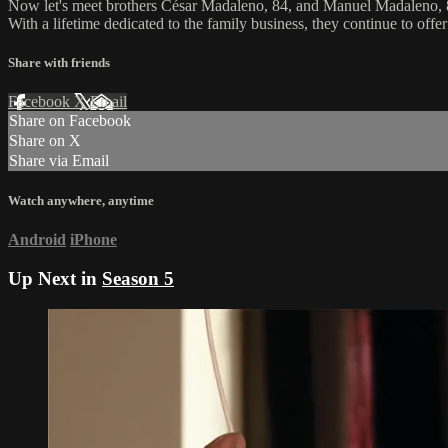
Now let's meet brothers César Madaleno, 84, and Manuel Madaleno, 80
With a lifetime dedicated to the family business, they continue to off
Share with friends
Facebook
X
Email
Share on Facebook
Share on X
Share via Email
Watch anywhere, anytime
Android
iPhone
Up Next in
Season 5