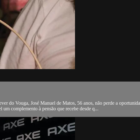
ver do Vouga, José Manuel de Matos, 56 anos, não perde a oportunidade
uel um complemento à pensão que recebe desde q...