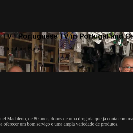
 TV | Portuguese TV in Portugal and C
 Portugal and Canada
l Madaleno, de 80 anos, donos de uma drogaria que já conta com mais
 a oferecer um bom serviço e uma ampla variedade de produtos.