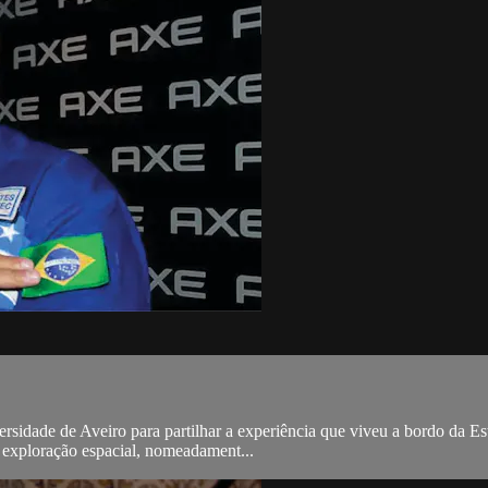
ersidade de Aveiro para partilhar a experiência que viveu a bordo da Es
a exploração espacial, nomeadament...