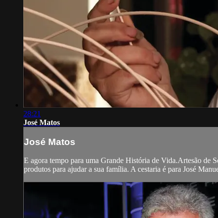
28:21
José Matos
José Matos
E agora tempo para uma Grande História de Vida.Artesão de Se
produtos para ajudar a sua família. A cestaria é para José Man