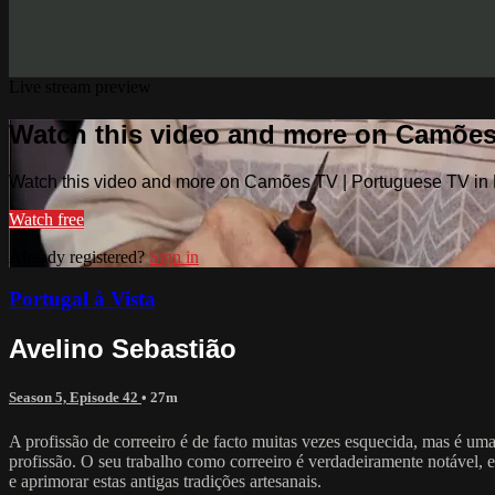
Live stream preview
Watch this video and more on Camões
Watch this video and more on Camões TV | Portuguese TV in
Watch free
Already registered?
Sign in
Portugal à Vista
Avelino Sebastião
Season 5, Episode 42
• 27m
A profissão de correeiro é de facto muitas vezes esquecida, mas é um
profissão. O seu trabalho como correeiro é verdadeiramente notável, e
e aprimorar estas antigas tradições artesanais.