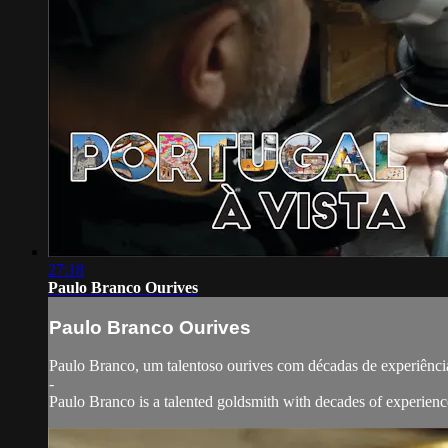
27:18
Paulo Branco Ourives
Paulo Branco Ourives
Paulo Branco, um talentoso ourives com décadas de experiência.
-
Paulo Branco is a talented goldsmith with decades of experienc