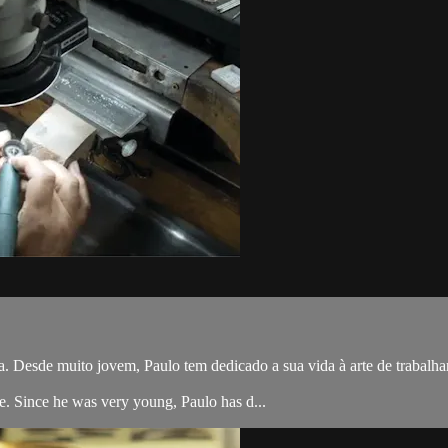
 Desde muito jovem, Paulo tem dedicado a sua vida à arte de trabalhar o
e. Since he was very young, Paulo has d...