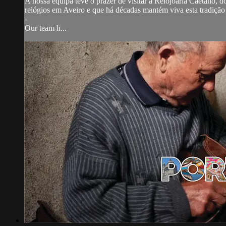
A nossa equipa teve o prazer de visitar a Relojoaria Caetano, d
relógios em Aveiro e que há décadas mantém viva esta tradição
-
Our team h...