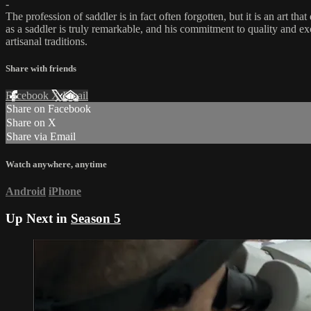
-
The profession of saddler is in fact often forgotten, but it is an art t
as a saddler is truly remarkable, and his commitment to quality and ex
artisanal traditions.
Share with friends
Facebook
X
Email
Share on Facebook
Share on X
Share via Email
Watch anywhere, anytime
Android
iPhone
Up Next in
Season 5