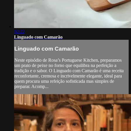
02:22
Linguado com Camarão
Linguado com Camarão
Neste episódio de Rosa’s Portuguese Kitchen, preparamos
um prato de peixe no forno que equilibra na perfeição a
tradição e o sabor. O Linguado com Camarão é uma receita
reconfortante, cremosa e incrivelmente elegante, ideal para
quem procura uma refeição sofisticada mas simples de
preparar. Acomp...