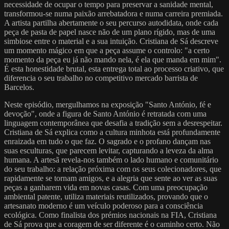
necessidade de ocupar o tempo para preservar a sanidade mental,
transformou-se numa paixão arrebatadora e numa carreira premiada.
A artista partilha abertamente o seu percurso autodidata, onde cada
peça de pasta de papel nasce não de um plano rígido, mas de uma
simbiose entre o material e a sua intuição. Cristiana de Sá descreve
um momento mágico em que a peça assume o controlo: "a certo
momento da peça eu já não mando nela, é ela que manda em mim".
É esta honestidade brutal, esta entrega total ao processo criativo, que
diferencia o seu trabalho no competitivo mercado barrista de
Barcelos.
Neste episódio, mergulhamos na exposição "Santo António, fé e
devoção", onde a figura de Santo António é retratada com uma
linguagem contemporânea que desafia a tradição sem a desrespeitar.
Cristiana de Sá explica como a cultura minhota está profundamente
enraizada em tudo o que faz. O sagrado e o profano dançam nas
suas esculturas, que parecem levitar, capturando a leveza da alma
humana. A artesã revela-nos também o lado humano e comunitário
do seu trabalho: a relação próxima com os seus colecionadores, que
rapidamente se tornam amigos, e a alegria que sente ao ver as suas
peças a ganharem vida em novas casas. Com uma preocupação
ambiental patente, utiliza materiais reutilizados, provando que o
artesanato moderno é um veículo poderoso para a consciência
ecológica. Como finalista dos prémios nacionais na FIA, Cristiana
de Sá prova que a coragem de ser diferente é o caminho certo. Não