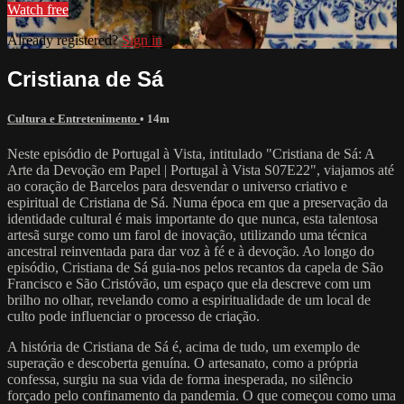
Watch free
Already registered?
Sign in
Cristiana de Sá
Cultura e Entretenimento
• 14m
Neste episódio de Portugal à Vista, intitulado "Cristiana de Sá: A
Arte da Devoção em Papel | Portugal à Vista S07E22", viajamos até
ao coração de Barcelos para desvendar o universo criativo e
espiritual de Cristiana de Sá. Numa época em que a preservação da
identidade cultural é mais importante do que nunca, esta talentosa
artesã surge como um farol de inovação, utilizando uma técnica
ancestral reinventada para dar voz à fé e à devoção. Ao longo do
episódio, Cristiana de Sá guia-nos pelos recantos da capela de São
Francisco e São Cristóvão, um espaço que ela descreve com um
brilho no olhar, revelando como a espiritualidade de um local de
culto pode influenciar o processo de criação.
A história de Cristiana de Sá é, acima de tudo, um exemplo de
superação e descoberta genuína. O artesanato, como a própria
confessa, surgiu na sua vida de forma inesperada, no silêncio
forçado pelo confinamento da pandemia. O que começou como uma