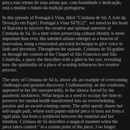
perca este retrato de uma artista que, com humildade e dedicação,
está a moldar o futuro da tradição portuguesa.
In this episode of Portugal à Vista, titled "Cristiana de Sá: A Arte da
Devoção em Papel | Portugal à Vista S07E22", we travel to the heart
of Barcelos to uncover the creative and spiritual universe of
Cristiana de Sá. At a time when preserving cultural identity is more
important than ever, this talented artisan emerges as a beacon of
innovation, using a reinvented ancestral technique to give voice to
faith and devotion. Throughout the episode, Cristiana de Sá guides
us through the corners of the Chapel of São Francisco and São
Cristóvão, a space she describes with a glint in her eye, revealing
how the spirituality of a place of worship influences her creative
process.
The story of Cristiana de Sá is, above all, an example of overcoming
challenges and genuine discovery. Craftsmanship, as she confesses,
appeared in her life unexpectedly, in the silence forced by the
pandemic lockdown. What began as a need to occupy her time to
preserve her mental health transformed into an overwhelming
passion and an award-winning career. The artist openly shares her
self-taught path, where each papier-mâché piece is born not from a
rigid plan, but from a symbiosis between the material and her
intuition. Cristiana de Sá describes a magical moment when the
piece takes control: "at a certain point of the piece, I no longer