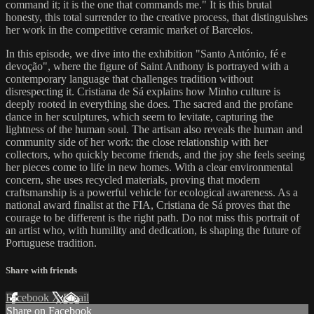
command it; it is the one that commands me." It is this brutal
honesty, this total surrender to the creative process, that distinguishes
her work in the competitive ceramic market of Barcelos.
In this episode, we dive into the exhibition "Santo António, fé e
devoção", where the figure of Saint Anthony is portrayed with a
contemporary language that challenges tradition without
disrespecting it. Cristiana de Sá explains how Minho culture is
deeply rooted in everything she does. The sacred and the profane
dance in her sculptures, which seem to levitate, capturing the
lightness of the human soul. The artisan also reveals the human and
community side of her work: the close relationship with her
collectors, who quickly become friends, and the joy she feels seeing
her pieces come to life in new homes. With a clear environmental
concern, she uses recycled materials, proving that modern
craftsmanship is a powerful vehicle for ecological awareness. As a
national award finalist at the FIA, Cristiana de Sá proves that the
courage to be different is the right path. Do not miss this portrait of
an artist who, with humility and dedication, is shaping the future of
Portuguese tradition.
Share with friends
Facebook
X
Email
Share on Facebook