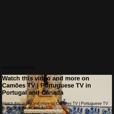
Live stream preview
Watch this video and more on
Camões TV | Portuguese TV in
Portugal and Canada
Watch this video and more on Camões TV | Portuguese TV
in Portugal and Canada