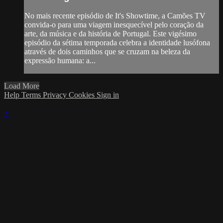
No mais recente episódio de It's Showtime, a Camões TV
convida-o para uma viagem inesquecível pelo coração da
arte, da música e da história de Portugal. Este vigésimo
episódio da sétima temporada celebra a identidade lusófona
através de dois caminhos que se cruzam na beleza da
expressão humana: a...
Load More
Help
Terms
Privacy
Cookies
Sign in
×