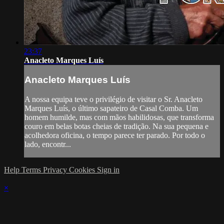
23:37
Anacleto Marques Luís
Anacleto Marques Luís
A nossa equipa teve o privilégio de visitar o Sr. Anacleto
Marques Luís, o último sapateiro de Casal Comba. Um
homem humilde, mas com mãos habilidosas, que transforma
couro em belas botas cheias de tradição. Na sua pequena e
acolhedora oficina, o tempo parece ter parado. Por todo o
lado, encontr...
Help
Terms
Privacy
Cookies
Sign in
×