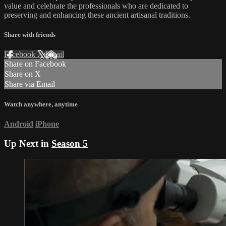
value and celebrate the professionals who are dedicated to
preserving and enhancing these ancient artisanal traditions.
Share with friends
Facebook
X
Email
Share on Facebook
Share on X
Share via Email
Watch anywhere, anytime
Android
iPhone
Up Next in
Season 5