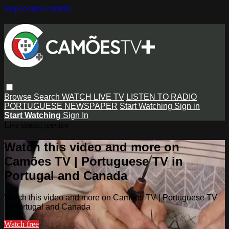
Skip to main content
Browse
Search
WATCH LIVE TV
LISTEN TO RADIO
PORTUGUESE NEWSPAPER
Start Watching
Sign in
Start Watching
Sign In
Live stream preview
Watch this video and more on
Camões TV | Portuguese TV in
Portugal and Canada
Watch this video and more on Camões TV | Portuguese TV
in Portugal and Canada
Watch free