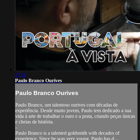
27:18
Paulo Branco Ourives
Paulo Branco Ourives
Paulo Branco, um talentoso ourives com décadas de
experiência. Desde muito jovem, Paulo tem dedicado a sua
vida à arte de trabalhar o ouro e a prata, criando peças únicas
e cheias de história.
-
Paulo Branco is a talented goldsmith with decades of
experience. Since he was very young, Paulo has d...