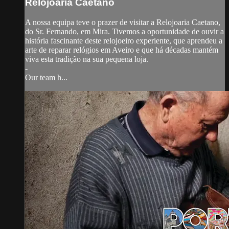
Relojoaria Caetano
A nossa equipa teve o prazer de visitar a Relojoaria Caetano,
do Sr. Fernando, em Mira. Tivemos a oportunidade de ouvir a
história fascinante deste relojoeiro experiente, que aprendeu a
arte de reparar relógios em Aveiro e que há décadas mantém
viva esta tradição na sua pequena loja.
-
Our team h...