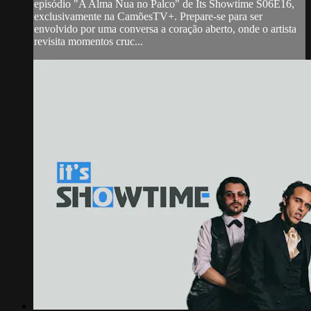
episódio "A Alma Nua no Palco" de Its Showtime S06E16,
exclusivamente na CamõesTV+. Prepare-se para ser
envolvido por uma conversa a coração aberto, onde o artista
revisita momentos cruc...