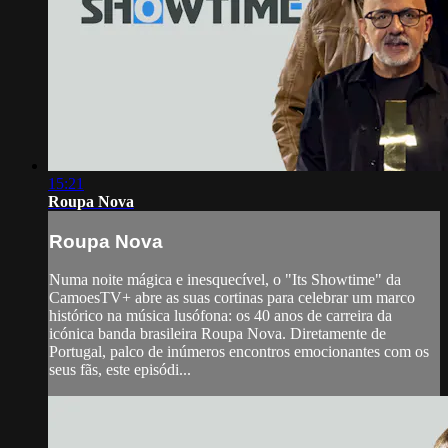
15:21
Roupa Nova
Roupa Nova
Numa noite mágica e inesquecível, o "Its Showtime" da
CamoesTV+ abre as suas cortinas para celebrar um marco
histórico na música lusófona: os 40 anos de carreira da
icónica banda brasileira Roupa Nova. Diretamente de
Portugal, palco de inúmeros encontros emocionantes com os
seus fãs, este episódi...