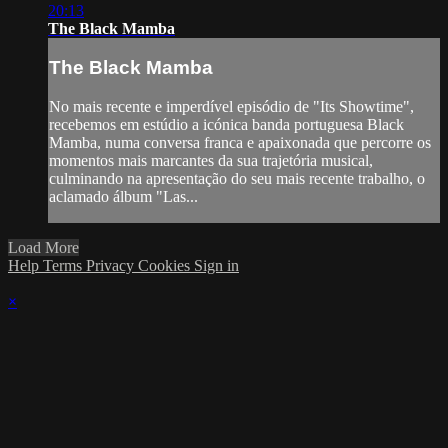
20:13
The Black Mamba
The Black Mamba
No mais recente e imperdível episódio de "Its Showtime",
recebemos em estúdio a icónica banda portuguesa Black
Mamba, numa conversa franca e apaixonada que percorre os
momentos mais marcantes da sua trajetória musical,
culminando na apresentação do seu mais recente trabalho, o
aclamado álbum "Las...
Load More
Help
Terms
Privacy
Cookies
Sign in
×