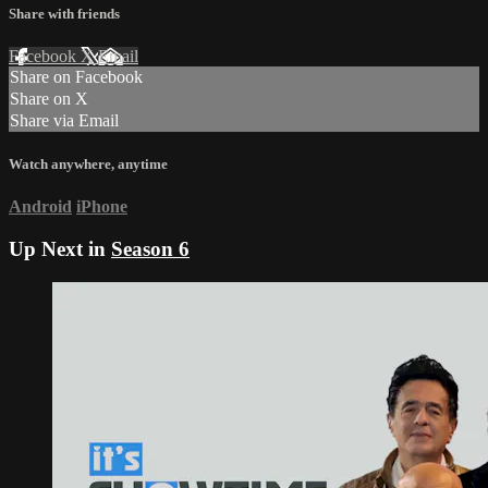
Share with friends
Facebook
X
Email
Share on Facebook
Share on X
Share via Email
Watch anywhere, anytime
Android
iPhone
Up Next in
Season 6