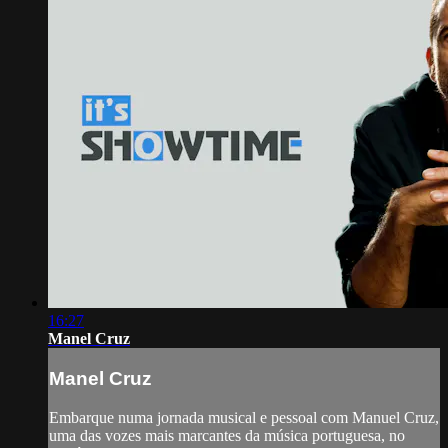
16:27
Manel Cruz
Manel Cruz
Embarque numa jornada musical e pessoal com Manuel Cruz,
uma das vozes mais marcantes da música portuguesa, no