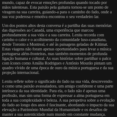
mundo, capaz de evocar emoções profundas quando tocado por
mãos talentosas. Esta paixão pela guitarra tornou-se um ponto de
viragem na sua carreira, guiando-a para o caminho do fado, onde a
sua voz poderosa e emotiva encontrou o seu verdadeiro lar.
Um dos pontos altos desta conversa é a partilha das suas memórias
das digressões ao Canadá, uma experiência que marcou
profundamente a sua vida e a sua carreira. Lenita recorda com
carinho o calor e o acolhimento da comunidade luso-canadiana,
desde Toronto a Montreal, e até às paisagens geladas de Kitimat.
Estas viagens não foram apenas oportunidades para levar a música
portuguesa além-fronteiras, mas também momentos de profunda
ligação humana e cultural. As suas histórias sobre partilhar o palco
com ícones como Amália Rodrigues e António Mourão pintam um
quadro vívido de uma época de ouro da música portuguesa e da sua
projeção internacional.
Lenita reflete sobre o significado do fado na sua vida, descrevendo-
o como uma paixão avassaladora, um amigo confidente e uma parte
intrínseca da sua identidade. Para ela, o fado não é apenas uma
profissão, mas sim uma forma de expressar a alma portuguesa em
toda a sua complexidade e beleza. A sua perspetiva sobre a evolução
do fado ao longo dos anos é fascinante, abordando o impacto da sua
elevação a Património Mundial da Humanidade e os desafios de
manter a sua autenticidade num mundo em constante mudança.