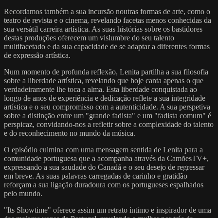
Recordamos também a sua incursão noutras formas de arte, como o
teatro de revista e o cinema, revelando facetas menos conhecidas da
sua versátil carreira artística. As suas histórias sobre os bastidores
destas produções oferecem um vislumbre do seu talento
multifacetado e da sua capacidade de se adaptar a diferentes formas
de expressão artística.
Num momento de profunda reflexão, Lenita partilha a sua filosofia
sobre a liberdade artística, revelando que hoje canta apenas o que
verdadeiramente lhe toca a alma. Esta liberdade conquistada ao
longo de anos de experiência e dedicação reflete a sua integridade
artística e o seu compromisso com a autenticidade. A sua perspetiva
sobre a distinção entre um "grande fadista" e um "fadista comum" é
perspicaz, convidando-nos a refletir sobre a complexidade do talento
e do reconhecimento no mundo da música.
O episódio culmina com uma mensagem sentida de Lenita para a
comunidade portuguesa que a acompanha através da CamõesTV+,
expressando a sua saudade do Canadá e o seu desejo de regressar
em breve. As suas palavras carregadas de carinho e gratidão
reforçam a sua ligação duradoura com os portugueses espalhados
pelo mundo.
"Its Showtime" oferece assim um retrato íntimo e inspirador de uma