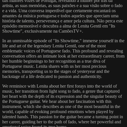
das maiores vozes de Portugal, revelando a mulher por trás da
artista, as suas memórias, as suas paixões e a sua visão sobre o fado
e a vida. Uma conversa imperdível que certamente encantará os
amantes da música portuguesa e todos aqueles que apreciam uma
história de talento, perseverança e amor pela cultura. Não perca este
episódio memorável e descubra a alma de Lenita Gentil em "Its
Showtime", exclusivamente na CamõesTV+.
In an unmissable episode of "Its Showtime," immerse yourself in the
life and art of the legendary Lenita Gentil, one of the most
emblematic voices of Portuguese fado. This profound and revealing
conversation offers an intimate look at her extraordinary career, from
her humble beginnings to her recognition as a true diva of
Portuguese music. Lenita shares with us her most precious
memories, transporting us to the stages of yesteryear and the
backstage of a life dedicated to passion and authenticity.
We reminisce with Lenita about her first forays into the world of
music, her transition from light song to fado, a genre that captured
her heart with the depth of its expression and the singular beauty of
the Portuguese guitar. We hear about her fascination with this
instrument, which she describes as one of the most beautiful in the
world, capable of evoking profound emotions when played by
talented hands. This passion for the guitar became a turning point in
her career, guiding her to the path of fado, where her powerful and
emotional voice found its true home.