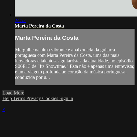
24:52
Marta Pereira da Costa
Marta Pereira da Costa
Mergulhe na alma vibrante e apaixonada da guitarra
portuguesa com Marta Pereira da Costa, uma das mais
inovadoras e talentosas guitarristas da atualidade, no episódio
S06E13 de "Its Showtime." Esta não é apenas uma entrevista;
é uma viagem profunda ao coração da música portuguesa,
conduzida por u...
Load More
Help
Terms
Privacy
Cookies
Sign in
×