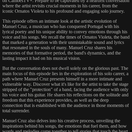
on CamõesTV+. Prepare to be captivated by a heartfelt conversation
where the artist revisits crucial moments in his career, from the
iconic Ornatos Violeta to his profound and engaging solo journey.
This episode offers an intimate look at the artistic evolution of
Manuel Cruz, a musician who has conquered Portugal with his
lyrical poetry and his unique ability to convey emotions through his
voice and his songs. We recall the times of Ornatos Violeta, the band
that marked a generation with their unmistakable sound and lyrics
that resonated in the souls of many. Manuel Cruz shares his
memories of that formative period, the band's dynamics, and the
lasting impact it had on his musical vision.
But the conversation does not dwell solely on the glorious past. The
main focus of this episode lies in the exploration of his solo career, a
path where Manuel Cruz presents himself in a more intimate and
vulnerable way. Discover what it's like for the artist to take the stage
stripped of the "protection" of a band, facing the audience with only
his voice and his guitar. He shares his reflections on the solitude and
freedom that this experience provides, as well as the deep
connection that is established with the audience in those moments of
total surrender.
Manuel Cruz also delves into his creative process, unveiling the
inspirations behind his songs, the emotions that fuel them, and how
words and melodies come together to tell stories that touch the heart.