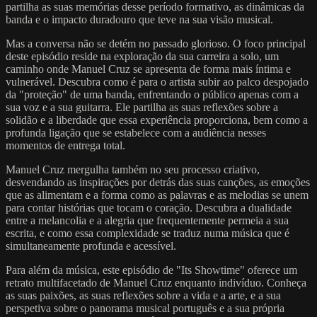
partilha as suas memórias desse período formativo, as dinâmicas da
banda e o impacto duradouro que teve na sua visão musical.
Mas a conversa não se detém no passado glorioso. O foco principal
deste episódio reside na exploração da sua carreira a solo, um
caminho onde Manuel Cruz se apresenta de forma mais íntima e
vulnerável. Descubra como é para o artista subir ao palco despojado
da "proteção" de uma banda, enfrentando o público apenas com a
sua voz e a sua guitarra. Ele partilha as suas reflexões sobre a
solidão e a liberdade que essa experiência proporciona, bem como a
profunda ligação que se estabelece com a audiência nesses
momentos de entrega total.
Manuel Cruz mergulha também no seu processo criativo,
desvendando as inspirações por detrás das suas canções, as emoções
que as alimentam e a forma como as palavras e as melodias se unem
para contar histórias que tocam o coração. Descubra a dualidade
entre a melancolia e a alegria que frequentemente permeia a sua
escrita, e como essa complexidade se traduz numa música que é
simultaneamente profunda e acessível.
Para além da música, este episódio de "Its Showtime" oferece um
retrato multifacetado de Manuel Cruz enquanto indivíduo. Conheça
as suas paixões, as suas reflexões sobre a vida e a arte, e a sua
perspetiva sobre o panorama musical português e a sua própria