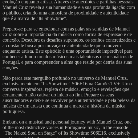
evolução enquanto artista. Através de anecdotes e partilhas pessoais,
Manuel Cruz revela a sua humanidade e a sua profunda ligação com
o público, criando uma atmosfera de proximidade e autenticidade
que é a marca de "Its Showtime".
Prepare-se para se emocionar com as palavras sentidas de Manuel
Cruz sobre a importância da música como forma de expressão e de
conexão. Descubra os desafios superados, os sonhos concretizados e
a constante busca por inovação e autenticidade que o movem
enquanto artista. Este episódio é uma oportunidade imperdível para
conhecer a fundo um dos músicos mais talentosos e carismáticos de
Portugal, e para compreender a alma que reside por detrás das suas
canções.
Não perca este mergulho profundo no universo de Manuel Cruz,
exclusivamente em "Its Showtime" S06E16 na CamõesTV+. Uma
conversa inspiradora, repleta de música, emoção e revelações que
certamente o irão cativar do início ao fim. Prepare os seus
auscultadores e deixe-se envolver pela autenticidade e pela beleza da
música de um artista que continua a marcar a história da música
portuguesa.
Embark on a musical and personal journey with Manuel Cruz, one
of the most distinctive voices in Portuguese music, in the episode
"The Naked Soul on Stage" of Its Showtime S06E16, exclusively