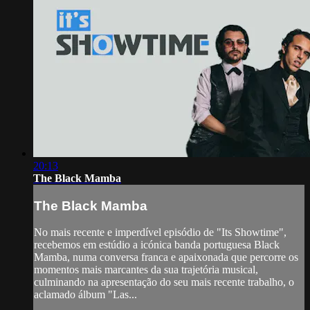
20:13
The Black Mamba
The Black Mamba
No mais recente e imperdível episódio de "Its Showtime",
recebemos em estúdio a icónica banda portuguesa Black
Mamba, numa conversa franca e apaixonada que percorre os
momentos mais marcantes da sua trajetória musical,
culminando na apresentação do seu mais recente trabalho, o
aclamado álbum "Las...