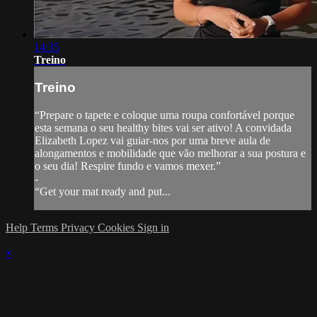
14:35
Treino
Treino
“Prepare o tapete e coloque uma roupa confortável porque
esta semana o seu healthy bites vai ser ativo! A convidada
Elizabeth Lopez vai guiar-nos por uma breve aula de
alongamentos e mobilidade que vão melhorar a sua postura e
o seu dia! Respire fundo e vamos mexer.”
-
“Get your mat ready and put...
Help
Terms
Privacy
Cookies
Sign in
×