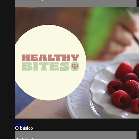
07:54
O básico