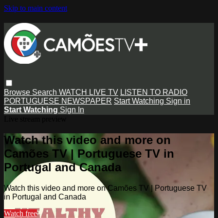
Skip to main content
Browse
Search
WATCH LIVE TV
LISTEN TO RADIO
PORTUGUESE NEWSPAPER
Start Watching
Sign in
Start Watching
Sign In
Live stream preview
Watch this video and more on
Camões TV | Portuguese TV in
Portugal and Canada
Watch this video and more on Camões TV | Portuguese TV
in Portugal and Canada
Watch free