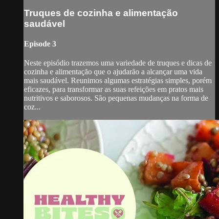
Truques de cozinha e alimentação
saudável
Episode 3
Neste episódio trazemos uma variedade de truques e dicas de
cozinha e alimentação que o ajudarão a alcançar uma vida
mais saudável. Reunimos algumas estratégias simples, porém
eficazes, para transformar as suas refeições em pratos mais
nutritivos e saborosos. São pequenas mudanças na forma de
coz...