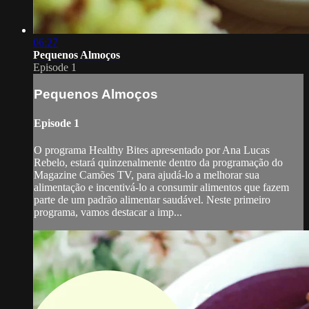
06:27
Pequenos Almoços
Episode 1
Pequenos Almoços
Episode 1
O programa Healthy Bites apresentado por Ana Lucas
Rebelo, estará quinzenalmente dentro da programação do
Magazine Camões TV, para ajudá-lo a melhorar sua
alimentação e incentivá-lo a consumir alimentos que fazem
parte de um padrão alimentar saudável. Neste primeiro
programa, vamos destacar a imp...