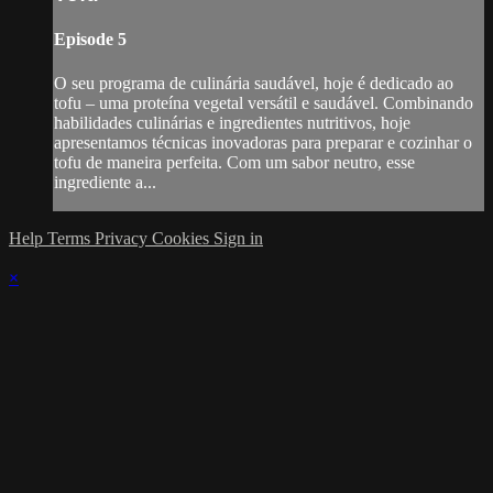
Episode 5
O seu programa de culinária saudável, hoje é dedicado ao
tofu – uma proteína vegetal versátil e saudável. Combinando
habilidades culinárias e ingredientes nutritivos, hoje
apresentamos técnicas inovadoras para preparar e cozinhar o
tofu de maneira perfeita. Com um sabor neutro, esse
ingrediente a...
Help
Terms
Privacy
Cookies
Sign in
×