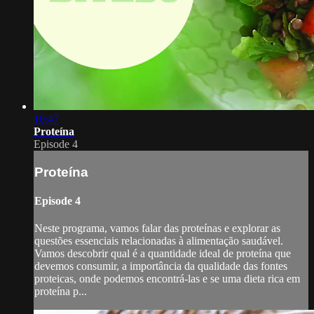
10:47
Proteína
Episode 4
Proteína
Episode 4
Neste programa, vamos falar das proteínas e explorar as
questões essenciais relacionadas à alimentação saudável.
Vamos descobrir qual é a quantidade ideal de proteína que
devemos consumir, a importância da qualidade das fontes
proteicas, onde podemos encontrá-las e se uma dieta rica em
proteína p...