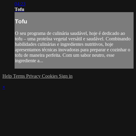
04:23
Tofu
Tofu
O seu programa de culinária saudável, hoje é dedicado ao
tofu – uma proteína vegetal versátil e saudável. Combinando
habilidades culinárias e ingredientes nutritivos, hoje
apresentamos técnicas inovadoras para preparar e cozinhar o
tofu de maneira perfeita. Com um sabor neutro, esse
ingrediente a...
Help
Terms
Privacy
Cookies
Sign in
×