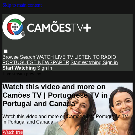
Skip to main content
Browse
Search
WATCH LIVE TV
LISTEN TO RADIO
PORTUGUESE NEWSPAPER
Start Watching
Sign in
Start Watching
Sign In
Live stream preview
Watch this video and more on
Camões TV | Portuguese TV in
Portugal and Canada
Watch this video and more on Camões TV | Portuguese TV
in Portugal and Canada
Watch free