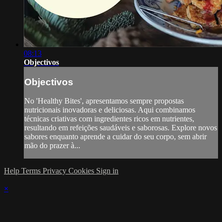
08:13
Objectivos
Objectivos
No 'Healthy Bites', apresentamos sempre propostas
nutricionais inovadoras e deliciosas. Aqui combinamos
técnicas criativas com ingredientes ricos em nutrientes,
resultando em refeições saudáveis e saborosas. Explore novos
sabores enquanto aprende a cuidar do seu corpo, sem abrir
mão do prazer à...
Help
Terms
Privacy
Cookies
Sign in
×