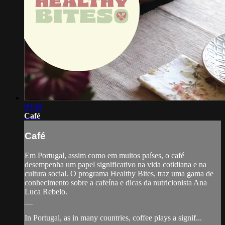
09:08
Café
Café
Em Portugal, assim como em muitos países, o café
desempenha um papel significativo na vida cotidiana e na
cultura social. O programa Healthy Bites, traz uma gama de
conhecimento sobre a cafeína e dicas da nutricionista Ana
Luca Rebelo.
__
In Portugal, as in many countries, coffee plays a signif...