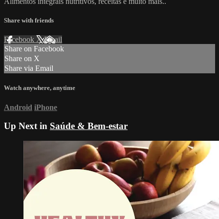
Alimentos integrais nutritivos, receitas e muito mais..
Share with friends
Facebook
X
Email
Share on Facebook
Share on X
Share via Email
Watch anywhere, anytime
Android
iPhone
Up Next in
Saúde & Bem-estar