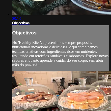
08:13
Objectivos
Objectivos
No 'Healthy Bites', apresentamos sempre propostas
nutricionais inovadoras e deliciosas. Aqui combinamos
técnicas criativas com ingredientes ricos em nutrientes,
resultando em refeições saudáveis e saborosas. Explore novos
sabores enquanto aprende a cuidar do seu corpo, sem abrir
mão do prazer à...