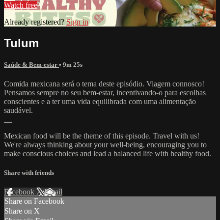
Watch free
Already registered?
Sign in
Tulum
Saúde & Bem-estar
• 9m 25s
Comida mexicana será o tema deste episódio. Viagem connosco!
Pensamos sempre no seu bem-estar, incentivando-o para escolhas
conscientes e a ter uma vida equilibrada com uma alimentação
saudável.
__
Mexican food will be the theme of this episode. Travel with us!
We're always thinking about your well-being, encouraging you to
make conscious choices and lead a balanced life with healthy food.
Share with friends
Facebook
X
Email
Share on Facebook
Share on X