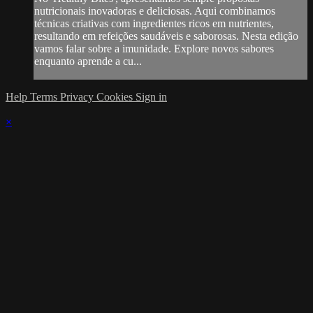
nutricionais inovadoras e deliciosas. Aqui combinamos
técnicas criativas com ingredientes ricos em nutrientes,
resultando em refeições saudáveis e saborosas. Nesta edição
vamos falar sobre a imunidade. Explore novos sabores
enquanto aprende a cu...
Help
Terms
Privacy
Cookies
Sign in
×