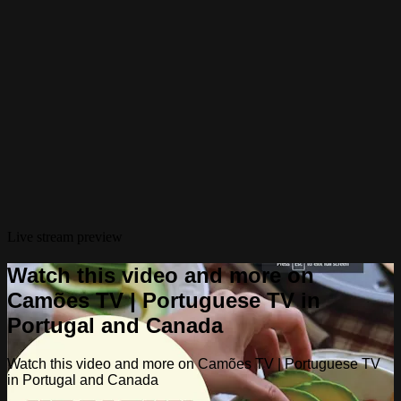
Live stream preview
Watch this video and more on
Camões TV | Portuguese TV in
Portugal and Canada
Watch this video and more on Camões TV | Portuguese TV
in Portugal and Canada