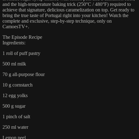
and the high-temperature baking trick (250°C / 480°F) required to
achieve that signature, delicious caramelization on top. Get ready to
bring the true taste of Portugal right into your kitchen! Watch the
complete and exclusive, step-by-step technique, only on
CamoesTV+.
The Episode Recipe
Ingredients:
1 roll of puff pastry
500 ml milk
70 g all-purpose flour
10 g cornstarch
12 egg yolks
500 g sugar
1 pinch of salt
250 ml water
Lemon peel