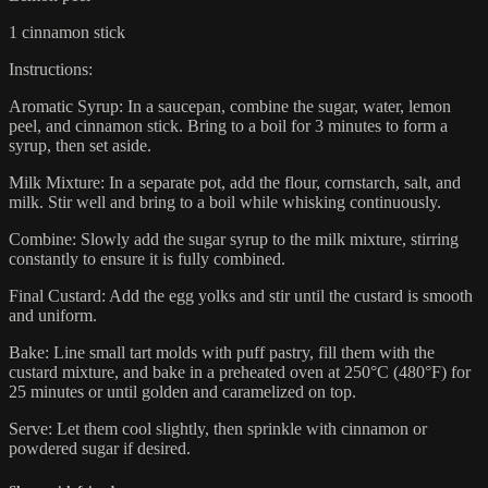
1 cinnamon stick
Instructions:
Aromatic Syrup: In a saucepan, combine the sugar, water, lemon
peel, and cinnamon stick. Bring to a boil for 3 minutes to form a
syrup, then set aside.
Milk Mixture: In a separate pot, add the flour, cornstarch, salt, and
milk. Stir well and bring to a boil while whisking continuously.
Combine: Slowly add the sugar syrup to the milk mixture, stirring
constantly to ensure it is fully combined.
Final Custard: Add the egg yolks and stir until the custard is smooth
and uniform.
Bake: Line small tart molds with puff pastry, fill them with the
custard mixture, and bake in a preheated oven at 250°C (480°F) for
25 minutes or until golden and caramelized on top.
Serve: Let them cool slightly, then sprinkle with cinnamon or
powdered sugar if desired.