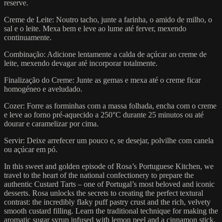
reserve.
Creme de Leite: Noutro tacho, junte a farinha, o amido de milho, o
sal e o leite. Mexa bem e leve ao lume até ferver, mexendo
continuamente.
Combinação: Adicione lentamente a calda de açúcar ao creme de
leite, mexendo devagar até incorporar totalmente.
Finalização do Creme: Junte as gemas e mexa até o creme ficar
homogéneo e aveludado.
Cozer: Forre as forminhas com a massa folhada, encha com o creme
e leve ao forno pré-aquecido a 250°C durante 25 minutos ou até
dourar e caramelizar por cima.
Servir: Deixe arrefecer um pouco e, se desejar, polvilhe com canela
ou açúcar em pó.
In this sweet and golden episode of Rosa’s Portuguese Kitchen, we
travel to the heart of the national confectionery to prepare the
authentic Custard Tarts – one of Portugal’s most beloved and iconic
desserts. Rosa unlocks the secrets to creating the perfect textural
contrast: the incredibly flaky puff pastry crust and the rich, velvety
smooth custard filling. Learn the traditional technique for making the
aromatic sugar syrup infused with lemon peel and a cinnamon stick,