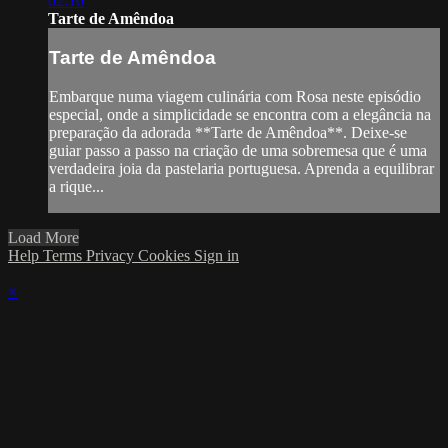
02:16
Tarte de Amêndoa
Tarte de Amêndoa
Embarque numa viagem culinária com Rosa neste episódio
especial, onde a simplicidade se encontra com a elegância na
preparação da adorada **Tarte de Amêndoa**. Deixe-se
guiar passo a passo na criação de uma sobremesa que é uma
verdadeira joia da pastelaria portuguesa. Aprenda a equilibrar
a rique...
Load More
Help
Terms
Privacy
Cookies
Sign in
×