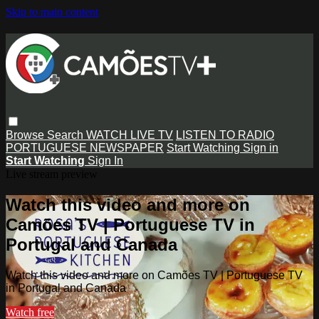
Skip to main content
Browse
Search
WATCH LIVE TV
LISTEN TO RADIO
PORTUGUESE NEWSPAPER
Start Watching
Sign in
Start Watching
Sign In
Live stream preview
Watch this video and more on
Camões TV | Portuguese TV in
Portugal and Canada
Watch this video and more on Camões TV | Portuguese TV
in Portugal and Canada
Watch free