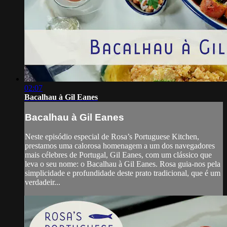
02:07
Bacalhau à Gil Eanes
Bacalhau à Gil Eanes
Neste episódio especial de Rosa’s Portuguese Kitchen,
prestamos uma calorosa homenagem a um dos navegadores
mais célebres de Portugal, Gil Eanes, com um clássico que
leva o seu nome: o Bacalhau à Gil Eanes. Rosa guia-nos pela
simplicidade e profundidade deste prato tradicional, que é um
verdadeir...