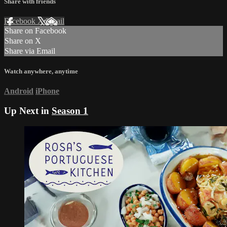
Share with friends
Facebook
X
Email
Share on Facebook
Share on X
Share via Email
Watch anywhere, anytime
Android
iPhone
Up Next in
Season 1