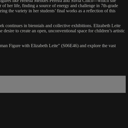
om figures like Helena Mendes Pereira and Sílvia Chicó—which she
 of her life, finding a source of energy and challenge in 7th-grade
ng the variety in her students’ final works as a reflection of this
ork continues in biennials and collective exhibitions. Elizabeth Leite
desire to create an open, unconventional space for children’s artistic
Human Figure with Elizabeth Leite" (S06E46) and explore the vast