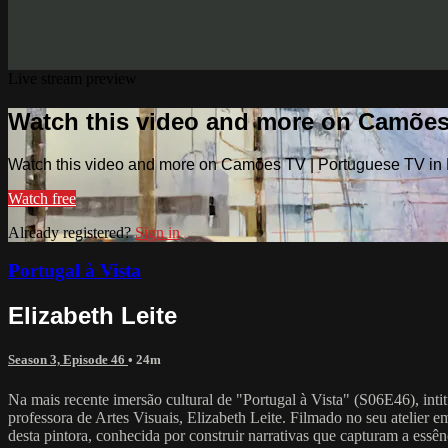
Live stream preview
Watch this video and more on Camões
Watch this video and more on Camões TV | Portuguese TV in
Watch free
Already registered?
Sign in
Portugal à Vista
Elizabeth Leite
Season 3, Episode 46
• 24m
Na mais recente imersão cultural de "Portugal à Vista" (S06E46), int
professora de Artes Visuais, Elizabeth Leite. Filmado no seu atelier 
desta pintora, conhecida por construir narrativas que capturam a ess