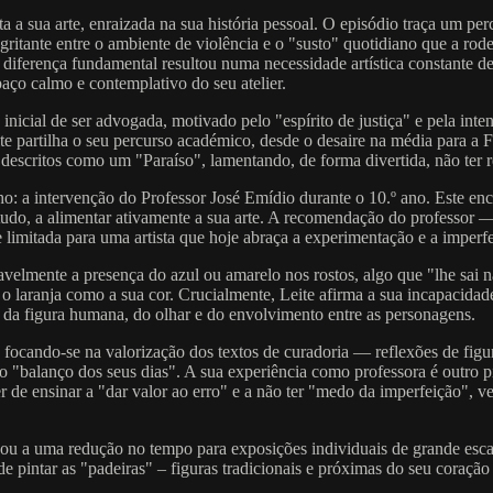
ta a sua arte, enraizada na sua história pessoal. O episódio traça um p
 gritante entre o ambiente de violência e o "susto" quotidiano que a rod
 diferença fundamental resultou numa necessidade artística constante 
ço calmo e contemplativo do seu atelier.
inicial de ser advogada, motivado pelo "espírito de justiça" e pela int
ite partilha o seu percurso académico, desde o desaire na média para a 
scritos como um "Paraíso", lamentando, de forma divertida, não ter re
: a intervenção do Professor José Emídio durante o 10.º ano. Este en
tudo, a alimentar ativamente a sua arte. A recomendação do professor —
limitada para uma artista que hoje abraça a experimentação e a imperfe
tavelmente a presença do azul ou amarelo nos rostos, algo que "lhe sai na
o laranja como a sua cor. Crucialmente, Leite afirma a sua incapacidad
ca da figura humana, do olhar e do envolvimento entre as personagens.
 focando-se na valorização dos textos de curadoria — reflexões de fi
 "balanço dos seus dias". A sua experiência como professora é outro pi
zer de ensinar a "dar valor ao erro" e a não ter "medo da imperfeição", 
vou a uma redução no tempo para exposições individuais de grande esca
de pintar as "padeiras" – figuras tradicionais e próximas do seu coraçã