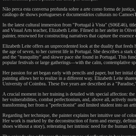
Não perca esta conversa profunda sobre a arte como forma de justiça,
catálogo de shows portugueses e documentários culturais no CamoesT
In the latest cultural immersion from "Portugal à Vista" (S06E46), ti
and Visual Arts teacher, Elizabeth Leite. Filmed in her atelier in Oliv
painter, renowned for constructing narratives that capture the essence
Elizabeth Leite offers an unprecedented look at the duality that feeds 
the age of seven, to her current life in Portugal. She describes a star
and the "tranquility" and slower pace she found in Portugal. This fu
popular festivals or large gatherings—with the calm, contemplative spa
Her passion for art began early with pencils and paper, but her initial 
painting allows her to realize in a different way. Elizabeth Leite sha
University of Coimbra. These five years are described as a "Paradise,"
A crucial moment in her training is detailed with special affection: th
her vulnerabilities, combat perfectionism, and, above all, actively n
transforming her from a "perfectionist" and limited student into an a
Regarding her technique, the painter explains her intuitive use of colo
Her work is marked by the deconstruction of form and energy, defining o
shoes without a story), reiterating her intrinsic need for the human fi