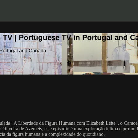
 TV | Portuguese TV in Portugal and C
 Portugal and Canada
itulada "A Liberdade da Figura Humana com Elizabeth Leite", o CamoesT
em Oliveira de Azeméis, este episódio é uma exploração íntima e profund
ência da figura humana e a complexidade do quotidiano.