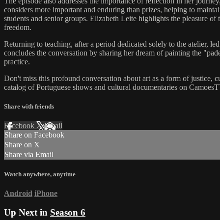
The episode also addresses the importance of reflection in her journe
considers more important and enduring than prizes, helping to maintain 
students and senior groups. Elizabeth Leite highlights the pleasure of t
freedom.
Returning to teaching, after a period dedicated solely to the atelier, l
concludes the conversation by sharing her dream of painting the "padei
practice.
Don't miss this profound conversation about art as a form of justice,
catalog of Portuguese shows and cultural documentaries on CamoesTV
Share with friends
Facebook
X
Email
Share on Facebook
Share on X
Share via Email
Watch anywhere, anytime
Android
iPhone
Up Next in
Season 6