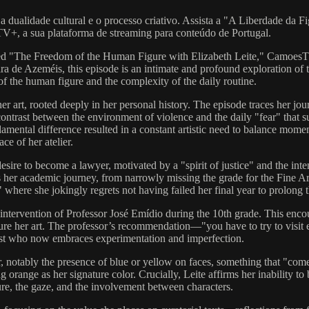
 a dualidade cultural e o processo criativo. Assista a "A Liberdade da
V+, a sua plataforma de streaming para conteúdo de Portugal.
tled "The Freedom of the Human Figure with Elizabeth Leite," CamoesTV+
eira de Azeméis, this episode is an intimate and profound exploration of 
 of the human figure and the complexity of the daily routine.
her art, rooted deeply in her personal history. The episode traces her j
k contrast between the environment of violence and the daily "fear" that 
ndamental difference resulted in a constant artistic need to balance m
ce of her atelier.
desire to become a lawyer, motivated by a "spirit of justice" and the inte
res her academic journey, from narrowly missing the grade for the Fine A
 where she jokingly regrets not having failed her final year to prolong 
e intervention of Professor José Emídio during the 10th grade. This encoun
urture her art. The professor’s recommendation—"you have to try to visi
rtist who now embraces experimentation and imperfection.
r, notably the presence of blue or yellow on faces, something that "come
range as her signature color. Crucially, Leite affirms her inability to b
gure, the gaze, and the involvement between characters.