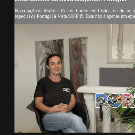
No coração da histórica Rua de Loreto, em Lisboa, reside um g
especial de Portugal à Vista S06E45. Este não é apenas um epi