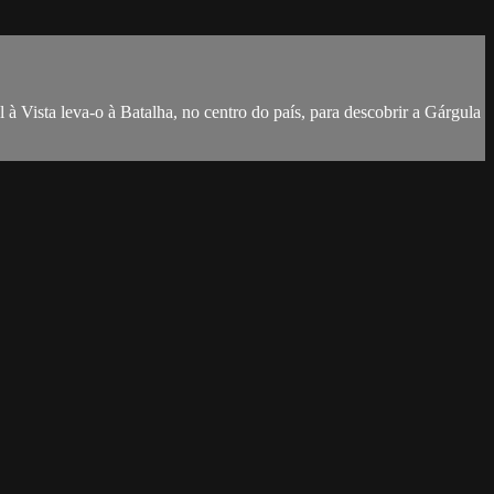
à Vista leva-o à Batalha, no centro do país, para descobrir a Gárgula