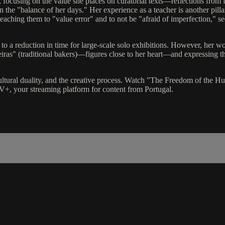
y, focusing on the value she places on curatorial texts—reflections fr
the "balance of her days." Her experience as a teacher is another pillar
eaching them to "value error" and to not be "afraid of imperfection," seei
ed to a reduction in time for large-scale solo exhibitions. However, her w
ras" (traditional bakers)—figures close to her heart—and expressing the 
 cultural duality, and the creative process. Watch "The Freedom of the 
+, your streaming platform for content from Portugal.