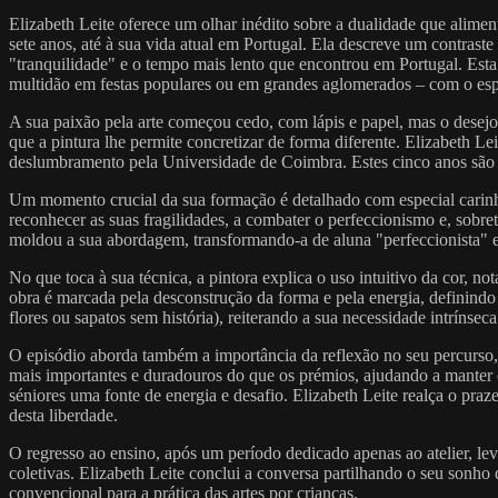
Elizabeth Leite oferece um olhar inédito sobre a dualidade que alimen
sete anos, até à sua vida atual em Portugal. Ela descreve um contraste
"tranquilidade" e o tempo mais lento que encontrou em Portugal. Esta
multidão em festas populares ou em grandes aglomerados – com o espa
A sua paixão pela arte começou cedo, com lápis e papel, mas o desejo 
que a pintura lhe permite concretizar de forma diferente. Elizabeth Le
deslumbramento pela Universidade de Coimbra. Estes cinco anos são de
Um momento crucial da sua formação é detalhado com especial carinho
reconhecer as suas fragilidades, a combater o perfeccionismo e, sobre
moldou a sua abordagem, transformando-a de aluna "perfeccionista" e 
No que toca à sua técnica, a pintora explica o uso intuitivo da cor, no
obra é marcada pela desconstrução da forma e pela energia, definindo 
flores ou sapatos sem história), reiterando a sua necessidade intrínse
O episódio aborda também a importância da reflexão no seu percurso,
mais importantes e duradouros do que os prémios, ajudando a manter o
séniores uma fonte de energia e desafio. Elizabeth Leite realça o pra
desta liberdade.
O regresso ao ensino, após um período dedicado apenas ao atelier, le
coletivas. Elizabeth Leite conclui a conversa partilhando o seu sonho 
convencional para a prática das artes por crianças.