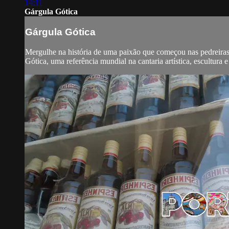
14:11
Gárgula Gótica
Gárgula Gótica
Mergulhe na história de uma paixão que começou nas pedreiras e
Gótica, uma referência mundial na cantaria artística, escultura 