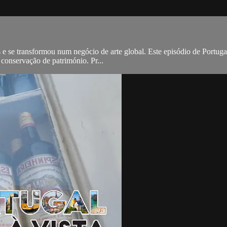
 se transformou num negócio de arte global. Este episódio de Portugal 
e conservação de património. Pr...