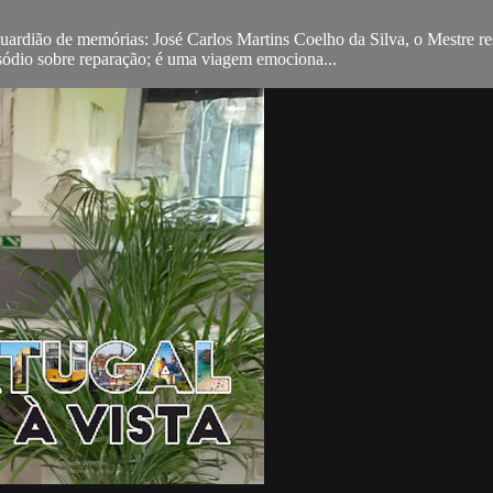
uardião de memórias: José Carlos Martins Coelho da Silva, o Mestre re
sódio sobre reparação; é uma viagem emociona...