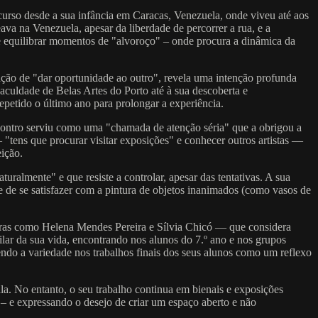
ercurso desde a sua infância em Caracas, Venezuela, onde viveu até aos
eava na Venezuela, apesar da liberdade de percorrer a rua, e a
de equilibrar momentos de "alvoroço" – onde procura a dinâmica da
enção de "dar oportunidade ao outro", revela uma intenção profunda
Faculdade de Belas Artes do Porto até à sua descoberta e
petido o último ano para prolongar a experiência.
contro serviu como uma "chamada de atenção séria" que a obrigou a
 "tens que procurar visitar exposições" e conhecer outros artistas —
ição.
turalmente" e que resiste a controlar, apesar das tentativas. A sua
e de se satisfazer com a pintura de objetos inanimados (como vasos de
guras como Helena Mendes Pereira e Sílvia Chicó — que considera
lar da sua vida, encontrando nos alunos do 7.º ano e nos grupos
vendo a variedade nos trabalhos finais dos seus alunos como um reflexo
la. No entanto, o seu trabalho continua em bienais e exposições
o – e expressando o desejo de criar um espaço aberto e não