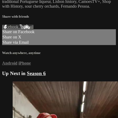
traditional Portuguese liqueur, Lisbon history, CamoesTV+, Shop
with History, sour cherry orchards, Fernando Pessoa.
Share with friends
Facebook
X
Email
Share on Facebook
Share on X
Share via Email
Watch anywhere, anytime
Android
iPhone
Up Next in
Season 6