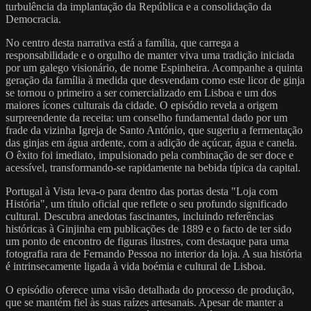
turbulência da implantação da República e a consolidação da
Democracia.
No centro desta narrativa está a família, que carrega a
responsabilidade e o orgulho de manter viva uma tradição iniciada
por um galego visionário, de nome Espinheira. Acompanhe a quinta
geração da família à medida que desvendam como este licor de ginja
se tornou o primeiro a ser comercializado em Lisboa e um dos
maiores ícones culturais da cidade. O episódio revela a origem
surpreendente da receita: um conselho fundamental dado por um
frade da vizinha Igreja de Santo António, que sugeriu a fermentação
das ginjas em água ardente, com a adição de açúcar, água e canela.
O êxito foi imediato, impulsionado pela combinação de ser doce e
acessível, transformando-se rapidamente na bebida típica da capital.
Portugal à Vista leva-o para dentro das portas desta "Loja com
História", um título oficial que reflete o seu profundo significado
cultural. Descubra anedotas fascinantes, incluindo referências
históricas à Ginjinha em publicações de 1889 e o facto de ter sido
um ponto de encontro de figuras ilustres, com destaque para uma
fotografia rara de Fernando Pessoa no interior da loja. A sua história
é intrinsecamente ligada à vida boémia e cultural de Lisboa.
O episódio oferece uma visão detalhada do processo de produção,
que se mantém fiel às suas raízes artesanais. Apesar de manter a