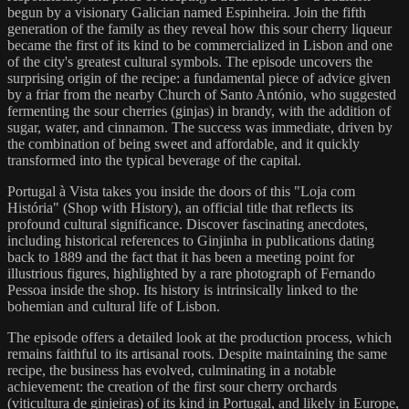
begun by a visionary Galician named Espinheira. Join the fifth
generation of the family as they reveal how this sour cherry liqueur
became the first of its kind to be commercialized in Lisbon and one
of the city's greatest cultural symbols. The episode uncovers the
surprising origin of the recipe: a fundamental piece of advice given
by a friar from the nearby Church of Santo António, who suggested
fermenting the sour cherries (ginjas) in brandy, with the addition of
sugar, water, and cinnamon. The success was immediate, driven by
the combination of being sweet and affordable, and it quickly
transformed into the typical beverage of the capital.
Portugal à Vista takes you inside the doors of this "Loja com
História" (Shop with History), an official title that reflects its
profound cultural significance. Discover fascinating anecdotes,
including historical references to Ginjinha in publications dating
back to 1889 and the fact that it has been a meeting point for
illustrious figures, highlighted by a rare photograph of Fernando
Pessoa inside the shop. Its history is intrinsically linked to the
bohemian and cultural life of Lisbon.
The episode offers a detailed look at the production process, which
remains faithful to its artisanal roots. Despite maintaining the same
recipe, the business has evolved, culminating in a notable
achievement: the creation of the first sour cherry orchards
(viticultura de ginjeiras) of its kind in Portugal, and likely in Europe,