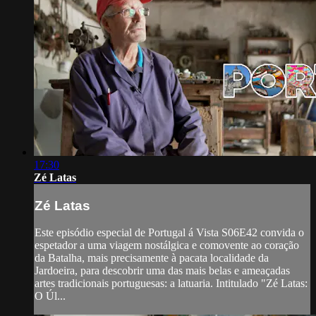
17:30
Zé Latas
Zé Latas
Este episódio especial de Portugal á Vista S06E42 convida o
espetador a uma viagem nostálgica e comovente ao coração
da Batalha, mais precisamente à pacata localidade da
Jardoeira, para descobrir uma das mais belas e ameaçadas
artes tradicionais portuguesas: a latuaria. Intitulado "Zé Latas:
O Úl...