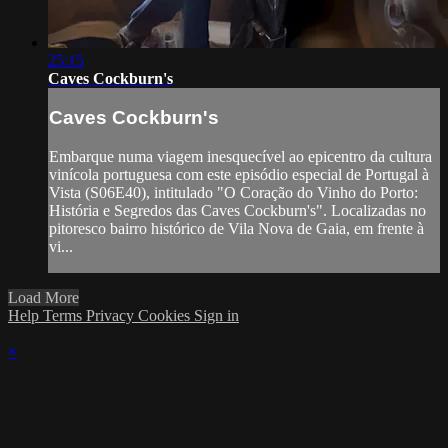
25:15
Caves Cockburn's
Caves Cockburn's
Embarque numa viagem inesquecível ao epicentro da cultura
vinícola portuguesa com este episódio especial de Portugal à
Vista (S06E40), intitulado "O Coração do Vinho do Porto:
História e Segredos das Caves Cockburn's". Localizadas no
pitoresco bairro histórico de Vila Nova de Gaia, em frente à
vi...
Load More
Help
Terms
Privacy
Cookies
Sign in
×