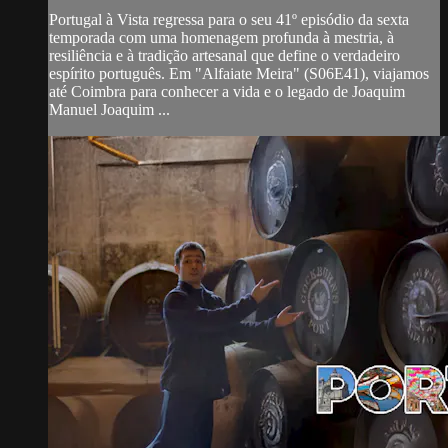
Portugal à Vista regressa para o seu 41º episódio da sexta
temporada com uma homenagem profunda à mestria, à
resiliência e à tradição artesanal que define o verdadeiro
espírito português. Em "Alfaiate Meira" (S06E41), viajamos
até Coimbra para conhecer a vida e o legado de Joaquim
Manuel Joaquim ...