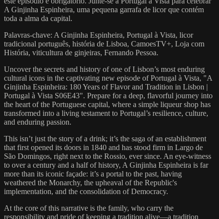
este episódio é obrigatório. Junte-se a Portugal à Vista para celebrar
A Ginjinha Espinheira, uma pequena garrafa de licor que contém
toda a alma da capital.
Palavras-chave: A Ginjinha Espinheira, Portugal à Vista, licor
tradicional português, história de Lisboa, CamoesTV+, Loja com
História, viticultura de ginjeiras, Fernando Pessoa.
Uncover the secrets and history of one of Lisbon’s most enduring
cultural icons in the captivating new episode of Portugal à Vista, "A
Ginjinha Espinheira: 180 Years of Flavor and Tradition in Lisbon |
Portugal à Vista S06E43". Prepare for a deep, flavorful journey into
the heart of the Portuguese capital, where a simple liqueur shop has
transformed into a living testament to Portugal’s resilience, culture,
and enduring passion.
This isn’t just the story of a drink; it’s the saga of an establishment
that first opened its doors in 1840 and has stood firm in Largo de
São Domingos, right next to the Rossio, ever since. An eye-witness
to over a century and a half of history, A Ginjinha Espinheira is far
more than its iconic façade: it’s a portal to the past, having
weathered the Monarchy, the upheaval of the Republic's
implementation, and the consolidation of Democracy.
At the core of this narrative is the family, who carry the
responsibility and pride of keeping a tradition alive—a tradition