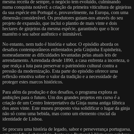
mesma receita de sempre, o negócio tem evoluído, culminando
numa conquista notável: a criação da primeira viticultura de ginjeiras
da sua espécie em Portugal e, provavelmente, na Europa, com uma
dimensão considerável. Os produtores guiam-nos através do seu
projeto de expansão, que inclui o plantio de mais vinte e dois
hectares de ginjeiras da mesma espécie, garantindo que o licor
mantém o seu sabor autêntico e inimitável.
No entanto, nem tudo é história e sabor. O episódio aborda os
desafios contemporâneos enfrentados pela Ginjinha Espinheira,
nomeadamente as dificuldades levantadas pelas atuais leis de
arrendamento. Arrendada desde 1890, a casa enfrenta a incerteza, o
que realça a luta para preservar o património cultural contra a
pressão da modernização. Esta parte do episódio oferece uma
reflexão emotiva sobre o valor da tradição e a necessidade de
proteger estes marcos históricos.
Para além da produção e dos desafios, o programa explora as
ambições para o futuro. Um dos grandes projetos em curso é a
criação de um Centro Interpretativo da Ginja numa antiga fábrica
dos anos vinte. Este museu proposto visa solidificar o lugar da ginja
não só como uma bebida, mas como um elemento crucial da
identidade de Lisboa.
Se procura uma história de legado, sabor e perseverança portuguesa,