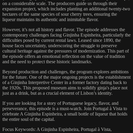
on a considerable scale. The producers guide us through their
expansion project, which includes planting an additional twenty-two
hectares of the same species of sour cherry trees, ensuring the
liqueur maintains its authentic and inimitable flavor.
However, it’s not all history and flavor. The episode addresses the
contemporary challenges facing Ginjinha Espinheira, particularly the
difficulties posed by current rental laws. Leased since 1890, the
house faces uncertainty, underscoring the struggle to preserve
cultural heritage against the pressures of modernization. This part of
the episode offers an emotional reflection on the value of tradition
and the need to protect these historic landmarks.
Beyond production and challenges, the program explores ambitions
for the future. One of the major ongoing projects is the establishment
of a Ginjinha Interpretive Center in a former factory dating back to
the 1920s. This proposed museum aims to solidify ginja's place not
just as a drink, but as a crucial element of Lisbon’s identity.
If you are looking for a story of Portuguese legacy, flavor, and
perseverance, this episode is a must-watch. Join Portugal à Vista to
celebrate A Ginjinha Espinheira, a small bottle of liqueur that holds
the entire soul of the capital.
Focus Keywords: A Ginjinha Espinheira, Portugal à Vista,