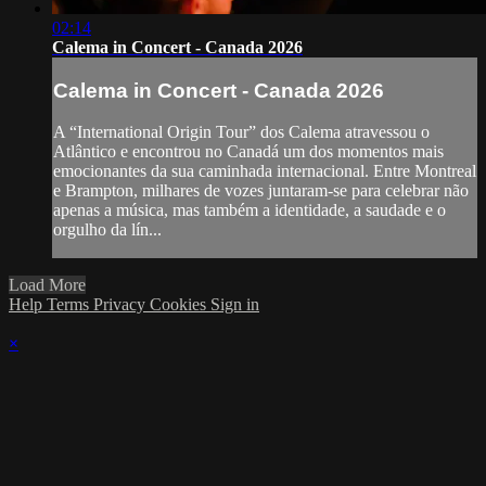
02:14
Calema in Concert - Canada 2026
Calema in Concert - Canada 2026
A “International Origin Tour” dos Calema atravessou o
Atlântico e encontrou no Canadá um dos momentos mais
emocionantes da sua caminhada internacional. Entre Montreal
e Brampton, milhares de vozes juntaram-se para celebrar não
apenas a música, mas também a identidade, a saudade e o
orgulho da lín...
Load More
Help
Terms
Privacy
Cookies
Sign in
×