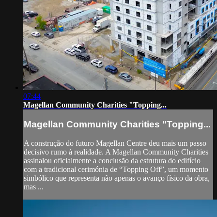
07:44
Magellan Community Charities "Topping...
Magellan Community Charities "Topping...
A construção do futuro Magellan Centre deu mais um passo
decisivo rumo à realidade. A Magellan Community Charities
assinalou oficialmente a conclusão da estrutura do edifício
com a tradicional cerimónia de “Topping Off”, um momento
simbólico que representa não apenas o avanço físico da obra,
mas ...