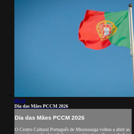
06:34
Dia das Mães PCCM 2026
Dia das Mães PCCM 2026
O Centro Cultural Português de Mississauga voltou a abrir as