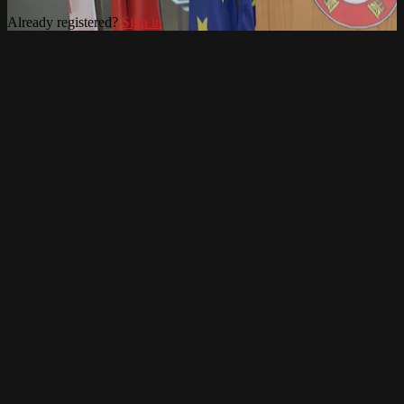
Already registered?
Sign in