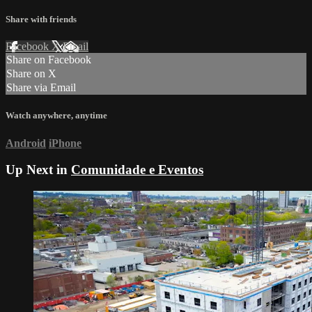
Share with friends
Facebook
X
Email
Share on Facebook
Share on X
Share via Email
Watch anywhere, anytime
Android
iPhone
Up Next in
Comunidade e Eventos