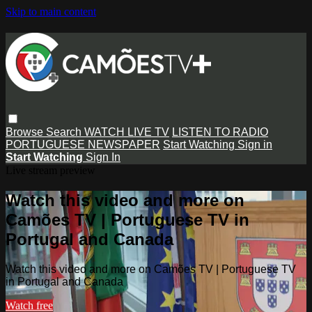
Skip to main content
Browse
Search
WATCH LIVE TV
LISTEN TO RADIO
PORTUGUESE NEWSPAPER
Start Watching
Sign in
Start Watching
Sign In
Live stream preview
Watch this video and more on
Camões TV | Portuguese TV in
Portugal and Canada
Watch this video and more on Camões TV | Portuguese TV
in Portugal and Canada
Watch free