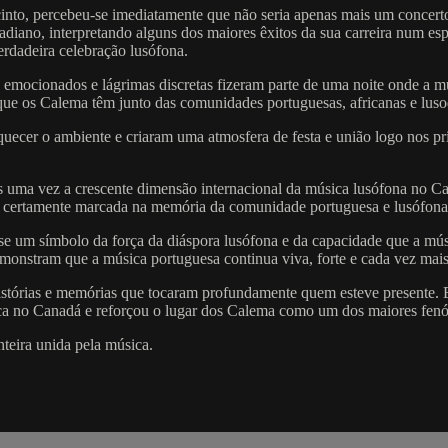
into, percebeu-se imediatamente que não seria apenas mais um concerto
adiano, interpretando alguns dos maiores êxitos da sua carreira num es
erdadeira celebração lusófona.
emocionados e lágrimas discretas fizeram parte de uma noite onde a mú
ue os Calema têm junto das comunidades portuguesas, africanas e lus
aquecer o ambiente e criaram uma atmosfera de festa e união logo nos p
 uma vez a crescente dimensão internacional da música lusófona no Can
rá certamente marcada na memória da comunidade portuguesa e lusófona
um símbolo da força da diáspora lusófona e da capacidade que a músic
monstram que a música portuguesa continua viva, forte e cada vez mais
tórias e memórias que tocaram profundamente quem esteve presente. E
arca no Canadá e reforçou o lugar dos Calema como um dos maiores fen
eira unida pela música.