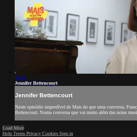
45:03
Jennifer Bettencourt
Jennifer Bettencourt
Neste episódio imperdível de Mais do que uma conversa, Francis
Bettencourt. Numa conversa que vai muito além das notas musica
Load More
Help
Terms
Privacy
Cookies
Sign in