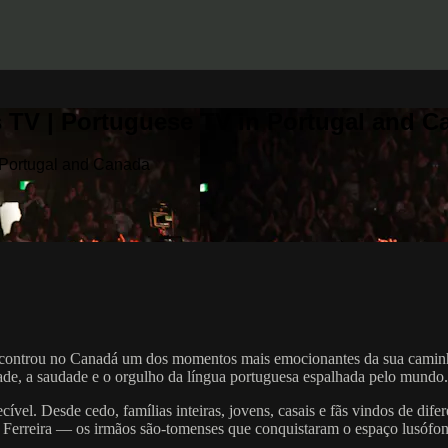
 TV | Portuguese TV in Portugal and C
 Portugal and Canada
encontrou no Canadá um dos momentos mais emocionantes da sua caminh
ade, a saudade e o orgulho da língua portuguesa espalhada pelo mundo.
el. Desde cedo, famílias inteiras, jovens, casais e fãs vindos de dif
Ferreira — os irmãos são-tomenses que conquistaram o espaço lusófono 