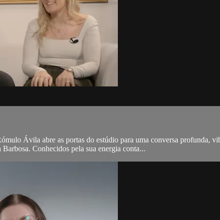
 Rómulo Ávila abre as portas do estúdio para uma conversa profunda, v
 Barbosa. Conhecidos pela sua energia conta...