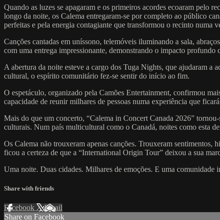
Quando as luzes se apagaram e os primeiros acordes ecoaram pelo rec
longo da noite, os Calema entregaram-se por completo ao público can
perfeitas e pela energia contagiante que transformou o recinto numa v
Canções cantadas em uníssono, telemóveis iluminando a sala, abraços 
com uma entrega impressionante, demonstrando o impacto profundo q
A abertura da noite esteve a cargo dos Tuga Nights, que ajudaram a 
cultural, o espírito comunitário fez-se sentir do início ao fim.
O espetáculo, organizado pela Camões Entertainment, confirmou mais
capacidade de reunir milhares de pessoas numa experiência que fica
Mais do que um concerto, “Calema in Concert Canada 2026” tornou-se 
culturais. Num país multicultural como o Canadá, noites como esta de
Os Calema não trouxeram apenas canções. Trouxeram sentimentos, his
ficou a certeza de que a “International Origin Tour” deixou a sua m
Uma noite. Duas cidades. Milhares de emoções. E uma comunidade int
Share with friends
Facebook
X
Email
Share on Facebook