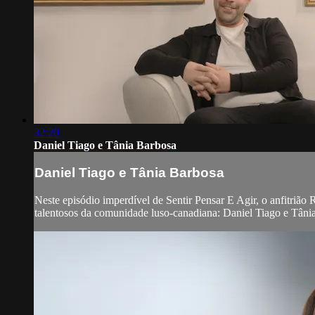
32:20
Daniel Tiago e Tânia Barbosa
Daniel Tiago e Tânia Barbosa
Neste episódio imperdível de Sentir Pensar E Agir, o anfitrião
talentosos da comunidade luso-canadiana: Daniel Tiago e Tânia