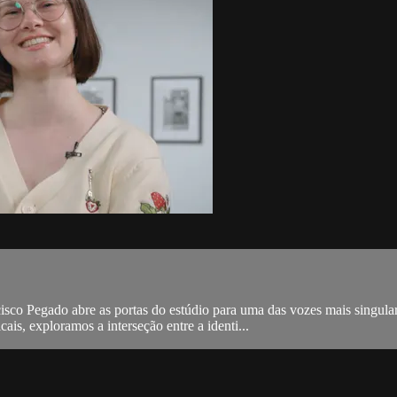
co Pegado abre as portas do estúdio para uma das vozes mais singulares
is, exploramos a interseção entre a identi...