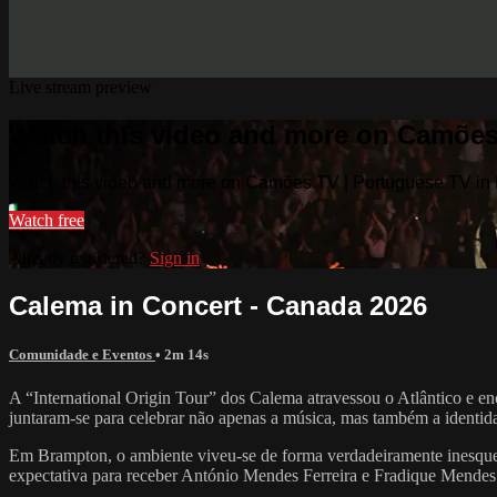
Live stream preview
Watch this video and more on Camões
Watch this video and more on Camões TV | Portuguese TV in
Watch free
Already registered?
Sign in
Calema in Concert - Canada 2026
Comunidade e Eventos
• 2m 14s
A “International Origin Tour” dos Calema atravessou o Atlântico e 
juntaram-se para celebrar não apenas a música, mas também a identid
Em Brampton, o ambiente viveu-se de forma verdadeiramente inesquecív
expectativa para receber António Mendes Ferreira e Fradique Mendes 