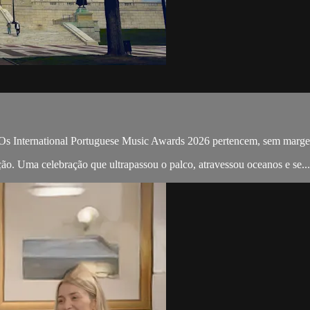
 Os International Portuguese Music Awards 2026 pertencem, sem margem 
ão. Uma celebração que ultrapassou o palco, atravessou oceanos e se...