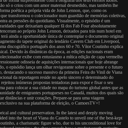
a de forma surpreendente com a biografia dos seus eternos ídolos.
 não só o criou com um amor maternal desmedido, mas também lhe
e forma poética a própria vida de John Lennon, que, como os
da que transformou o colecionador num guardião de memórias coletivas,
ntra as pressões do quotidiano. Visualmente, o episódio é um
de raridades que deixariam qualquer fã dos Fab Four absolutamente
pertenceram ao próprio John Lennon, deixados para trás num hotel em
terá ainda a oportunidade única de contemplar o documento original
gmento do tapete original do lendário Cavern Club em Liverpool,
rama discográfico português dos anos 60 e 70. Vítor Coutinho explica
usical. Devido às dinâmicas da época, as edições nacionais eram
 colecionador exibe com entusiasmo a mítica edição de capa vermelha
ressionante odisseia de aquisições internacionais que hoje abrange
o, o episódio lança um olhar revigorante sobre o presente e o futuro
co, destacando o sucesso massivo da primeira Feira do Vinil de Viana
mocional da reportagem reside no apelo sincero e determinado do
ejeitou inúmeras propostas tentadoras para expor e fixar o seu
rma para colocar a sua cidade no mapa do turismo global antes que as
munidade de emigrantes portugueses no Canadá, muitos dos quais são
ar distâncias e unir corações. Prepare-se para uma viagem
 em exclusivo na sua plataforma de eleição, o CamoesTV+!
orical and cultural preservation. In the latest and deeply moving
ed into the heart of Viana do Castelo to unveil one of the best-kept
 Coutinho, a charismatic figure who, due to his unconditional love for