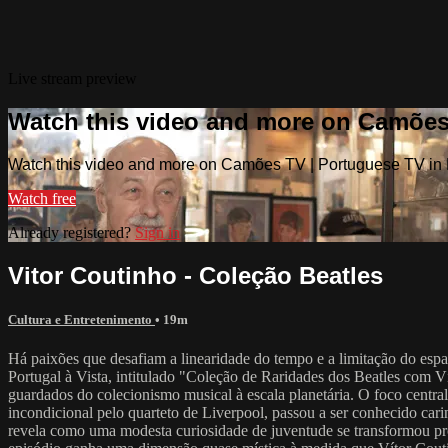
Live stream preview
Watch this video and more on Camões
Watch this video and more on Camões TV | Portuguese TV in
Watch free
Already registered?
Sign in
Vitor Coutinho - Coleção Beatles
Cultura e Entretenimento
• 19m
Há paixões que desafiam a linearidade do tempo e a limitação do espa
Portugal à Vista, intitulado "Coleção de Raridades dos Beatles com 
guardados do colecionismo musical à escala planetária. O foco centra
incondicional pelo quarteto de Liverpool, passou a ser conhecido ca
revela como uma modesta curiosidade de juventude se transformou prog