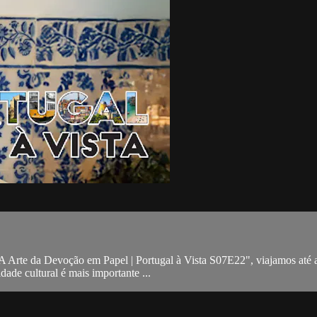
: A Arte da Devoção em Papel | Portugal à Vista S07E22", viajamos até a
ade cultural é mais importante ...