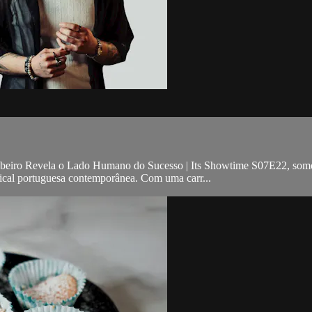
Ribeiro Revela o Lado Humano do Sucesso | Its Showtime S07E22, somos
usical portuguesa contemporânea. Com uma carr...