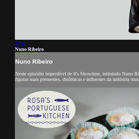
22:44
Nuno Ribeiro
Nuno Ribeiro
Neste episódio imperdível de It's Showtime, intitulado Nuno 
figuras mais prementes, dinâmicas e influentes da indústria m