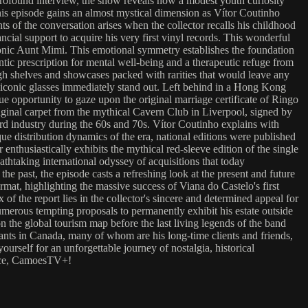
rofound interview, the show reveals how a modest youth curiosity
f this episode gains an almost mystical dimension as Vítor Coutinho
ts of the conversation arises when the collector recalls his childhood
ial support to acquire his very first vinyl records. This wonderful
conic Aunt Mimi. This emotional symmetry establishes the foundation
ntic prescription for mental well-being and a therapeutic refuge from
ough shelves and showcases packed with rarities that would leave any
l iconic glasses immediately stand out. Left behind in a Hong Kong
que opportunity to gaze upon the original marriage certificate of Ringo
riginal carpet from the mythical Cavern Club in Liverpool, signed by
ord industry during the 60s and 70s. Vítor Coutinho explains with
ique distribution dynamics of the era, national editions were published
enthusiastically exhibits the mythical red-sleeve edition of the single
thtaking international odyssey of acquisitions that today
 past, the episode casts a refreshing look at the present and future
rmat, highlighting the massive success of Viana do Castelo's first
of the report lies in the collector's sincere and determined appeal for
umerous tempting proposals to permanently exhibit his estate outside
on the global tourism map before the last living legends of the band
nts in Canada, many of whom are his long-time clients and friends,
ourself for an unforgettable journey of nostalgia, historical
hoice, CamoesTV+!