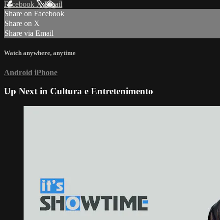
Facebook
X
Email
Share on Facebook
Share on X
Share via Email
Watch anywhere, anytime
Android
iPhone
Up Next in
Cultura e Entretenimento