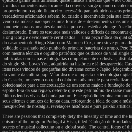
episódio ganha uma dimensão quase mística à medida que Vítor Coutinh
Um dos momentos mais tocantes da conversa surge quando o colecion
proporcionou o apoio financeiro necessário para adquirir os seus prim
verdadeiros aficionados sabem, foi criado e incentivado pela sua icó
vendo na música não apenas uma forma de entretenimento, mas uma aut
banquete para os amantes da música pop e da estética vintage. As câma
deslumbrado. Entre os tesouros mais valiosos e difíceis de encontrar 
Hong Kong e devidamente certificados — uma peça mítica da qual só 
do casamento de Ringo Starr com Maureen Cox, que esteve guardado 
validado e assinado pelo punho do primeiro baterista do grupo, Pete 
com mestria técnica e orgulho patriótico que os discos de vinil singl
publicadas com capas e fotografias completamente exclusivas, distint
do single She Loves You, adquirida na histórica e já desaparecida Cas
itens raros vindos de geografias tão diversas como o Japão, Moçambiqu
do vinil e da cultura pop. Vítor discute o impacto da tecnologia digi
do Castelo, um evento no qual colaborou ativamente para revitalizar 
colecionador para a concretização de um sonho maior: a fundação de u
espólio fora da sua região, defende que este património de classe mu
últimas lendas vivas da banda partam. Este episódio termina com uma
seus clientes e amigos de longa data, reforçando a ideia de que a mú
inesquecível de nostalgia, revelações históricas e pura paixão artísti
There are passions that completely defy the linearity of time and the l
episode of the program Portugal à Vista, titled "Coleção de Raridades
secrets of musical collecting on a global scale. The central focus of th