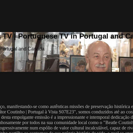
 TV | Portuguese TV in Portugal and C
 Portugal and Canada
ço, manifestando-se como autênticas missões de preservação histórica 
Vítor Coutinho | Portugal à Vista S07E23", somos conduzidos até ao c
l desta empolgante emissão é a impressionante e intemporal dedicação 
rinhosamente por todos na sua comunidade local como o "Beatle Coutinh
ressivamente num espólio de valor cultural incalculável, capaz de riva