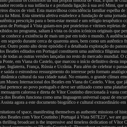
o partilha os contornos da sua própria história de vida, a qual se cruz
ador recorda a sua infância e a profunda ligação à sua avó Mimi, que
eiros discos de vinil. Esta maravilhosa coincidência familiar espelha d
nica tia Mimi. Esta simetria afetiva estabelece a fundação de uma jorna
êntica prescrição para o bem-estar mental e um refúgio terapêutico co
ras de Portugal à Vista guiam-nos por prateleiras e vitrines repletas 
exibidos no programa, saltam à vista os óculos icónicos originais que 
se conhece a existência de mais um par em todo o mundo. A audiência 
em segredo durante cerca de quarenta anos, bem como um autêntico fra
Best. Outro ponto alto deste episódio é a detalhada exploração do pano
e dos Beatles editados em Portugal constituem uma autêntica filigrana m
as de todas as outras versões lançadas no resto do mercado mundial. O
a Ponte, em Viana do Castelo, que marcou o início definitivo desta imp
e, Inglaterra, França, Rússia e Ucrânia. Para além de celebrar o passad
tal e saúda o estrondoso ressurgimento do interesse pelo formato analógi
a dinâmica cultural da sua cidade natal. No entanto, o grande clímax e
m Museu Internacional dos Beatles em Viana do Castelo. Vítor, que já r
ndial pertence ao povo português e deve ser utilizado como uma platafo
 mensagem calorosa e direta de Vítor Coutinho direcionada à vasta co
sica dos Beatles funciona como uma linguagem universal capaz de encurt
ca. Assista agora a este documento biográfico e cultural extraordinário
imitations of space, manifesting themselves as authentic missions of hist
 dos Beatles com Vítor Coutinho | Portugal à Vista S07E23", we are guid
is thrilling broadcast is the impressive and timeless dedication of Vítor