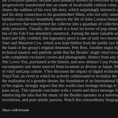
the Liverpool quartet, became affectionately known by everyone in h
progressively transformed into an estate of incalculable cultural value
shares the outlines of his own life story, which surprisingly intersect
and his deep connection to his grandmother Mimi, who not only raised 
familial coincidence beautifully mirrors the life of John Lennon him
of a journey that transformed the collector into a guardian of collect
daily pressures. Visually, the episode is a feast for lovers of pop mu
fan of the Fab Four absolutely starstruck. Among the most valuable a
hotel and fully certified, this legendary piece is one of only two know
Starr and Maureen Cox, which was kept hidden from the public eye for 
the hand of the group's original drummer, Pete Best. Another major hig
technical mastery and patriotic pride that the Beatles' single vinyl rec
with completely exclusive covers and photographs, distinct from any oth
She Loves You, purchased at the historic and now-defunct Casa Ponte i
encompasses rare items sourced from locations as diverse as Japan, Mo
of vinyl and pop culture. Vítor discusses the impact of digital techno
Vinyl Fair, an event in which he actively collaborated to revitalize th
the realization of a grander dream: the foundation of an Internationa
of his region, strongly argues that this world-class heritage belongs t
pass away. This episode concludes with a warm and direct message fr
reinforcing the idea that the music of the Beatles operates as a univers
revelations, and pure artistic passion. Watch this extraordinary bio
Share with friends