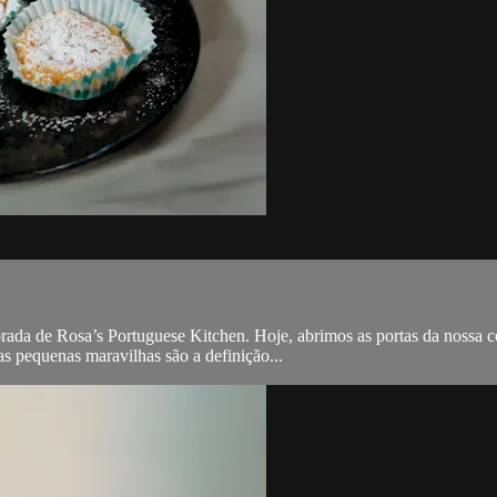
a de Rosa’s Portuguese Kitchen. Hoje, abrimos as portas da nossa coz
as pequenas maravilhas são a definição...