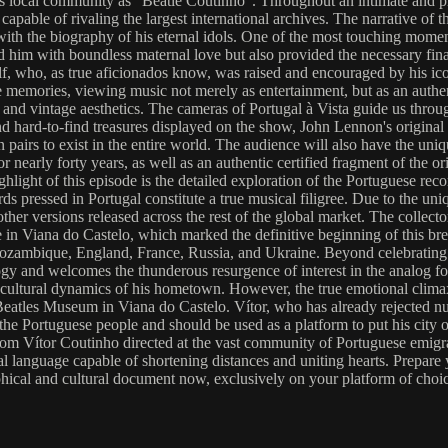
is local community as "Beatle Coutinho". Throughout an intimate and p
, capable of rivaling the largest international archives. The narrative o
s with the biography of his eternal idols. One of the most touching momen
him with boundless maternal love but also provided the necessary financ
self, who, as true aficionados know, was raised and encouraged by his i
ive memories, viewing music not merely as entertainment, but as an authe
sic and vintage aesthetics. The cameras of Portugal à Vista guide us thr
nd hard-to-find treasures displayed on the show, John Lennon's origina
n pairs to exist in the entire world. The audience will also have the uni
nearly forty years, as well as an authentic certified fragment of the o
hlight of this episode is the detailed exploration of the Portuguese rec
ords pressed in Portugal constitute a true musical filigree. Due to the un
er versions released across the rest of the global market. The collector 
n Viana do Castelo, which marked the definitive beginning of this brea
zambique, England, France, Russia, and Ukraine. Beyond celebrating the
logy and welcomes the thunderous resurgence of interest in the analog fo
e cultural dynamics of his hometown. However, the true emotional climax 
l Beatles Museum in Viana do Castelo. Vítor, who has already rejected n
o the Portuguese people and should be used as a platform to put his city 
om Vítor Coutinho directed at the vast community of Portuguese emigra
al language capable of shortening distances and uniting hearts. Prepare y
graphical and cultural document now, exclusively on your platform of c