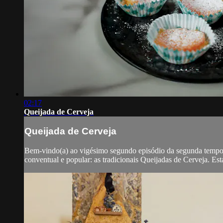
02:17
Queijada de Cerveja
Queijada de Cerveja
Bem-vindo(a) ao vigésimo segundo episódio da segunda temporad
conventual e popular: as tradicionais Queijadas de Cerveja. Est