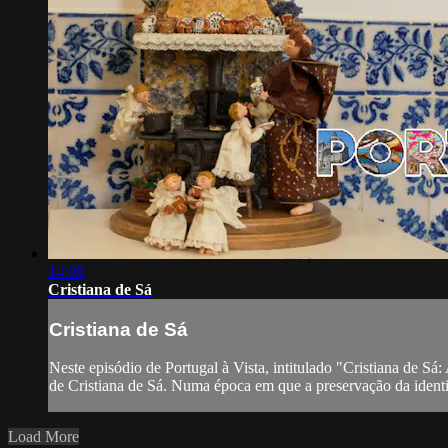
14:08
Cristiana de Sá
Cristiana de Sá
Neste episódio de Portugal à Vista, intitulado "Cristiana de Sá
de Cristiana de Sá. Numa época em que a preservação da identid
Load More