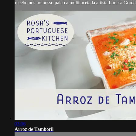
recebemos no nosso palco a multifacetada artista Larissa Goretk
03:06
Arroz de Tamboril