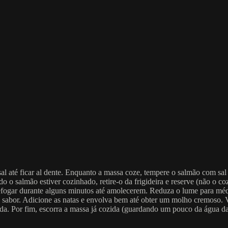
 até ficar al dente. Enquanto a massa coze, tempere o salmão com sal 
 o salmão estiver cozinhado, retire-o da frigideira e reserve (não o c
refogar durante alguns minutos até amolecerem. Reduza o lume para médi
abor. Adicione as natas e envolva bem até obter um molho cremoso. Vol
a. Por fim, escorra a massa já cozida (guardando um pouco da água da c