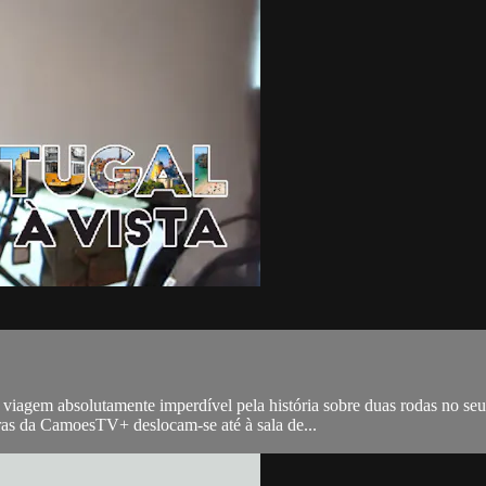
iagem absolutamente imperdível pela história sobre duas rodas no seu m
ras da CamoesTV+ deslocam-se até à sala de...