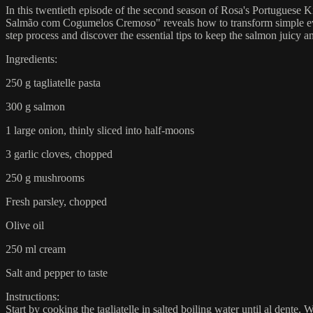
In this twentieth episode of the second season of Rosa's Portuguese K
Salmão com Cogumelos Cremoso" reveals how to transform simple everyd
step process and discover the essential tips to keep the salmon juicy a
Ingredients:
250 g tagliatelle pasta
300 g salmon
1 large onion, thinly sliced into half-moons
3 garlic cloves, chopped
250 g mushrooms
Fresh parsley, chopped
Olive oil
250 ml cream
Salt and pepper to taste
Instructions:
Start by cooking the tagliatelle in salted boiling water until al dente.