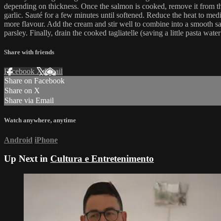
depending on thickness. Once the salmon is cooked, remove it from the
garlic. Sauté for a few minutes until softened. Reduce the heat to med
more flavour. Add the cream and stir well to combine into a smooth sau
parsley. Finally, drain the cooked tagliatelle (saving a little pasta wa
Share with friends
Facebook
X
Email
Share on Facebook
Share on X
Share via Email
Watch anywhere, anytime
Android
iPhone
Up Next in
Cultura e Entretenimento