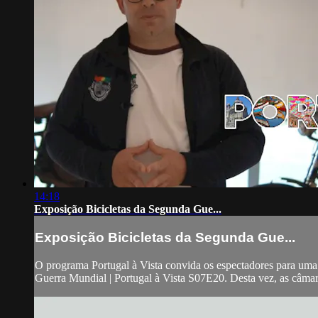
14:18
Exposição Bicicletas da Segunda Gue...
Exposição Bicicletas da Segunda Gue...
O programa Portugal à Vista convida os espectadores para uma v
Guerra Mundial | Portugal à Vista S07E20. Desta vez, as câma