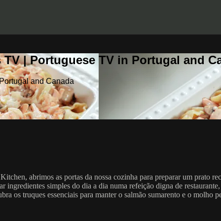
 TV | Portuguese TV in Portugal and C
 Portugal and Canada
itchen, abrimos as portas da nossa cozinha para preparar um prato reco
ngredientes simples do dia a dia numa refeição digna de restaurante,
bra os truques essenciais para manter o salmão sumarento e o molho p