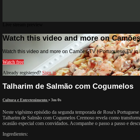
Live stream preview
Watch this video and more on Camões
Watch this video and more on Camões TV | Portuguese TV in
Watch free
Already registered?
Sign in
Talharim de Salmão com Cogumelos
Cultura e Entretenimento
• 3m 0s
Neste vigésimo episódio da segunda temporada de Rosa's Portuguese K
Talharim de Salmão com Cogumelos Cremoso revela como transformar i
ocasião especial com convidados. Acompanhe o passo a passo e descu
Ingredientes: