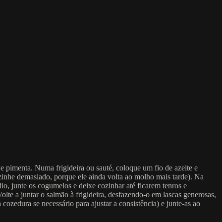
e pimenta. Numa frigideira ou sauté, coloque um fio de azeite e
ozinhe demasiado, porque ele ainda volta ao molho mais tarde). Na
o, junte os cogumelos e deixe cozinhar até ficarem tenros e
te a juntar o salmão à frigideira, desfazendo-o em lascas generosas,
ozedura se necessário para ajustar a consistência) e junte-as ao