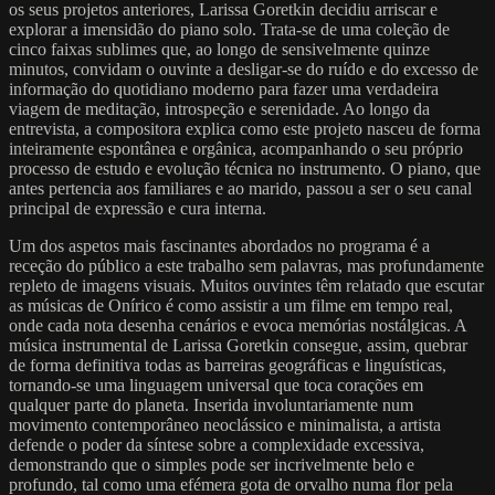
os seus projetos anteriores, Larissa Goretkin decidiu arriscar e
explorar a imensidão do piano solo. Trata-se de uma coleção de
cinco faixas sublimes que, ao longo de sensivelmente quinze
minutos, convidam o ouvinte a desligar-se do ruído e do excesso de
informação do quotidiano moderno para fazer uma verdadeira
viagem de meditação, introspeção e serenidade. Ao longo da
entrevista, a compositora explica como este projeto nasceu de forma
inteiramente espontânea e orgânica, acompanhando o seu próprio
processo de estudo e evolução técnica no instrumento. O piano, que
antes pertencia aos familiares e ao marido, passou a ser o seu canal
principal de expressão e cura interna.
Um dos aspetos mais fascinantes abordados no programa é a
receção do público a este trabalho sem palavras, mas profundamente
repleto de imagens visuais. Muitos ouvintes têm relatado que escutar
as músicas de Onírico é como assistir a um filme em tempo real,
onde cada nota desenha cenários e evoca memórias nostálgicas. A
música instrumental de Larissa Goretkin consegue, assim, quebrar
de forma definitiva todas as barreiras geográficas e linguísticas,
tornando-se uma linguagem universal que toca corações em
qualquer parte do planeta. Inserida involuntariamente num
movimento contemporâneo neoclássico e minimalista, a artista
defende o poder da síntese sobre a complexidade excessiva,
demonstrando que o simples pode ser incrivelmente belo e
profundo, tal como uma efémera gota de orvalho numa flor pela