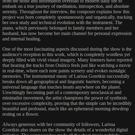
from the noise and information overload of modern daily life to
embark on a true journey of meditation, introspection, and absolute
serenity. Throughout the interview, the composer explains how this
project was born completely spontaneously and organically, tracking
her own study and technical evolution with the instrument. The
piano, which previously belonged to family members and her
husband, has now become her main channel for personal expression
and internal healing.
One of the most fascinating aspects discussed during the show is the
audience's reception to this work, which is completely wordless yet
deeply filled with vivid visual imagery. Many listeners have reported
that hearing the tracks from Onírico feels just like watching a movie
in real-time, where each note paints scenery and evokes nostalgic
memories. The instrumental music of Larissa Goretkin successfully
breaks down all geographical and linguistic barriers, becoming a
universal language that touches hearts anywhere on the planet.
Unwittingly becoming part of a contemporary neoclassical and
minimalist movement, the artist champions the power of synthesis
over excessive complexity, proving that the simple can be incredibly
beautiful and profound, much like an ephemeral morning dewdrop
resting on a flower.
Always generous with her community of followers, Larissa
Goretkin also shares on the show the details of a wonderful digital