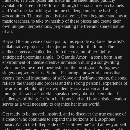
initiative. The composer has made all the sheet music publicly
available for free in PDF format through her social media channels
and YouTube, launching an online challenge under the hashtag
#tocaonírico. The main goal is for anyone, from beginner students to
music teachers, to take ownership of these pieces and create their
own unique interpretations, perpetuating the free and shared nature
of art.
Beyond the universe of solo piano, this episode explores the artist's
collaborative projects and major ambitions for the future. The
audience gets a detailed look into the creation of her highly
anticipated upcoming single "O Grande Amor", a song born in an
environment of intense creative immersion during a songwriting
retreat under the direct mentorship of the prestigious Portuguese
singer-songwriter Luísa Sobral. Featuring a powerful chorus that
asserts the vital importance of self-love and self-awareness, the song
reflects the therapeutic process and the strong personal experience of
the artist in rebuilding her own identity as a woman and an
immigrant. Larissa Goretkin speaks openly about the emotional
challenges of living far from her homeland and how artistic creation
serves as a vital necessity to organize her inner world.
Get ready to be moved, inspired, and to discover the true essence of
a creator who continues to expand the horizons of Lusophone
music. Watch the full episode of "It's Showtime" and allow yourself
to be enveloped by the enchanting sonic magic of Larissa Goretkin.