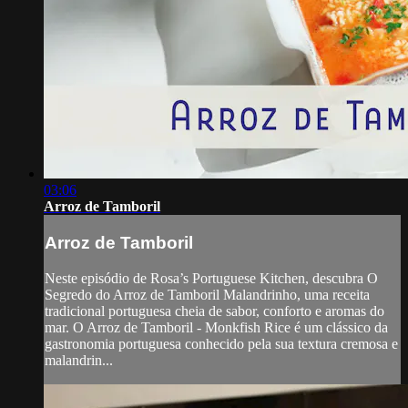
03:06
Arroz de Tamboril
Arroz de Tamboril
Neste episódio de Rosa’s Portuguese Kitchen, descubra O
Segredo do Arroz de Tamboril Malandrinho, uma receita
tradicional portuguesa cheia de sabor, conforto e aromas do
mar. O Arroz de Tamboril - Monkfish Rice é um clássico da
gastronomia portuguesa conhecido pela sua textura cremosa e
malandrin...