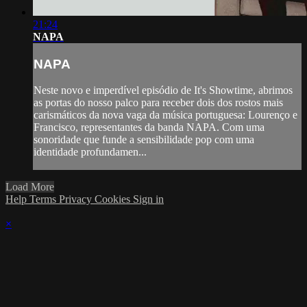
21:24
NAPA
NAPA
Neste novo e imperdível episódio de It's Showtime, abrimos
as portas do nosso palco para receber dois dos rostos mais
carismáticos da nova vaga da música portuguesa: Lourenço e
Francisco, representantes da banda NAPA. Com uma
sonoridade que funde a sensibilidade pop com uma
identidade profundamen...
Load More
Help
Terms
Privacy
Cookies
Sign in
×