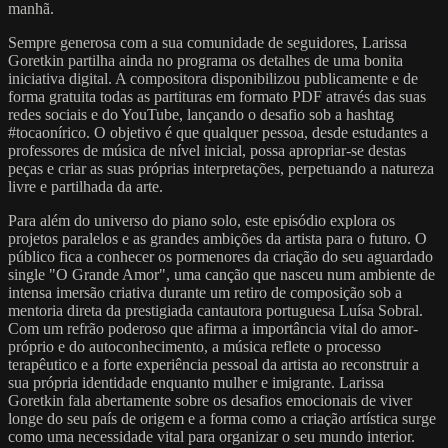
manhã.
Sempre generosa com a sua comunidade de seguidores, Larissa
Goretkin partilha ainda no programa os detalhes de uma bonita
iniciativa digital. A compositora disponibilizou publicamente e de
forma gratuita todas as partituras em formato PDF através das suas
redes sociais e do YouTube, lançando o desafio sob a hashtag
#tocaonírico. O objetivo é que qualquer pessoa, desde estudantes a
professores de música de nível inicial, possa apropriar-se destas
peças e criar as suas próprias interpretações, perpetuando a natureza
livre e partilhada da arte.
Para além do universo do piano solo, este episódio explora os
projetos paralelos e as grandes ambições da artista para o futuro. O
público fica a conhecer os pormenores da criação do seu aguardado
single "O Grande Amor", uma canção que nasceu num ambiente de
intensa imersão criativa durante um retiro de composição sob a
mentoria direta da prestigiada cantautora portuguesa Luísa Sobral.
Com um refrão poderoso que afirma a importância vital do amor-
próprio e do autoconhecimento, a música reflete o processo
terapêutico e a forte experiência pessoal da artista ao reconstruir a
sua própria identidade enquanto mulher e imigrante. Larissa
Goretkin fala abertamente sobre os desafios emocionais de viver
longe do seu país de origem e a forma como a criação artística surge
como uma necessidade vital para organizar o seu mundo interior.