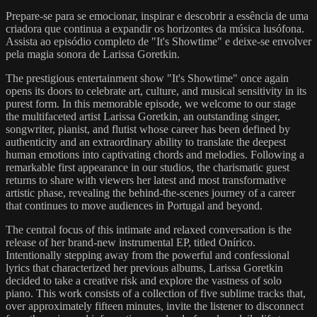
Prepare-se para se emocionar, inspirar e descobrir a essência de uma
criadora que continua a expandir os horizontes da música lusófona.
Assista ao episódio completo de "It's Showtime" e deixe-se envolver
pela magia sonora de Larissa Goretkin.
The prestigious entertainment show "It's Showtime" once again
opens its doors to celebrate art, culture, and musical sensitivity in its
purest form. In this memorable episode, we welcome to our stage
the multifaceted artist Larissa Goretkin, an outstanding singer,
songwriter, pianist, and flutist whose career has been defined by
authenticity and an extraordinary ability to translate the deepest
human emotions into captivating chords and melodies. Following a
remarkable first appearance in our studios, the charismatic guest
returns to share with viewers her latest and most transformative
artistic phase, revealing the behind-the-scenes journey of a career
that continues to move audiences in Portugal and beyond.
The central focus of this intimate and relaxed conversation is the
release of her brand-new instrumental EP, titled Onírico.
Intentionally stepping away from the powerful and confessional
lyrics that characterized her previous albums, Larissa Goretkin
decided to take a creative risk and explore the vastness of solo
piano. This work consists of a collection of five sublime tracks that,
over approximately fifteen minutes, invite the listener to disconnect