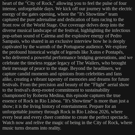
heart of the "City of Rock," allowing you to feel the pulse of four
intense, unforgettable days. We kick off our journey with the electric
energy of the gates opening, where the "It's Showtime" team
captured the pure adrenaline and dedication of fans racing to the
front row of the World Stage. Our coverage delves deep into the
diverse musical landscape of the festival, highlighting the infectious
pop-urban sound of Calema and the explosive energy of Pedro
Sampaio, who shared in an exclusive interview how he is deeply
captivated by the warmth of the Portuguese audience. We explore
the profound historical weight of legends like Xutos e Pontapés,
who delivered a powerful performance bridging generations, and we
celebrate the timeless reggae legacy of The Wailers, who brought
their message of peace to the stage. Beyond the headliners, we
capture candid moments and opinions from celebrities and fans
alike, creating a vibrant tapestry of memories and dreams for future
festivals. From the precision and beauty of the "Flight" aerial show
to the festival's deep-rooted commitment to sustainability
championed by Roberta Medina, this episode captures the true
essence of Rock in Rio Lisboa. "It's Showtime" is more than just a
show; it is the living history of entertainment. Prepare for an
unforgettable journey through Rock in Rio Lisboa 2026, where
every beat and every cheer combine to create the perfect spectacle.
Watch now and relive the magic of being in the City of Rock, where
music turns dreams into reality.