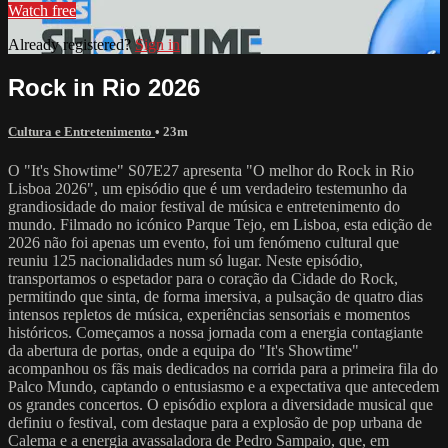
Watch free
Already registered?
Sign in
Rock in Rio 2026
Cultura e Entretenimento
• 23m
O "It's Showtime" S07E27 apresenta "O melhor do Rock in Rio
Lisboa 2026", um episódio que é um verdadeiro testemunho da
grandiosidade do maior festival de música e entretenimento do
mundo. Filmado no icónico Parque Tejo, em Lisboa, esta edição de
2026 não foi apenas um evento, foi um fenómeno cultural que
reuniu 125 nacionalidades num só lugar. Neste episódio,
transportamos o espetador para o coração da Cidade do Rock,
permitindo que sinta, de forma imersiva, a pulsação de quatro dias
intensos repletos de música, experiências sensoriais e momentos
históricos. Começamos a nossa jornada com a energia contagiante
da abertura de portas, onde a equipa do "It's Showtime"
acompanhou os fãs mais dedicados na corrida para a primeira fila do
Palco Mundo, captando o entusiasmo e a expectativa que antecedem
os grandes concertos. O episódio explora a diversidade musical que
definiu o festival, com destaque para a explosão de pop urbana de
Calema e a energia avassaladora de Pedro Sampaio, que, em