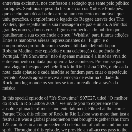
entrevista exclusiva, nos confessou a sedução que sente pelo público
português. Sentimos o peso da história com os Xutos e Pontapés,
que celebraram décadas de carreira num concerto memorável que
uniu gerações, e explorámos o legado do Reggae através dos The
Wailers, que espalharam a sua mensagem de paz e união. Além dos
grandes nomes, damos voz a figuras conhecidas do público que
partilharam a sua experiência e o seu "Wishlist" para futuras edições.
Entre as manobras aéreas impressionantes da "Flight" e o
compromisso profundo com a sustentabilidade defendido por
Roberta Medina, este episódio é uma celebração da potência de
Portugal. "It's Showtime" não é apenas música; é a história viva do
entretenimento contada por quem a faz acontecer. Prepare-se para
uma viagem inesquecível pelo Rock in Rio Lisboa 2026, onde cada
nota, cada aplauso e cada história se fundem para criar o espetáculo
perfeito. Assista agora e reviva a emoção de estar na Cidade do
Rock, um lugar onde os sonhos se tornam realidade através da
música.
In this special episode of "It's Showtime" S07E27, titled "O melhor
do Rock in Rio Lisboa 2026", we invite you to experience the
absolute pinnacle of music and entertainment. Filmed at the iconic
Parque Tejo, this edition of Rock in Rio Lisboa was more than just a
festival; it was a global phenomenon that brought together fans from
125 countries in an unprecedented celebration of culture and human
spirit. Throughout this episode, we provide an all-access pass to the