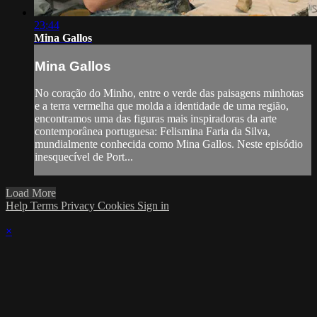
23:44
Mina Gallos
Mina Gallos
No coração do Minho, entre o verde das paisagens minhotas
e a terra vermelha que molda a identidade de uma região,
encontramos uma das figuras mais inspiradoras da arte
contemporânea portuguesa: Felismina Faria da Silva,
mundialmente conhecida como Mina Gallos. Neste episódio
inesquecível de Port...
Load More
Help
Terms
Privacy
Cookies
Sign in
×