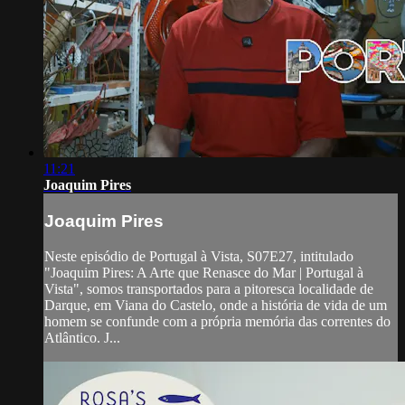
11:21
Joaquim Pires
Joaquim Pires
Neste episódio de Portugal à Vista, S07E27, intitulado
"Joaquim Pires: A Arte que Renasce do Mar | Portugal à
Vista", somos transportados para a pitoresca localidade de
Darque, em Viana do Castelo, onde a história de vida de um
homem se confunde com a própria memória das correntes do
Atlântico. J...