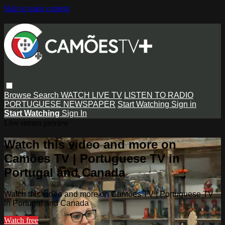
Skip to main content
Browse
Search
WATCH LIVE TV
LISTEN TO RADIO
PORTUGUESE NEWSPAPER
Start Watching
Sign in
Start Watching
Sign In
Live stream preview
Watch this video and more on
Camões TV | Portuguese TV in
Portugal and Canada
Watch this video and more on Camões TV | Portuguese TV
in Portugal and Canada
Watch free