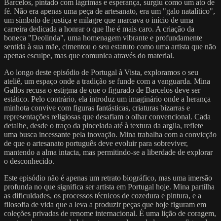
Barcelos, pintado com lágrimas e esperança, surgiu como um ato de
fé. Não era apenas uma peça de artesanato, era um "galo natalítico",
um símbolo de justiça e milagre que marcava o início de uma
carreira dedicada a honrar o que lhe é mais caro. A criação da
boneca "Deolinda", uma homenagem vibrante e profundamente
sentida à sua mãe, cimentou o seu estatuto como uma artista que não
apenas esculpe, mas que comunica através do material.
Ao longo deste episódio de Portugal à Vista, exploramos o seu
ateliê, um espaço onde a tradição se funde com a vanguarda. Mina
Gallos recusa o estigma de que o figurado de Barcelos deve ser
estático. Pelo contrário, ela introduz um imaginário onde a herança
minhota convive com figuras fantásticas, criaturas bizarras e
representações religiosas que desafiam o olhar convencional. Cada
detalhe, desde o traço da pincelada até à textura da argila, reflete
uma busca incessante pela inovação. Mina trabalha com a convicção
de que o artesanato português deve evoluir para sobreviver,
mantendo a alma intacta, mas permitindo-se a liberdade de explorar
o desconhecido.
Este episódio não é apenas um retrato biográfico, mas uma imersão
profunda no que significa ser artista em Portugal hoje. Mina partilha
as dificuldades, os processos técnicos de cozedura e pintura, e a
filosofia de vida que a leva a produzir peças que hoje figuram em
coleções privadas de renome internacional. É uma lição de coragem,