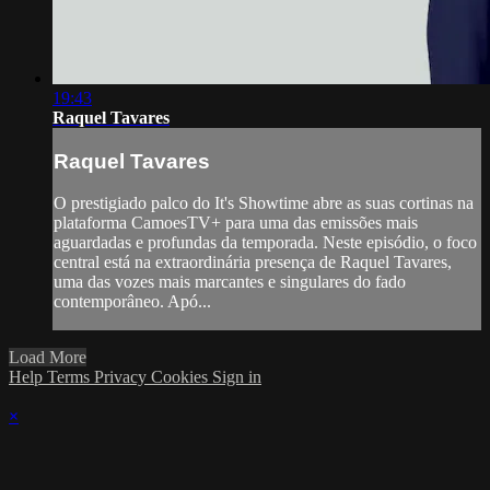
19:43
Raquel Tavares
Raquel Tavares
O prestigiado palco do It's Showtime abre as suas cortinas na
plataforma CamoesTV+ para uma das emissões mais
aguardadas e profundas da temporada. Neste episódio, o foco
central está na extraordinária presença de Raquel Tavares,
uma das vozes mais marcantes e singulares do fado
contemporâneo. Apó...
Load More
Help
Terms
Privacy
Cookies
Sign in
×