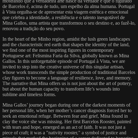
mostrando que a verdadeira arte nasce da verdade e que o figurado
de Barcelos é, acima de tudo, um espelho da alma humana. Portugal
à Vista orgulha-se de apresentar esta viagem estética e emocional
que celebra a identidade, a resiliência e o talento inesgotável de
Mina Gallos, uma artista que transformou o seu destino e, ao fazê-lo,
renovou a tradição do seu povo.
In the heart of the Minho region, amidst the lush green landscapes
and the characteristic red earth that shapes the identity of the land,
we find one of the most inspiring figures in contemporary
Portuguese art: Felismina Faria da Silva, globally known as Mina
Gallos. In this unforgettable episode of Portugal à Vista, we are
invited to step into the creative universe of this singular artisan,
whose work transcends the simple production of traditional Barcelos
clay figures to become a language of resilience, love, and memory.
The narrative that Mina offers us is not just about the art of pottery,
but about the human capacity to transform life’s wounds into
sublime and timeless forms.
Mina Gallos’ journey began during one of the darkest moments of
her personal life, when her mother’s cancer diagnosis forced her to
seek an emotional refuge. Between fear and grief, Mina found in
clay the voice she was missing. Her first Barcelos Rooster, painted
with tears and hope, emerged as an act of faith. It was not just a
piece of craft; it was a "nativity rooster," a symbol of justice and