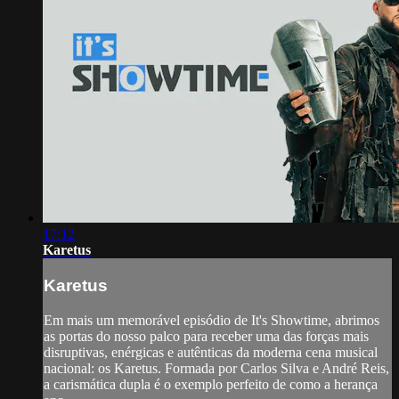
17:12
Karetus
Karetus
Em mais um memorável episódio de It's Showtime, abrimos
as portas do nosso palco para receber uma das forças mais
disruptivas, enérgicas e autênticas da moderna cena musical
nacional: os Karetus. Formada por Carlos Silva e André Reis,
a carismática dupla é o exemplo perfeito de como a herança