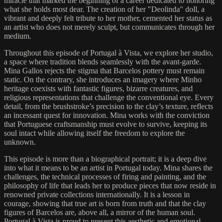
miracle that marked the beginning of a career dedicated to honoring
what she holds most dear. The creation of her "Deolinda" doll, a
vibrant and deeply felt tribute to her mother, cemented her status as
an artist who does not merely sculpt, but communicates through her
medium.
Throughout this episode of Portugal à Vista, we explore her studio,
a space where tradition blends seamlessly with the avant-garde.
Mina Gallos rejects the stigma that Barcelos pottery must remain
static. On the contrary, she introduces an imagery where Minho
heritage coexists with fantastic figures, bizarre creatures, and
religious representations that challenge the conventional eye. Every
detail, from the brushstroke’s precision to the clay’s texture, reflects
an incessant quest for innovation. Mina works with the conviction
that Portuguese craftsmanship must evolve to survive, keeping its
soul intact while allowing itself the freedom to explore the
unknown.
This episode is more than a biographical portrait; it is a deep dive
into what it means to be an artist in Portugal today. Mina shares the
challenges, the technical processes of firing and painting, and the
philosophy of life that leads her to produce pieces that now reside in
renowned private collections internationally. It is a lesson in
courage, showing that true art is born from truth and that the clay
figures of Barcelos are, above all, a mirror of the human soul.
Portugal à Vista is proud to present this aesthetic and emotional