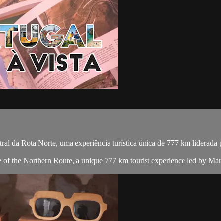
ral da Rota Norte, uma experiência turística única de 777 km liderada
 of the Northern Route, a unique 777 km tourist experience led by Ma