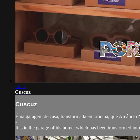
33:25
Cuscuz
Cuscuz
É na garagem de casa, transformada em oficina, que Amâncio Ne
-
It is in the garage of his home, which has been transformed in