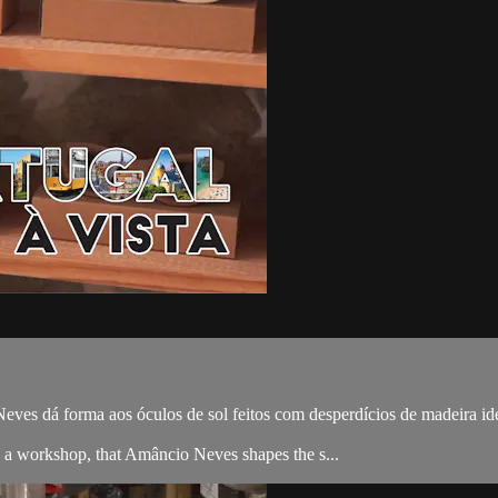
ves dá forma aos óculos de sol feitos com desperdícios de madeira ide
to a workshop, that Amâncio Neves shapes the s...