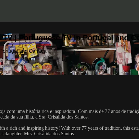
 TV | Portuguese TV in Portugal and C
 Portugal and Canada
oja com uma história rica e inspiradora! Com mais de 77 anos de tradiç
ada da sua filha, a Sra. Crisálida dos Santos.
th a rich and inspiring history! With over 77 years of tradition, this 
s daughter, Mrs. Crisálida dos Santos.