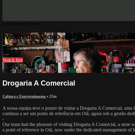
Live stream preview
Watch this video and more on Camões
Watch this video and more on Camões TV | Portuguese TV in
Watch free
Already registered?
Sign in
Drogaria A Comercial
Cultura e Entretenimento
• 22m
A nossa equipa teve o prazer de visitar a Drogaria A Comercial, uma l
continua a ser um ponto de referência em Oiã, agora sob a gestão dedic
-
Our team had the pleasure of visiting Drogaria A Comercial, a store wi
a point of reference in Oiã, now under the dedicated management of hi