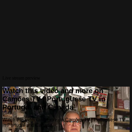
Live stream preview
Watch this video and more on
Camões TV | Portuguese TV in
Portugal and Canada
Watch this video and more on Camões TV | Portuguese TV
in Portugal and Canada