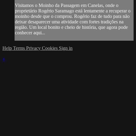
Visitamos o Moinho da Passagem em Canelas, onde o
proprietário Rogério Saramago está lentamente a recuperar o
moinho desde que o comprou. Rogério faz de tudo para não
deixar desaparecer uma atividade com fortes tradições na
região. Um local bonito e cheio de história, que agora pode
conhecer aqui...
Help
Terms
Privacy
Cookies
Sign in
×