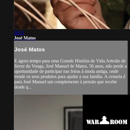
28:21
José Matos
José Matos
E agora tempo para uma Grande História de Vida.Artesão de
Sever do Vouga, José Manuel de Matos, 56 anos, não perde a
oportunidade de participar nas feiras à moda antiga, onde
vende os seus produtos para ajudar a sua família. A cestaria é
para José Manuel um complemento à pensão que recebe
desde q...