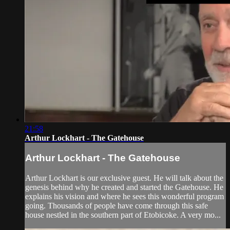
21:58
Arthur Lockhart - The Gatehouse
Arthur Lockhart - The Gatehouse
Arthur Lockhart is our exclusive guest. He will talk about the
genesis behind why he created and started the Gatehouse. He
explains his vision and where he sees this wonderful program
going. Thousands of people have come through this safe
house nestled in the southern part of Etobicoke. A very mo...