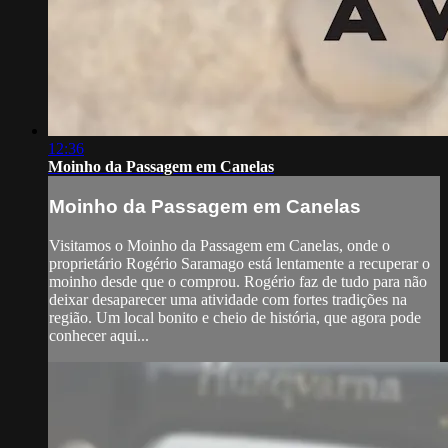
12:36
Moinho da Passagem em Canelas
Moinho da Passagem em Canelas
Visitamos o Moinho da Passagem em Canelas, onde o
proprietário Rogério Saramago está lentamente a recuperar o
moinho desde que o comprou. Rogério faz de tudo para não
deixar desaparecer uma atividade com fortes tradições na
região. Um local bonito e cheio de história, que agora pode
conhecer aqui...