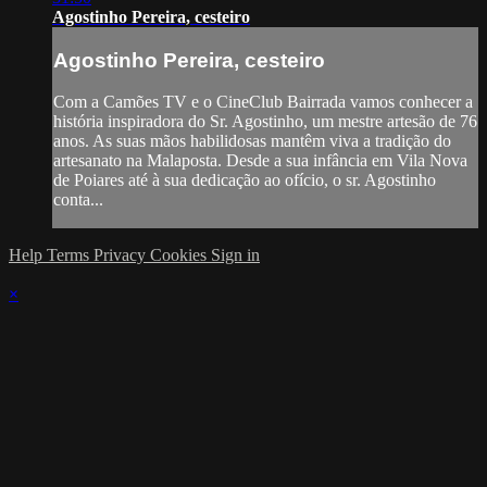
Agostinho Pereira, cesteiro
Agostinho Pereira, cesteiro
Com a Camões TV e o CineClub Bairrada vamos conhecer a
história inspiradora do Sr. Agostinho, um mestre artesão de 76
anos. As suas mãos habilidosas mantêm viva a tradição do
artesanato na Malaposta. Desde a sua infância em Vila Nova
de Poiares até à sua dedicação ao ofício, o sr. Agostinho
conta...
Help
Terms
Privacy
Cookies
Sign in
×