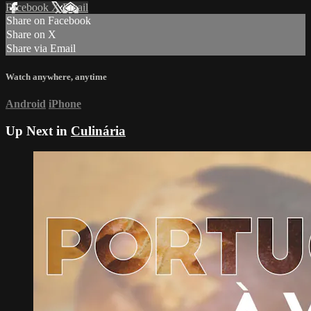
Facebook
X
Email
Share on Facebook
Share on X
Share via Email
Watch anywhere, anytime
Android
iPhone
Up Next in
Culinária