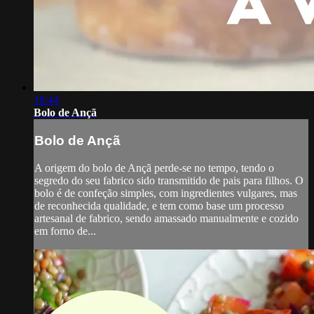
18:44
Bolo de Ançã
Bolo de Ançã
A origem do bolo de Ançã perde-se no tempo, tendo o
segredo do seu fabrico sido transmitido de pais para filhos. O
bolo é de confeção simples, com ingredientes vulgares, mas
de reconhecida qualidade, e tem como base um processo
artesanal de fabrico, sendo amassado manualmente e cozido
em forno de...