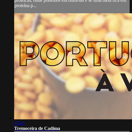
proteicas, onde podemos encontrá-las e se uma dieta rica em
proteína p...
25:43
Tremoceira de Cadima