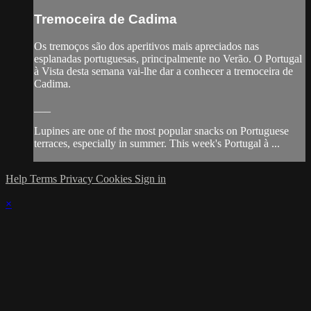
Tremoceira de Cadima
Os tremoços são dos aperitivos mais apreciados nas
esplanadas portuguesas, principalmente no Verão. O Portugal
à Vista desta semana vai-lhe dar a conhecer a tremoceira de
Cadima.
___
Lupines are one of the most popular snacks on Portuguese
terraces, especially in summer. This week's Portugal à ...
Help
Terms
Privacy
Cookies
Sign in
×