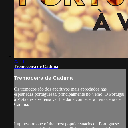
25:43
Tremoceira de Cadima
Tremoceira de Cadima
Os tremoços são dos aperitivos mais apreciados nas
esplanadas portuguesas, principalmente no Verão. O Portugal
à Vista desta semana vai-lhe dar a conhecer a tremoceira de
Cadima.
___
Lupines are one of the most popular snacks on Portuguese