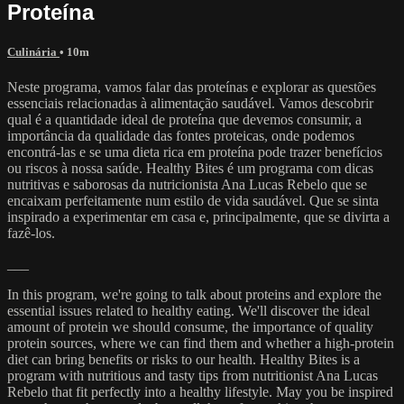
Proteína
Culinária
• 10m
Neste programa, vamos falar das proteínas e explorar as questões
essenciais relacionadas à alimentação saudável. Vamos descobrir
qual é a quantidade ideal de proteína que devemos consumir, a
importância da qualidade das fontes proteicas, onde podemos
encontrá-las e se uma dieta rica em proteína pode trazer benefícios
ou riscos à nossa saúde. Healthy Bites é um programa com dicas
nutritivas e saborosas da nutricionista Ana Lucas Rebelo que se
encaixam perfeitamente num estilo de vida saudável. Que se sinta
inspirado a experimentar em casa e, principalmente, que se divirta a
fazê-los.
___
In this program, we're going to talk about proteins and explore the
essential issues related to healthy eating. We'll discover the ideal
amount of protein we should consume, the importance of quality
protein sources, where we can find them and whether a high-protein
diet can bring benefits or risks to our health. Healthy Bites is a
program with nutritious and tasty tips from nutritionist Ana Lucas
Rebelo that fit perfectly into a healthy lifestyle. May you be inspired