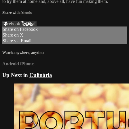
to try them at home and, above all, have fun making them.
Share with friends
Facebook
X
Email
Share on Facebook
Share on X
Share via Email
Watch anywhere, anytime
Android
iPhone
Up Next in
Culinária