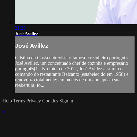
21:25
José Avillez
José Avillez
Cristina da Costa entrevista o famoso cozinheiro português,
José Avillez, um conceituado chef de cozinha e empresário
português[1]. No início de 2012, José Avillez assumiu o
comando do restaurante Belcanto (estabelecido em 1958) e
renovou-o totalmente; em menos de um ano após a sua
reabertura, fo...
Help
Terms
Privacy
Cookies
Sign in
×