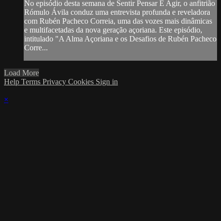
No episódio desta semana de Sentir Pensar E Agir, o anfitrião
Rómulo Ávila conduz uma entrevista profunda e reveladora
com Rubén Pacheco Correia, uma das vozes mais dinâmicas
e multifacetadas da nova geração açoriana. Este episódio,
intitulado "A Alma Açoriana e os Desafios de Rubén Pacheco
Corre...
Load More
Help
Terms
Privacy
Cookies
Sign in
×