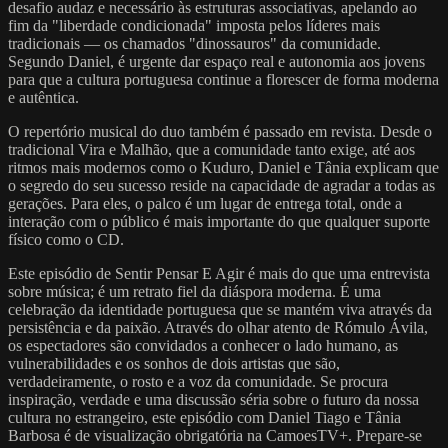
desafio audaz e necessário às estruturas associativas, apelando ao
fim da "liberdade condicionada" imposta pelos líderes mais
tradicionais — os chamados "dinossauros" da comunidade.
Segundo Daniel, é urgente dar espaço real e autonomia aos jovens
para que a cultura portuguesa continue a florescer de forma moderna
e autêntica.
O repertório musical do duo também é passado em revista. Desde o
tradicional Vira e Malhão, que a comunidade tanto exige, até aos
ritmos mais modernos como o Kuduro, Daniel e Tânia explicam que
o segredo do seu sucesso reside na capacidade de agradar a todas as
gerações. Para eles, o palco é um lugar de entrega total, onde a
interação com o público é mais importante do que qualquer suporte
físico como o CD.
Este episódio de Sentir Pensar E Agir é mais do que uma entrevista
sobre música; é um retrato fiel da diáspora moderna. É uma
celebração da identidade portuguesa que se mantém viva através da
persistência e da paixão. Através do olhar atento de Rómulo Ávila,
os espectadores são convidados a conhecer o lado humano, as
vulnerabilidades e os sonhos de dois artistas que são,
verdadeiramente, o rosto e a voz da comunidade. Se procura
inspiração, verdade e uma discussão séria sobre o futuro da nossa
cultura no estrangeiro, este episódio com Daniel Tiago e Tânia
Barbosa é de visualização obrigatória na CamoesTV+. Prepare-se