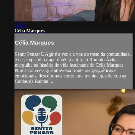
25:26
Célia Marques
Célia Marques
Sentir Pensar E Agir é a vez e a voz do rosto da comunidade,
e neste episódio imperdível, o anfitrião Rómulo Ávila
mergulha na história de vida fascinante de Célia Marques.
Numa conversa que atravessa fronteiras geográficas e
emocionais, descobrimos como uma menina que deixou as
Caldas da Rainha ...