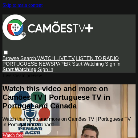
Skip to main content
Browse
Search
WATCH LIVE TV
LISTEN TO RADIO
PORTUGUESE NEWSPAPER
Start Watching
Sign in
Start Watching
Sign In
Live stream preview
Watch this video and more on
Camões TV | Portuguese TV in
Portugal and Canada
Watch this video and more on Camões TV | Portuguese TV
in Portugal and Canada
Watch free