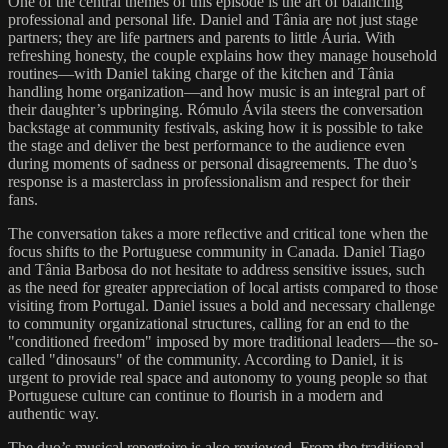
One of the central themes of this episode is the art of balancing
professional and personal life. Daniel and Tânia are not just stage
partners; they are life partners and parents to little Áuria. With
refreshing honesty, the couple explains how they manage household
routines—with Daniel taking charge of the kitchen and Tânia
handling home organization—and how music is an integral part of
their daughter’s upbringing. Rómulo Ávila steers the conversation
backstage at community festivals, asking how it is possible to take
the stage and deliver the best performance to the audience even
during moments of sadness or personal disagreements. The duo’s
response is a masterclass in professionalism and respect for their
fans.
The conversation takes a more reflective and critical tone when the
focus shifts to the Portuguese community in Canada. Daniel Tiago
and Tânia Barbosa do not hesitate to address sensitive issues, such
as the need for greater appreciation of local artists compared to those
visiting from Portugal. Daniel issues a bold and necessary challenge
to community organizational structures, calling for an end to the
"conditioned freedom" imposed by more traditional leaders—the so-
called "dinosaurs" of the community. According to Daniel, it is
urgent to provide real space and autonomy to young people so that
Portuguese culture can continue to flourish in a modern and
authentic way.
The duo’s musical repertoire is also reviewed. From the traditional