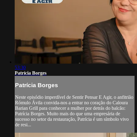
53:30
Patrícia Borges
Patrícia Borges
Neste episódio imperdível de Sentir Pensar E Agir, o anfitrião
Rómulo Ávila convida-nos a entrar no coração do Caloura
Barian Grill para conhecer a mulher por detrás do balcão:
Patrícia Borges. Muito mais do que uma empresária de
sucesso no setor da restauração, Patrícia é um símbolo vivo
de resi...