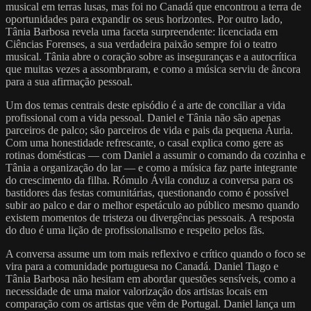
musical em terras lusas, mas foi no Canadá que encontrou a terra de
oportunidades para expandir os seus horizontes. Por outro lado,
Tânia Barbosa revela uma faceta surpreendente: licenciada em
Ciências Forenses, a sua verdadeira paixão sempre foi o teatro
musical. Tânia abre o coração sobre as inseguranças e a autocrítica
que muitas vezes a assombraram, e como a música serviu de âncora
para a sua afirmação pessoal.
Um dos temas centrais deste episódio é a arte de conciliar a vida
profissional com a vida pessoal. Daniel e Tânia não são apenas
parceiros de palco; são parceiros de vida e pais da pequena Áuria.
Com uma honestidade refrescante, o casal explica como gere as
rotinas domésticas — com Daniel a assumir o comando da cozinha e
Tânia a organização do lar — e como a música faz parte integrante
do crescimento da filha. Rómulo Ávila conduz a conversa para os
bastidores das festas comunitárias, questionando como é possível
subir ao palco e dar o melhor espetáculo ao público mesmo quando
existem momentos de tristeza ou divergências pessoais. A resposta
do duo é uma lição de profissionalismo e respeito pelos fãs.
A conversa assume um tom mais reflexivo e crítico quando o foco se
vira para a comunidade portuguesa no Canadá. Daniel Tiago e
Tânia Barbosa não hesitam em abordar questões sensíveis, como a
necessidade de uma maior valorização dos artistas locais em
comparação com os artistas que vêm de Portugal. Daniel lança um