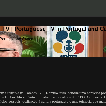
 TV | Portuguese TV in Portugal and C
 Portugal and Canada
do em exclusivo na CamoesTV+, Romulo Avila conduz uma conversa prof
nadá: José Maria Eustáquio, atual presidente da ACAPO. Com mais de 
acrifícios pessoais, dedicação à cultura portuguesa e uma teimosia que 