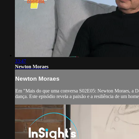
33:47
Newton Moraes
Newton Moraes
Em "Mais do que uma conversa S02E05: Newton Moraes, a Danç
dança. Este episódio revela a paixão e a resiliência de um hom