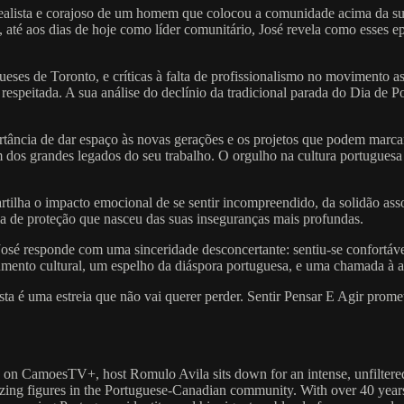
ealista e corajoso de um homem que colocou a comunidade acima da sua 
, até aos dias de hoje como líder comunitário, José revela como esses 
gueses de Toronto, e críticas à falta de profissionalismo no movimento 
espeitada. A sua análise do declínio da tradicional parada do Dia de P
ância de dar espaço às novas gerações e os projetos que podem marcar
os grandes legados do seu trabalho. O orgulho na cultura portuguesa e
partilha o impacto emocional de se sentir incompreendido, da solidão ass
ma de proteção que nasceu das suas inseguranças mais profundas.
sé responde com uma sinceridade desconcertante: sentiu-se confortável
mento cultural, um espelho da diáspora portuguesa, e uma chamada à 
 esta é uma estreia que não vai querer perder. Sentir Pensar E Agir prom
ely on CamoesTV+, host Romulo Avila sits down for an intense, unfilte
izing figures in the Portuguese-Canadian community. With over 40 years