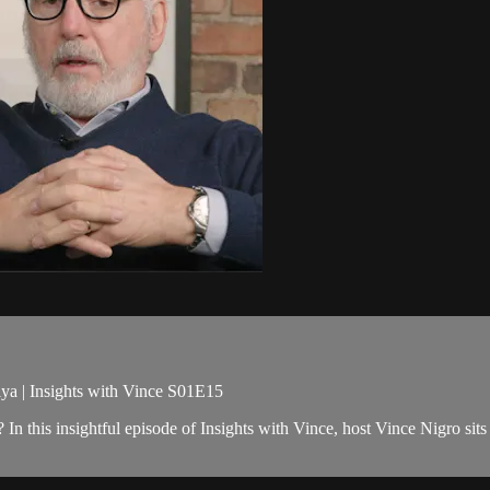
ya | Insights with Vince S01E15
n this insightful episode of Insights with Vince, host Vince Nigro sits