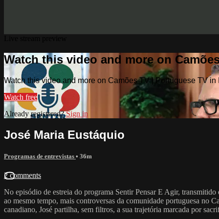
Live stream preview
Watch this video and more on Camões
Watch this video and more on Camões TV | Portuguese TV in
Watch free
Already registered?
Sign in
José Maria Eustáquio
Programas de entrevistas
• 36m
2 comments
No episódio de estreia do programa Sentir Pensar E Agir, transmiti
ao mesmo tempo, mais controversas da comunidade portuguesa no Ca
canadiano, José partilha, sem filtros, a sua trajetória marcada por s