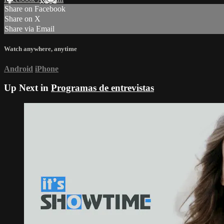
Share on Facebook
Share on X
Share via Email
Watch anywhere, anytime
Android
iPhone
Up Next in
Programas de entrevistas