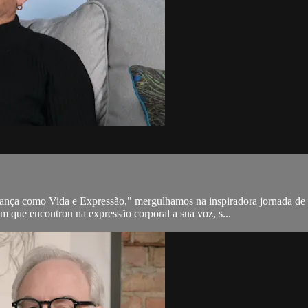
a como Vida e Expressão," mergulhamos na inspiradora jornada de Ne
em que encontrou na expressão corporal a sua voz, s...