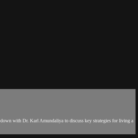
 down with Dr. Karl Amundaliya to discuss key strategies for living a