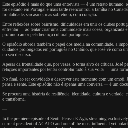
Este episódio é mais do que uma entrevista — é um retrato humano, r
foi deixado em Portugal e mais tarde reencontrou a família no Canadá
frontalidade, sarcasmo, mas sobretudo, com coração.
Entre reflexões sobre bairrismo, dificuldades em unir os clubes portu
enfrentar — ao tentar criar uma comunidade mais coesa, organizada e r
profundo amor pela herança cultural portuguesa.
O episódio aborda também o papel dos media na comunidade, a import
cuidados prolongados em português no Ontário, que José vê como um d
no seu discurso.
Apesar da frontalidade que, por vezes, o torna alvo de críticas, José 
relações importantes por tentar controlar tudo à sua volta — uma for
No final, ao ser convidado a descrever este momento com um emoji, Jo
pensa e sente. Este episódio não é apenas uma conversa — é um docu
Se procura uma história de resiliência, identidade, cultura e verdade,
e transforma.
—
In the premiere episode of Sentir Pensar E Agir, streaming exclusiv
current president of ACAPO and one of the most influential yet polar