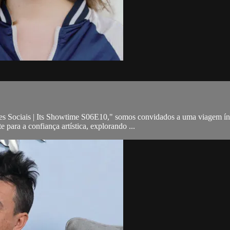
 Sociais | Its Showtime S06E10," somos convidados a uma viagem íntim
para a confiança artística, explorando ...