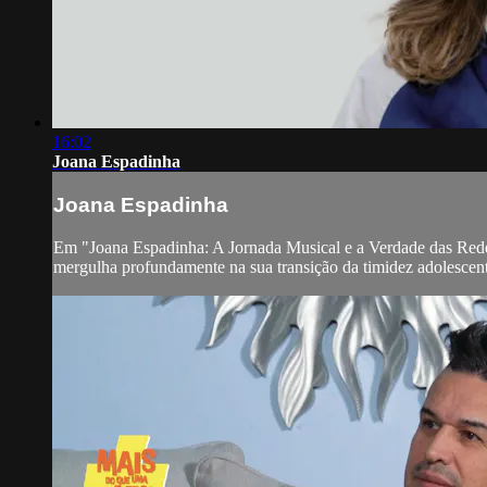
16:02
Joana Espadinha
Joana Espadinha
Em "Joana Espadinha: A Jornada Musical e a Verdade das Redes
mergulha profundamente na sua transição da timidez adolescente 