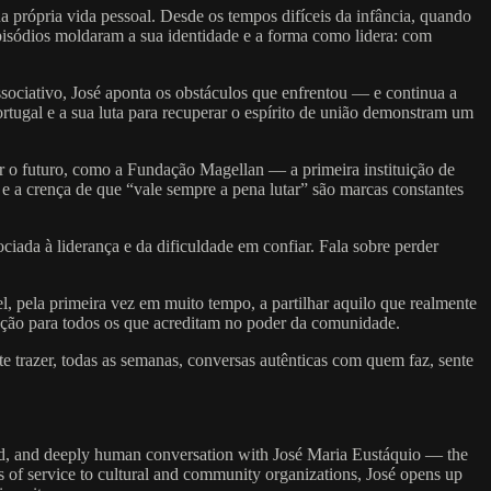
própria vida pessoal. Desde os tempos difíceis da infância, quando
episódios moldaram a sua identidade e a forma como lidera: com
associativo, José aponta os obstáculos que enfrentou — e continua a
ortugal e a sua luta para recuperar o espírito de união demonstram um
 o futuro, como a Fundação Magellan — a primeira instituição de
 a crença de que “vale sempre a pena lutar” são marcas constantes
ociada à liderança e da dificuldade em confiar. Fala sobre perder
, pela primeira vez em muito tempo, a partilhar aquilo que realmente
ação para todos os que acreditam no poder da comunidade.
ete trazer, todas as semanas, conversas autênticas com quem faz, sente
red, and deeply human conversation with José Maria Eustáquio — the
 of service to cultural and community organizations, José opens up