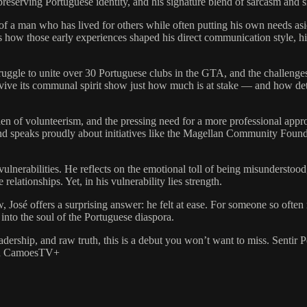
reserving Portuguese identity, and his signature blend of sarcasm and si
t of a man who has lived for others while often putting his own needs asi
how those early experiences shaped his direct communication style, his 
truggle to unite over 30 Portuguese clubs in the GTA, and the challenges
evive its communal spirit show just how much is at stake — and how dete
den of volunteerism, and the pressing need for a more professional appro
nd speaks proudly about initiatives like the Magellan Community Found
vulnerabilities. He reflects on the emotional toll of being misunderstoo
elationships. Yet, in his vulnerability lies strength.
José offers a surprising answer: he felt at ease. For someone so often m
w into the soul of the Portuguese diaspora.
leadership, and raw truth, this is a debut you won’t want to miss. Sentir 
 on CamoesTV+