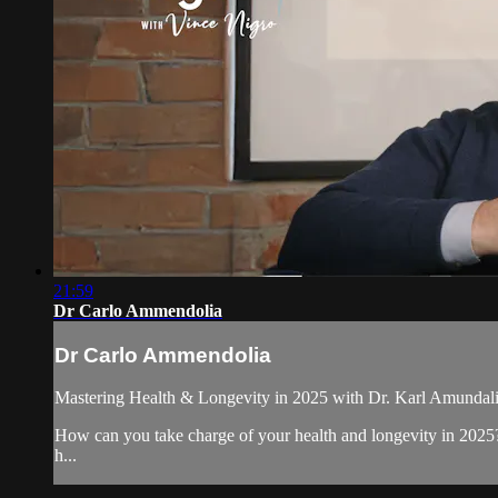
21:59
Dr Carlo Ammendolia
Dr Carlo Ammendolia
Mastering Health & Longevity in 2025 with Dr. Karl Amundali
How can you take charge of your health and longevity in 2025? I
h...