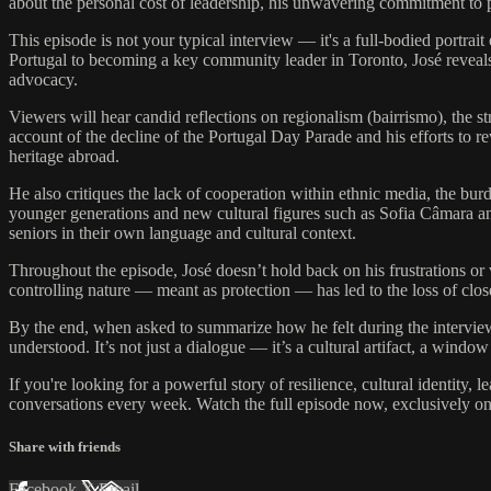
about the personal cost of leadership, his unwavering commitment to p
This episode is not your typical interview — it's a full-bodied portrai
Portugal to becoming a key community leader in Toronto, José reveals 
advocacy.
Viewers will hear candid reflections on regionalism (bairrismo), the s
account of the decline of the Portugal Day Parade and his efforts to r
heritage abroad.
He also critiques the lack of cooperation within ethnic media, the bur
younger generations and new cultural figures such as Sofia Câmara a
seniors in their own language and cultural context.
Throughout the episode, José doesn’t hold back on his frustrations or 
controlling nature — meant as protection — has led to the loss of close r
By the end, when asked to summarize how he felt during the interview, 
understood. It’s not just a dialogue — it’s a cultural artifact, a windo
If you're looking for a powerful story of resilience, cultural identity, 
conversations every week. Watch the full episode now, exclusively
Share with friends
Facebook
X
Email