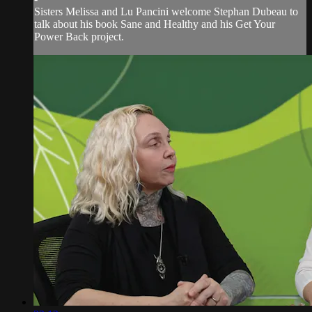
Sisters Melissa and Lu Pancini welcome Stephan Dubeau to
talk about his book Sane and Healthy and his Get Your
Power Back project.