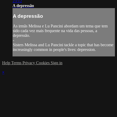
23:12
A depressão
A depressão
As irmãs Melissa e Lu Pancini abordam um tema que tem
sido cada vez mais frequente na vida das pessoas, a
depressão.
-
Sisters Melissa and Lu Pancini tackle a topic that has become
increasingly common in people's lives: depression.
Help
Terms
Privacy
Cookies
Sign in
×