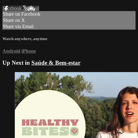
Facebook
X
Email
Share on Facebook
Share on X
Share via Email
Watch anywhere, anytime
Android
iPhone
Up Next in
Saúde & Bem-estar