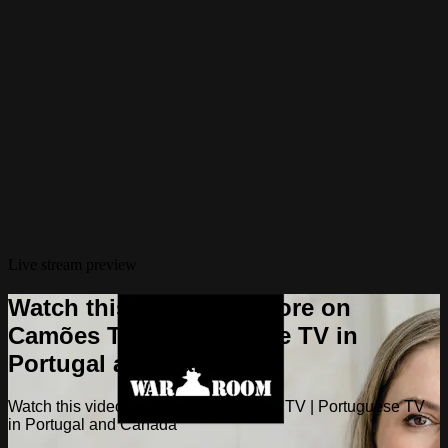
Live stream preview
Watch this video and more on
Camões TV | Portuguese TV in
Portugal and Canada
Watch this video and more on Camões TV | Portuguese TV
in Portugal and Canada