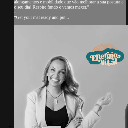
alongamentos e mobilidade que vão melhorar a sua postura e
o seu dia! Respire fundo e vamos mexer.”
-
“Get your mat ready and put...