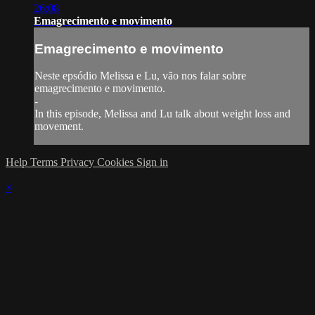
26:08
Emagrecimento e movimento
Emagrecimento e movimento
Neste epsódio Melissa e Lu, vão nos falar sobre
emagrecimento e movimento.
-
In this episode, Melissa and Lu talk about weight loss and
movement.
Help
Terms
Privacy
Cookies
Sign in
×