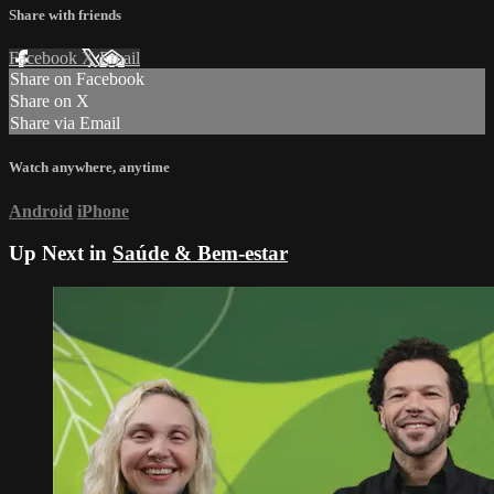
Share with friends
Facebook
X
Email
Share on Facebook
Share on X
Share via Email
Watch anywhere, anytime
Android
iPhone
Up Next in
Saúde & Bem-estar