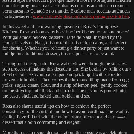
Assista agora e descubra por que razão a Rosa’s Portuguese Kitchen
é um dos programas mais acarinhados entre os amantes da cozinha
portuguesa no Canadá e no mundo. Explore mais receitas autênticas
portuguesas em
www.camoestvplus.com/rosa-s-portuguese-kitchen
.
In this sweet and heartwarming episode of Rosa’s Portuguese
Kitchen, Rosa welcomes us back into her kitchen to prepare one of
Portugal’s most beloved desserts: Tarte de Nata. Inspired by the
iconic Pastéis de Nata, this custard tart is rich, creamy, and perfect
for sharing. Whether you're hosting a dinner party or just want to
indulge in a traditional dessert, this recipe is sure to be a hit.
Throughout the episode, Rosa walks viewers through the step-by-
step process of making this decadent tart. She begins by rolling out a
sheet of puff pastry into a tart pan and pricking it with a fork to
prevent air bubbles. Then comes the luscious filling made from egg
yolks, sugar, cream, flour, and a strip of lemon peel, gently cooked
on the stovetop until thick and smooth. The custard is poured into
the pastry shell and baked until golden and set.
Rosa also shares useful tips on how to achieve the perfect
consistency for the custard and how to avoid curdling. The result is
a silky, flavorful tart with the warm aroma of cream and citrus—a
dessert that’s both comforting and elegant.
More than just a recipe demonstration, this episode is a celebration