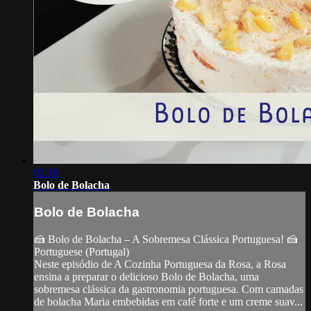
02:18
Bolo de Bolacha
Bolo de Bolacha
🍰 Bolo de Bolacha – A Sobremesa Clássica Portuguesa! 🍰
Portuguese (Portugal)
Neste episódio de A Cozinha Portuguesa da Rosa, a Rosa
ensina a preparar o delicioso Bolo de Bolacha, uma
sobremesa clássica da gastronomia portuguesa. Com camadas
de bolacha Maria embebidas em café forte e um creme suav...