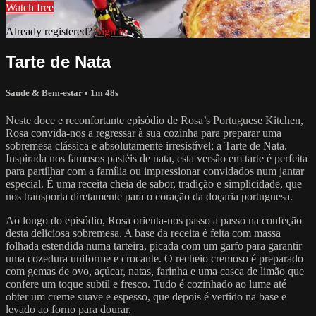
Watch free
Already registered?
Sign in
Tarte de Nata
Saúde & Bem-estar
• 1m 48s
Neste doce e reconfortante episódio de Rosa’s Portuguese Kitchen,
Rosa convida-nos a regressar à sua cozinha para preparar uma
sobremesa clássica e absolutamente irresistível: a Tarte de Nata.
Inspirada nos famosos pastéis de nata, esta versão em tarte é perfeita
para partilhar com a família ou impressionar convidados num jantar
especial. É uma receita cheia de sabor, tradição e simplicidade, que
nos transporta diretamente para o coração da doçaria portuguesa.
Ao longo do episódio, Rosa orienta-nos passo a passo na confeção
desta deliciosa sobremesa. A base da receita é feita com massa
folhada estendida numa tarteira, picada com um garfo para garantir
uma cozedura uniforme e crocante. O recheio cremoso é preparado
com gemas de ovo, açúcar, natas, farinha e uma casca de limão que
confere um toque subtil e fresco. Tudo é cozinhado ao lume até
obter um creme suave e espesso, que depois é vertido na base e
levado ao forno para dourar.