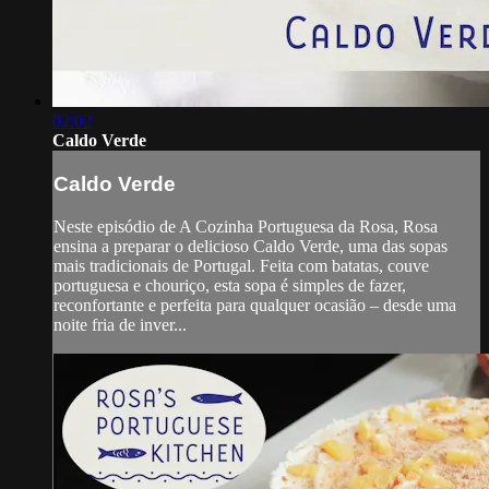
02:02
Caldo Verde
Caldo Verde
Neste episódio de A Cozinha Portuguesa da Rosa, Rosa
ensina a preparar o delicioso Caldo Verde, uma das sopas
mais tradicionais de Portugal. Feita com batatas, couve
portuguesa e chouriço, esta sopa é simples de fazer,
reconfortante e perfeita para qualquer ocasião – desde uma
noite fria de inver...