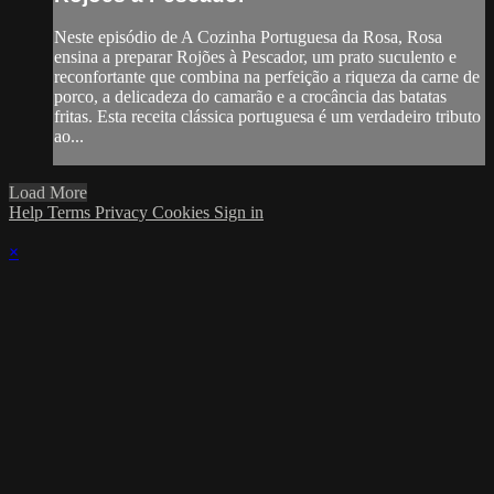
Neste episódio de A Cozinha Portuguesa da Rosa, Rosa
ensina a preparar Rojões à Pescador, um prato suculento e
reconfortante que combina na perfeição a riqueza da carne de
porco, a delicadeza do camarão e a crocância das batatas
fritas. Esta receita clássica portuguesa é um verdadeiro tributo
ao...
Load More
Help
Terms
Privacy
Cookies
Sign in
×