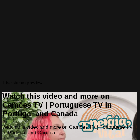
Live stream preview
Watch this video and more on
Camões TV | Portuguese TV in
Portugal and Canada
Watch this video and more on Camões TV | Portuguese TV
in Portugal and Canada