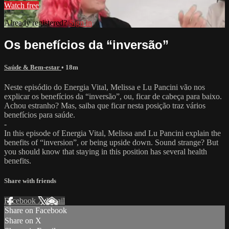
Watch free
Already registered?
Sign in
Os benefícios da “inversão”
Saúde & Bem-estar
• 18m
Neste episódio do Energia Vital, Melissa e Lu Pancini vão nos
explicar os benefícios da “inversão”, ou, ficar de cabeça para baixo.
Achou estranho? Mas, saiba que ficar nesta posição traz vários
benefícios para saúde.
-
In this episode of Energia Vital, Melissa and Lu Pancini explain the
benefits of “inversion”, or being upside down. Sound strange? But
you should know that staying in this position has several health
benefits.
Share with friends
Facebook
X
Email
Share on Facebook
Share on X