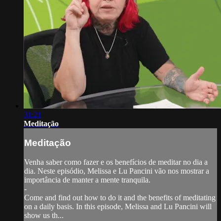
31:21
Meditação
Meditação
Venha saber como fazer e os benefícios de meditar no dia a
dia. Neste episódio, Melissa e Lu Pancini vão nos mostrar a
importância de manter a mente tranquila.
-
Come and find out how to do it and the benefits of meditating
on a daily basis. In this episode, Melissa and Lu Pancini will
show us th...