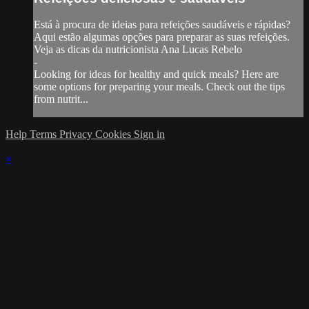
Está à procura de ideias para refeições saudáveis e rápidas?
Aqui estão algumas opções para preparar as suas refeições.
Veja as dicas da nutricionista Ana Lucas Rebelo
-
Looking for ideas for healthy and quick meals? Here are
some options for preparing your meals. Check out the tips
from nutrit...
Help
Terms
Privacy
Cookies
Sign in
×