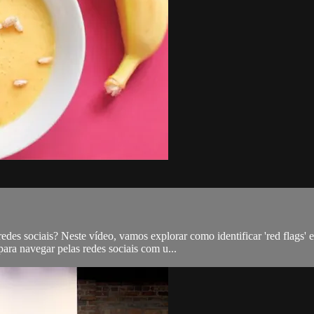
edes sociais? Neste vídeo, vamos explorar como identificar 'red flags' 
para navegar pelas redes sociais com u...