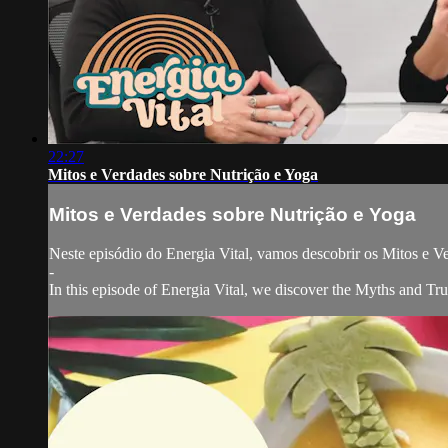
22:27
Mitos e Verdades sobre Nutrição e Yoga
Mitos e Verdades sobre Nutrição e Yoga
Neste episódio do Energia Vital, vamos descobrir os Mitos e V
-
In this episode of Energia Vital, we discover the Myths and Tr