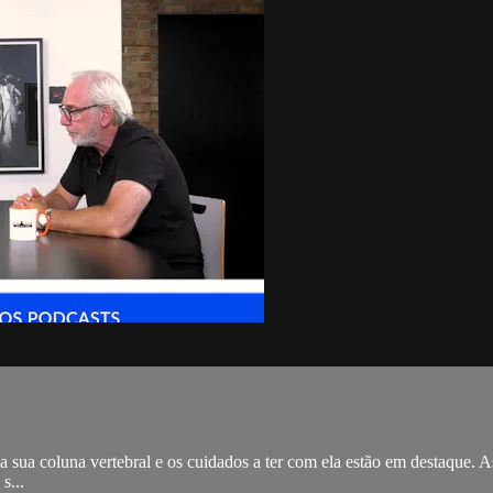
a sua coluna vertebral e os cuidados a ter com ela estão em destaque. 
s...