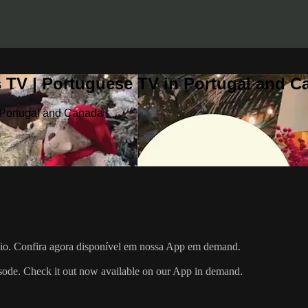
 TV | Portuguese TV in Portugal and C
 Portugal and Canada
sódio. Confira agora disponível em nossa App em demand.
pisode. Check it out now available on our App in demand.