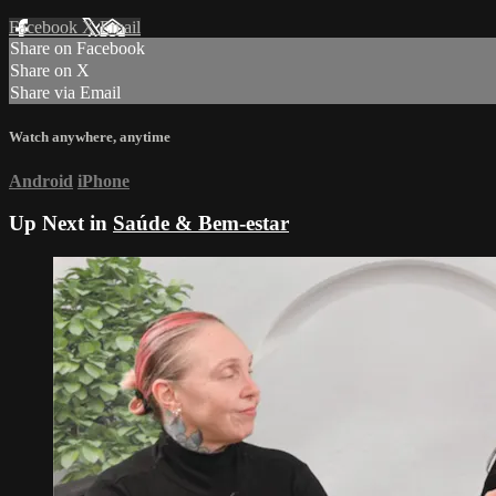
Facebook
X
Email
Share on Facebook
Share on X
Share via Email
Watch anywhere, anytime
Android
iPhone
Up Next in
Saúde & Bem-estar