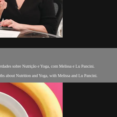
erdades sobre Nutrição e Yoga, com Melissa e Lu Pancini.
uths about Nutrition and Yoga, with Melissa and Lu Pancini.