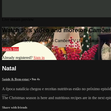
Live stream preview
Watch this video and more on Camões
Watch this video and more on Camões TV | Portuguese TV in
Watch free
Already registered?
Sign in
Natal
Saúde & Bem-estar
• 9m 4s
A época natalícia chegou e receitas nutritivas estão no próximo epi
___
The Christmas season is here and nutritious recipes are in the next e
Share with friends