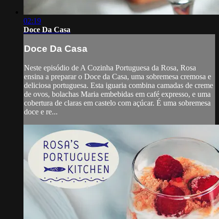
02:19
Doce Da Casa
Doce Da Casa
Neste episódio de A Cozinha Portuguesa da Rosa, Rosa
ensina a preparar o Doce da Casa, uma sobremesa cremosa e
deliciosa portuguesa. Esta iguaria combina camadas de creme
de ovos, bolachas Maria embebidas em café expresso, e uma
cobertura de claras em castelo com açúcar. É uma sobremesa
doce e re...