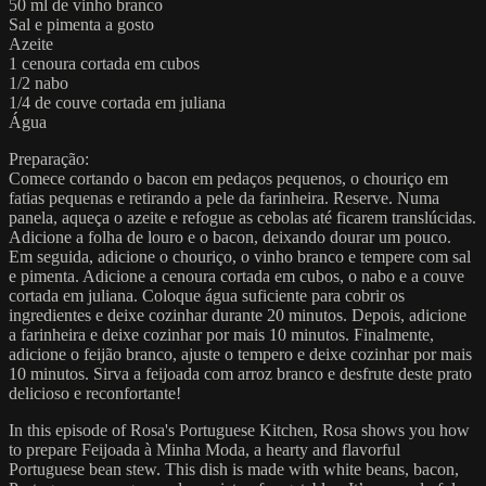
50 ml de vinho branco
Sal e pimenta a gosto
Azeite
1 cenoura cortada em cubos
1/2 nabo
1/4 de couve cortada em juliana
Água
Preparação:
Comece cortando o bacon em pedaços pequenos, o chouriço em
fatias pequenas e retirando a pele da farinheira. Reserve. Numa
panela, aqueça o azeite e refogue as cebolas até ficarem translúcidas.
Adicione a folha de louro e o bacon, deixando dourar um pouco.
Em seguida, adicione o chouriço, o vinho branco e tempere com sal
e pimenta. Adicione a cenoura cortada em cubos, o nabo e a couve
cortada em juliana. Coloque água suficiente para cobrir os
ingredientes e deixe cozinhar durante 20 minutos. Depois, adicione
a farinheira e deixe cozinhar por mais 10 minutos. Finalmente,
adicione o feijão branco, ajuste o tempero e deixe cozinhar por mais
10 minutos. Sirva a feijoada com arroz branco e desfrute deste prato
delicioso e reconfortante!
In this episode of Rosa's Portuguese Kitchen, Rosa shows you how
to prepare Feijoada à Minha Moda, a hearty and flavorful
Portuguese bean stew. This dish is made with white beans, bacon,