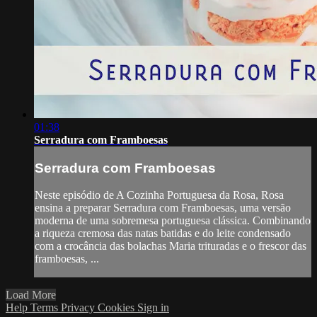
01:38
Serradura com Framboesas
Serradura com Framboesas
Neste episódio de A Cozinha Portuguesa da Rosa, Rosa
ensina a preparar Serradura com Framboesas, uma versão
moderna de uma sobremesa portuguesa clássica. Combinando
a riqueza cremosa das natas batidas e do leite condensado
com a crocância das bolachas Maria trituradas e o frescor das
framboesas, ...
Load More
Help
Terms
Privacy
Cookies
Sign in