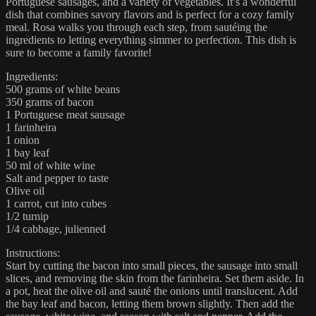
Portuguese sausages, and a variety of vegetables. It’s a wonderful
dish that combines savory flavors and is perfect for a cozy family
meal. Rosa walks you through each step, from sautéing the
ingredients to letting everything simmer to perfection. This dish is
sure to become a family favorite!
Ingredients:
500 grams of white beans
350 grams of bacon
1 Portuguese meat sausage
1 farinheira
1 onion
1 bay leaf
50 ml of white wine
Salt and pepper to taste
Olive oil
1 carrot, cut into cubes
1/2 turnip
1/4 cabbage, julienned
Instructions:
Start by cutting the bacon into small pieces, the sausage into small
slices, and removing the skin from the farinheira. Set them aside. In
a pot, heat the olive oil and sauté the onions until translucent. Add
the bay leaf and bacon, letting them brown slightly. Then add the