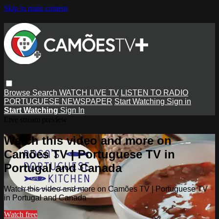
Skip to main content
Browse
Search
WATCH LIVE TV
LISTEN TO RADIO
PORTUGUESE NEWSPAPER
Start Watching
Sign in
Start Watching
Sign In
Live stream preview
Watch this video and more on
Camões TV | Portuguese TV in
Portugal and Canada
Watch this video and more on Camões TV | Portuguese TV
in Portugal and Canada
Watch free