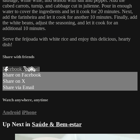
sausage, white wine, and season with salt and pepper. Add the
cubed carrots, turnip, and cabbage cut in julienne. Pour in enough
water to cover the ingredients and let it cook for 20 minutes. Next,
add the farinheira and let it cook for another 10 minutes. Finally, add
the white beans, adjust the seasoning, and let it cook for an
additional 10 minutes.
Serve the feijoada with white rice and enjoy this delicious, hearty
dish!
Share with friends
Facebook
X
Email
Share on Facebook
Share on X
Share via Email
Watch anywhere, anytime
Android
iPhone
Up Next in
Saúde & Bem-estar