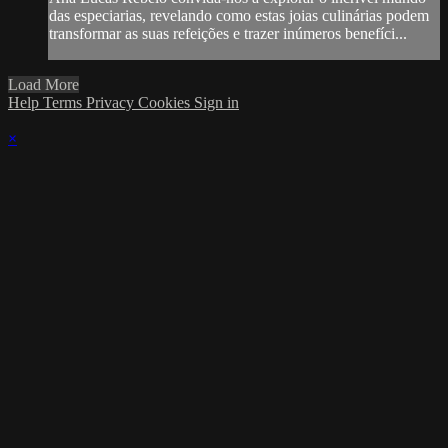
das especiarias, revelando como estas joias culinárias podem
transformar as suas refeições e trazer inúmeros benefíci...
Load More
Help
Terms
Privacy
Cookies
Sign in
×