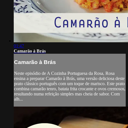
01:47
Camarão à Brás
Camarão à Brás
Neste episódio de A Cozinha Portuguesa da Rosa, Rosa
ensina a preparar Camarão à Brás, uma versão deliciosa deste
prato clássico português com um toque de marisco. Este prato
combina camarão tenro, batata frita crocante e ovos cremosos,
resultando numa refeição simples mas cheia de sabor. Com
alh...