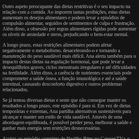
Outro aspeto preocupante das dietas restritivas é o seu impacto na
relação com a comida. Ao imporem tantas proibições, estas dietas
aumentam os desejos alimentares e podem levar a episódios de
compulsão alimentar, seguidos de sentimentos de culpa e frustração.
Além disso, a obsessão por regras alimentares rígidas pode aumentar
os níveis de ansiedade e stress, prejudicando o bem-estar mental.
A longo prazo, estas restrições alimentares podem afetar
negativamente o metabolismo, desacelerando-o e tornando a
manutenção do peso saudável mais difícil. Ana alerta também para o
impacto destas dietas na regulação hormonal, que pode levar a
desequilíbrios graves, ciclos menstruais irregulares e até dificuldades
na fertilidade. Além disso, a carência de nutrientes essenciais pode
comprometer a saúde óssea, a função imunológica e até a saúde
intestinal, causando desconforto digestivo e outros problemas
relacionados.
Se já tentou diversas dietas e sente que não consegue manter os
resultados a longo prazo, este episódio é para si. Em vez de dietas
temporárias e extremas, Ana partilha alternativas sustentáveis para
alcançar e manter um estilo de vida saudável. Através de uma
abordagem equilibrada, é possível perder peso, melhorar a saúde e
ganhar mais energia sem restrições desnecessárias.
Assista ao episódio completo de Healthy Bites no CamoesTV+ e