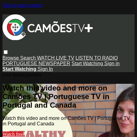
Skip to main content
Browse
Search
WATCH LIVE TV
LISTEN TO RADIO
PORTUGUESE NEWSPAPER
Start Watching
Sign in
Start Watching
Sign In
Live stream preview
Watch this video and more on
Camões TV | Portuguese TV in
Portugal and Canada
Watch this video and more on Camões TV | Portuguese TV
in Portugal and Canada
Watch free