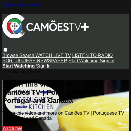
Skip to main content
Browse
Search
WATCH LIVE TV
LISTEN TO RADIO
PORTUGUESE NEWSPAPER
Start Watching
Sign in
Start Watching
Sign In
Live stream preview
Watch this video and more on
Camões TV | Portuguese TV in
Portugal and Canada
Watch this video and more on Camões TV | Portuguese TV
in Portugal and Canada
Watch free