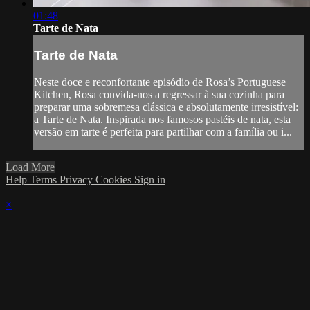
01:48
Tarte de Nata
Tarte de Nata
Neste doce e reconfortante episódio de Rosa’s Portuguese
Kitchen, Rosa convida-nos a regressar à sua cozinha para
preparar uma sobremesa clássica e absolutamente irresistível:
a Tarte de Nata. Inspirada nos famosos pastéis de nata, esta
versão em tarte é perfeita para partilhar com a família ou i...
Load More
Help
Terms
Privacy
Cookies
Sign in
×