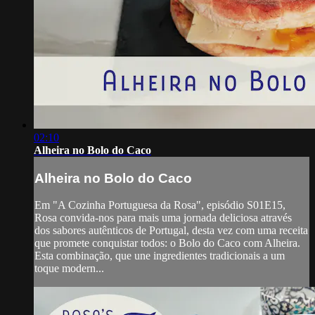
02:10
Alheira no Bolo do Caco
Alheira no Bolo do Caco
Em "A Cozinha Portuguesa da Rosa", episódio S01E15,
Rosa convida-nos para mais uma jornada deliciosa através
dos sabores autênticos de Portugal, desta vez com uma receita
que promete conquistar todos: o Bolo do Caco com Alheira.
Esta combinação, que une ingredientes tradicionais a um
toque modern...