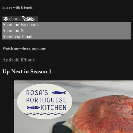
Share with friends
Facebook
X
Email
Share on Facebook
Share on X
Share via Email
Watch anywhere, anytime
Android
iPhone
Up Next in
Season 1