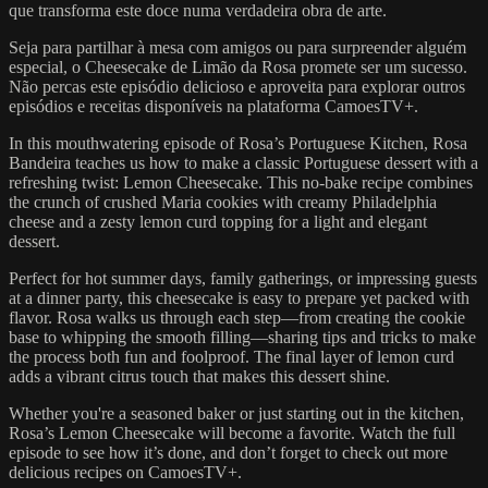
que transforma este doce numa verdadeira obra de arte.
Seja para partilhar à mesa com amigos ou para surpreender alguém
especial, o Cheesecake de Limão da Rosa promete ser um sucesso.
Não percas este episódio delicioso e aproveita para explorar outros
episódios e receitas disponíveis na plataforma CamoesTV+.
In this mouthwatering episode of Rosa’s Portuguese Kitchen, Rosa
Bandeira teaches us how to make a classic Portuguese dessert with a
refreshing twist: Lemon Cheesecake. This no-bake recipe combines
the crunch of crushed Maria cookies with creamy Philadelphia
cheese and a zesty lemon curd topping for a light and elegant
dessert.
Perfect for hot summer days, family gatherings, or impressing guests
at a dinner party, this cheesecake is easy to prepare yet packed with
flavor. Rosa walks us through each step—from creating the cookie
base to whipping the smooth filling—sharing tips and tricks to make
the process both fun and foolproof. The final layer of lemon curd
adds a vibrant citrus touch that makes this dessert shine.
Whether you're a seasoned baker or just starting out in the kitchen,
Rosa’s Lemon Cheesecake will become a favorite. Watch the full
episode to see how it’s done, and don’t forget to check out more
delicious recipes on CamoesTV+.