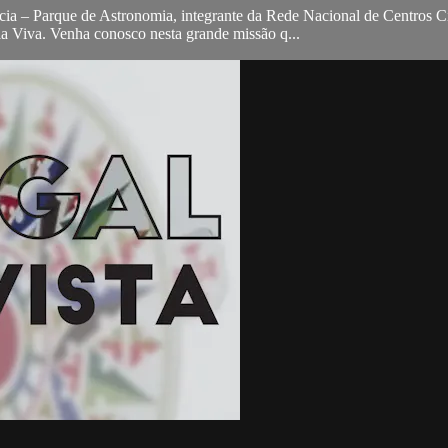
cia – Parque de Astronomia, integrante da Rede Nacional de Centros Ci
a Viva. Venha conosco nesta grande missão q...