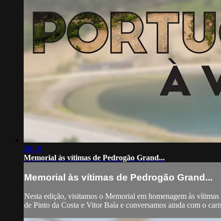
20:10
Memorial às vítimas de Pedrogão Grand...
Memorial às vítimas de Pedrogão Grand...
Nesta edição, visitamos o Memorial em homenagem às vítimas 
de Pinto da Costa e Vitor Baía e conversamos ainda com o cari