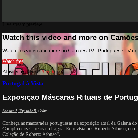
Live stream preview
Watch this video and more on Camões
Watch this video and more on Camões TV | Portuguese TV in
Watch free
Already registered?
Sign in
Portugal à Vista
Exposição Máscaras Rituais de Portug
Season 5, Episode 5
• 24m
Conheça as mascaradas portuguesas na exposição atual da Galeria do 
Campina dos Caretos da Lagoa. Entrevistamos Roberto Afonso, o colec
Coleção de Roberto Afonso".