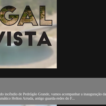
do incêndio de Pedrógão Grande, vamos acompanhar a inauguração das
smático Helton Arruda, antigo guarda-redes do F...