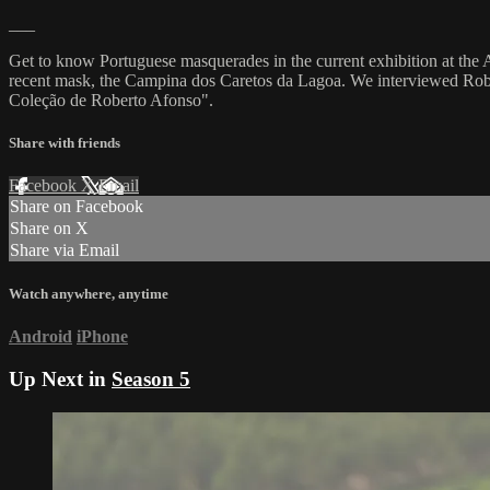
___
Get to know Portuguese masquerades in the current exhibition at the A
recent mask, the Campina dos Caretos da Lagoa. We interviewed Robert
Coleção de Roberto Afonso".
Share with friends
Facebook
X
Email
Share on Facebook
Share on X
Share via Email
Watch anywhere, anytime
Android
iPhone
Up Next in
Season 5