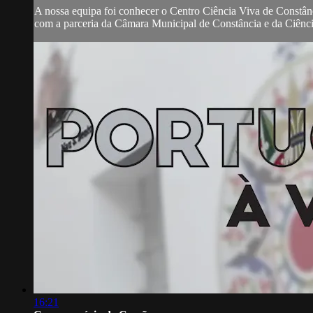
A nossa equipa foi conhecer o Centro Ciência Viva de Constân
com a parceria da Câmara Municipal de Constância e da Ciênci
16:21