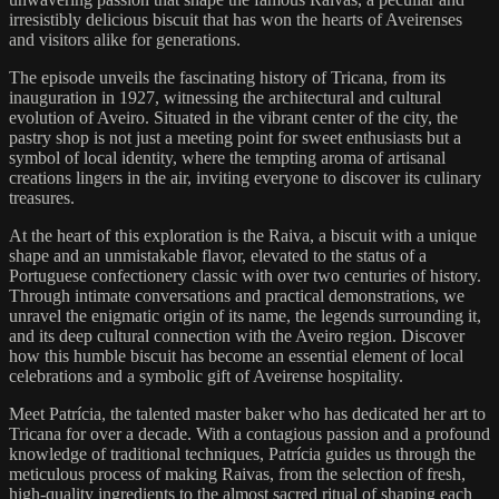
irresistibly delicious biscuit that has won the hearts of Aveirenses
and visitors alike for generations.
The episode unveils the fascinating history of Tricana, from its
inauguration in 1927, witnessing the architectural and cultural
evolution of Aveiro. Situated in the vibrant center of the city, the
pastry shop is not just a meeting point for sweet enthusiasts but a
symbol of local identity, where the tempting aroma of artisanal
creations lingers in the air, inviting everyone to discover its culinary
treasures.
At the heart of this exploration is the Raiva, a biscuit with a unique
shape and an unmistakable flavor, elevated to the status of a
Portuguese confectionery classic with over two centuries of history.
Through intimate conversations and practical demonstrations, we
unravel the enigmatic origin of its name, the legends surrounding it,
and its deep cultural connection with the Aveiro region. Discover
how this humble biscuit has become an essential element of local
celebrations and a symbolic gift of Aveirense hospitality.
Meet Patrícia, the talented master baker who has dedicated her art to
Tricana for over a decade. With a contagious passion and a profound
knowledge of traditional techniques, Patrícia guides us through the
meticulous process of making Raivas, from the selection of fresh,
high-quality ingredients to the almost sacred ritual of shaping each