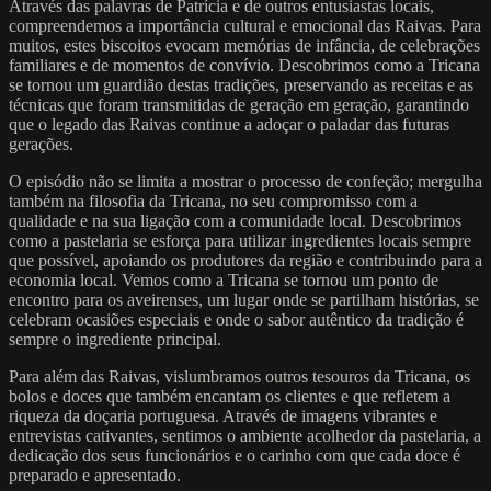
Através das palavras de Patrícia e de outros entusiastas locais,
compreendemos a importância cultural e emocional das Raivas. Para
muitos, estes biscoitos evocam memórias de infância, de celebrações
familiares e de momentos de convívio. Descobrimos como a Tricana
se tornou um guardião destas tradições, preservando as receitas e as
técnicas que foram transmitidas de geração em geração, garantindo
que o legado das Raivas continue a adoçar o paladar das futuras
gerações.
O episódio não se limita a mostrar o processo de confeção; mergulha
também na filosofia da Tricana, no seu compromisso com a
qualidade e na sua ligação com a comunidade local. Descobrimos
como a pastelaria se esforça para utilizar ingredientes locais sempre
que possível, apoiando os produtores da região e contribuindo para a
economia local. Vemos como a Tricana se tornou um ponto de
encontro para os aveirenses, um lugar onde se partilham histórias, se
celebram ocasiões especiais e onde o sabor autêntico da tradição é
sempre o ingrediente principal.
Para além das Raivas, vislumbramos outros tesouros da Tricana, os
bolos e doces que também encantam os clientes e que refletem a
riqueza da doçaria portuguesa. Através de imagens vibrantes e
entrevistas cativantes, sentimos o ambiente acolhedor da pastelaria, a
dedicação dos seus funcionários e o carinho com que cada doce é
preparado e apresentado.