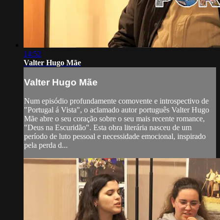
14:52
Valter Hugo Mãe
Valter Hugo Mãe
Num episódio profundamente comovente e introspectivo de
"Portugal á Vista", o aclamado autor português Valter Hugo
Mãe abre o seu coração sobre o seu mais recente romance,
"Deus na Escuridão". Esta obra literária nasceu de um
período de luto pessoal e necessidade emocional, inspirado
pela perda d...