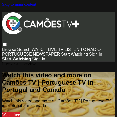
Skip to main content
Browse
Search
WATCH LIVE TV
LISTEN TO RADIO
PORTUGUESE NEWSPAPER
Start Watching
Sign in
Start Watching
Sign In
Live stream preview
Watch this video and more on
Camões TV | Portuguese TV in
Portugal and Canada
Watch this video and more on Camões TV | Portuguese TV
in Portugal and Canada
Watch free