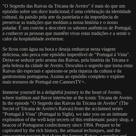
"O Segredo das Raivas da Tricana de Aveiro" é mais do que um
episódio sobre um doce tradicional; é uma celebração da identidade
cultural, da paixão pela arte da pastelaria e da importância de
preservar as tradições que moldam a nossa história e o nosso
paladar. É um convite a descobrir os sabores autênticos de Portugal,
a conhecer as pessoas que mantêm vivas estas tradições e a sentir o
calor da hospitalidade aveirense.
Se ficou com água na boca e deseja embarcar nesta viagem
deliciosa, não perca este episódio imperdível de "Portugal á Vista".
Deixe-se seduzir pelo aroma das Raivas, pela história da Tricana e
pela beleza da cidade de Aveiro. Descubra o segredo que torna estas
Raivas tão especiais e apaixone-se pela riqueza da cultura e da
gastronomia portuguesa. Assista ao episódio completo e explore
mais tesouros de Portugal em CamoesTV+.
Immerse yourself in a delightful journey to the heart of Aveiro,
where tradition and flavor intertwine at the iconic Tricana de Aveiro.
In the episode "O Segredo das Raivas da Tricana de Aveiro" (The
Secret of Tricana de Aveiro's Raivas) from the acclaimed series
"Portugal á Vista" (Portugal in Sight), we take you on an intimate
exploration of the well-kept secrets of this emblematic pastry shop, a
beacon of Portuguese confectionery since 1994. Prepare to be
captivated by the rich history, the artisanal techniques, and the
unwavering passion that shape the famous Raivas, a peculiar and