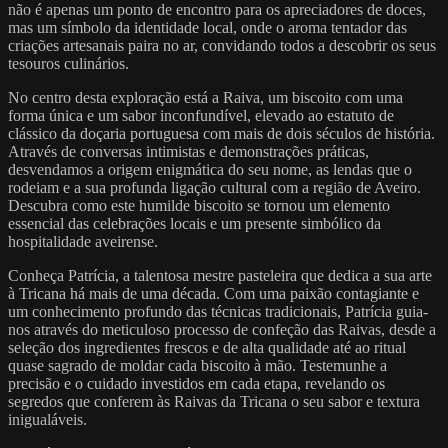
não é apenas um ponto de encontro para os apreciadores de doces,
mas um símbolo da identidade local, onde o aroma tentador das
criações artesanais paira no ar, convidando todos a descobrir os seus
tesouros culinários.
No centro desta exploração está a Raiva, um biscoito com uma
forma única e um sabor inconfundível, elevado ao estatuto de
clássico da doçaria portuguesa com mais de dois séculos de história.
Através de conversas intimistas e demonstrações práticas,
desvendamos a origem enigmática do seu nome, as lendas que o
rodeiam e a sua profunda ligação cultural com a região de Aveiro.
Descubra como este humilde biscoito se tornou um elemento
essencial das celebrações locais e um presente simbólico da
hospitalidade aveirense.
Conheça Patrícia, a talentosa mestre pasteleira que dedica a sua arte
à Tricana há mais de uma década. Com uma paixão contagiante e
um conhecimento profundo das técnicas tradicionais, Patrícia guia-
nos através do meticuloso processo de confeção das Raivas, desde a
seleção dos ingredientes frescos e de alta qualidade até ao ritual
quase sagrado de moldar cada biscoito à mão. Testemunhe a
precisão e o cuidado investidos em cada etapa, revelando os
segredos que conferem às Raivas da Tricana o seu sabor e textura
inigualáveis.