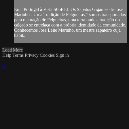
Em "Portugal à Vista S06E13: Os Sapatos Gigantes de José
Marinho - Uma Tradição de Felgueiras," somos transportados
para o coração de Felgueiras, uma terra onde a tradição do
calçado se entrelaça com a própria identidade da comunidade.
Conhecemos José Leite Marinho, um mestre sapateiro cuja
habil...
Load More
Help
Terms
Privacy
Cookies
Sign in
×