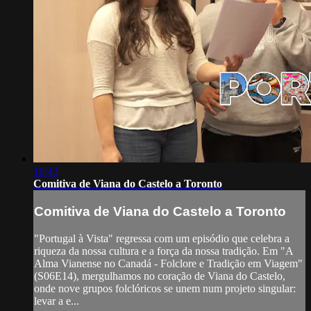
10:43
Comitiva de Viana do Castelo a Toronto
Comitiva de Viana do Castelo a Toronto
"Portugal à Vista" regressa com um episódio que celebra a
riqueza da nossa cultura e a força da nossa tradição. Em "A
Alma Vianense no Canadá - Folclore e Tradição em Viagem"
(S06E14), mergulhamos no coração de Viana do Castelo,
onde nove grupos folclóricos se unem num projeto singular:
levar a e...