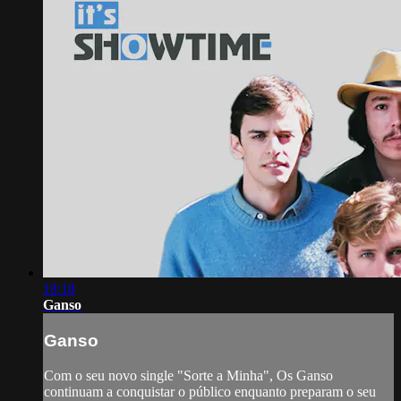
18:18
Ganso
Ganso
Com o seu novo single "Sorte a Minha", Os Ganso
continuam a conquistar o público enquanto preparam o seu