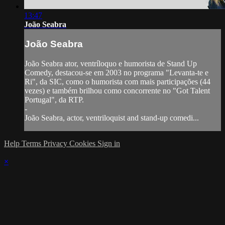
13:47
João Seabra
João Seabra
João Seabra ator, ventríloquo e humorista de Stand Up
Comedy, destacou-se em 2003 no programa "Levanta-te e
Ri", da SIC, como o humorista com mais participações (44
vezes) e também brilhou como concorrente no "Got Talent
Portugal", da RTP.
-
João Seabra, actor, ventriloquist and stand-up comedi...
Help
Terms
Privacy
Cookies
Sign in
×