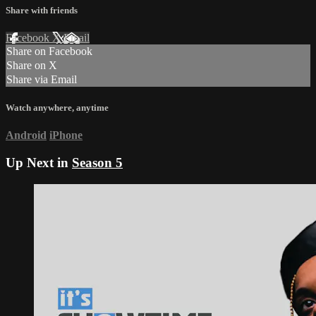
Share with friends
Facebook
X
Email
Share on Facebook
Share on X
Share via Email
Watch anywhere, anytime
Android
iPhone
Up Next in
Season 5