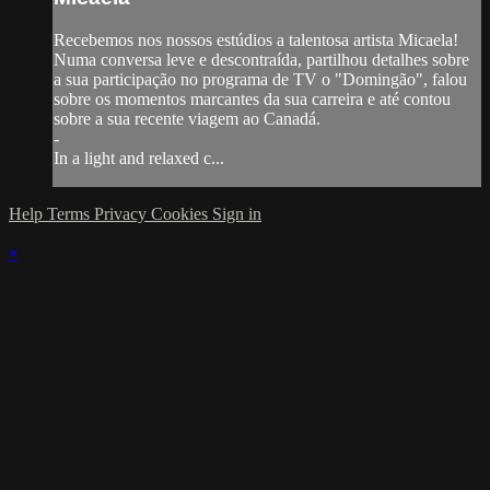
Recebemos nos nossos estúdios a talentosa artista Micaela!
Numa conversa leve e descontraída, partilhou detalhes sobre
a sua participação no programa de TV o "Domingão", falou
sobre os momentos marcantes da sua carreira e até contou
sobre a sua recente viagem ao Canadá.
-
In a light and relaxed c...
Help
Terms
Privacy
Cookies
Sign in
×