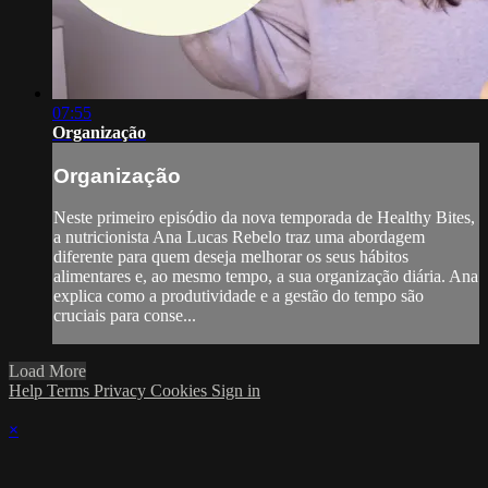
07:55
Organização
Organização
Neste primeiro episódio da nova temporada de Healthy Bites,
a nutricionista Ana Lucas Rebelo traz uma abordagem
diferente para quem deseja melhorar os seus hábitos
alimentares e, ao mesmo tempo, a sua organização diária. Ana
explica como a produtividade e a gestão do tempo são
cruciais para conse...
Load More
Help
Terms
Privacy
Cookies
Sign in
×