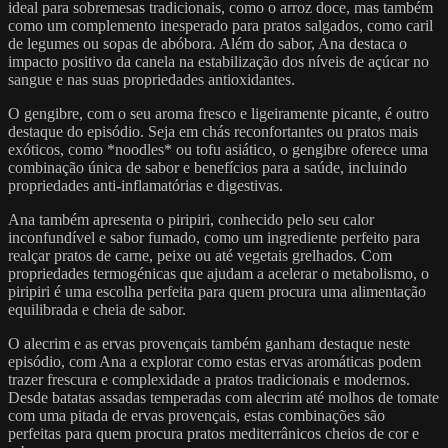
ideal para sobremesas tradicionais, como o arroz doce, mas também
como um complemento inesperado para pratos salgados, como caril
de legumes ou sopas de abóbora. Além do sabor, Ana destaca o
impacto positivo da canela na estabilização dos níveis de açúcar no
sangue e nas suas propriedades antioxidantes.
O gengibre, com o seu aroma fresco e ligeiramente picante, é outro
destaque do episódio. Seja em chás reconfortantes ou pratos mais
exóticos, como *noodles* ou tofu asiático, o gengibre oferece uma
combinação única de sabor e benefícios para a saúde, incluindo
propriedades anti-inflamatórias e digestivas.
Ana também apresenta o piripiri, conhecido pelo seu calor
inconfundível e sabor fumado, como um ingrediente perfeito para
realçar pratos de carne, peixe ou até vegetais grelhados. Com
propriedades termogénicas que ajudam a acelerar o metabolismo, o
piripiri é uma escolha perfeita para quem procura uma alimentação
equilibrada e cheia de sabor.
O alecrim e as ervas provençais também ganham destaque neste
episódio, com Ana a explorar como estas ervas aromáticas podem
trazer frescura e complexidade a pratos tradicionais e modernos.
Desde batatas assadas temperadas com alecrim até molhos de tomate
com uma pitada de ervas provençais, estas combinações são
perfeitas para quem procura pratos mediterrânicos cheios de cor e