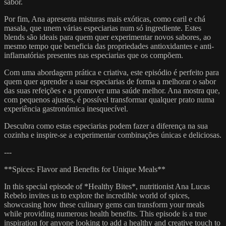
sabor.
Por fim, Ana apresenta misturas mais exóticas, como caril e chá
masala, que unem várias especiarias num só ingrediente. Estes
blends são ideais para quem quer experimentar novos sabores, ao
mesmo tempo que beneficia das propriedades antioxidantes e anti-
inflamatórias presentes nas especiarias que os compõem.
Com uma abordagem prática e criativa, este episódio é perfeito para
quem quer aprender a usar especiarias de forma a melhorar o sabor
das suas refeições e a promover uma saúde melhor. Ana mostra que,
com pequenos ajustes, é possível transformar qualquer prato numa
experiência gastronómica inesquecível.
Descubra como estas especiarias podem fazer a diferença na sua
cozinha e inspire-se a experimentar combinações únicas e deliciosas.
---
**Spices: Flavor and Benefits for Unique Meals**
In this special episode of *Healthy Bites*, nutritionist Ana Lucas
Rebelo invites us to explore the incredible world of spices,
showcasing how these culinary gems can transform your meals
while providing numerous health benefits. This episode is a true
inspiration for anyone looking to add a healthy and creative touch to