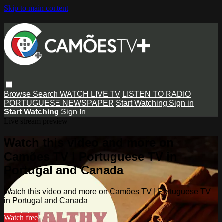
Skip to main content
Browse
Search
WATCH LIVE TV
LISTEN TO RADIO
PORTUGUESE NEWSPAPER
Start Watching
Sign in
Start Watching
Sign In
Live stream preview
Watch this video and more on
Camões TV | Portuguese TV in
Portugal and Canada
Watch this video and more on Camões TV | Portuguese TV
in Portugal and Canada
Watch free