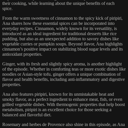
their cooking, while learning about the unique benefits of each
spice.
From the warm sweetness of cinnamon to the spicy kick of piripiri,
Ana shares how these essential spices can be incorporated into
everyday recipes. Cinnamon, widely known for its versatility, is
introduced as an ideal ingredient for traditional desserts like rice
pudding, but also as an unexpected addition to savory dishes like
vegetable curries or pumpkin soups. Beyond flavor, Ana highlights
cinnamon’s positive impact on stabilizing blood sugar levels and its
antioxidant properties.
Ginger, with its fresh and slightly spicy aroma, is another highlight
of the episode. Whether in comforting teas or more exotic dishes like
noodles or Asian-style tofu, ginger offers a unique combination of
flavor and health benefits, including anti-inflammatory and digestive
properties.
Ana also features piripiri, known for its unmistakable heat and
smoky flavor, as a perfect ingredient to enhance meat, fish, or even
grilled vegetable dishes. With thermogenic properties that help boost
metabolism, piripiri is an excellent choice for those seeking a
balanced and flavorful diet.
Rosemary and herbes de Provence also shine in this episode, as Ana