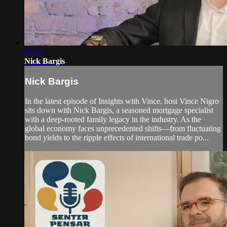
01:06
Nick Bargis
Nick Bargis
In the latest episode of Insights with Vince, host Vince Nigro
sits down with Nick Bargis, a seasoned mortgage specialist
with a deep-rooted family legacy in the industry. As the
global economy faces unprecedented shifts—from fluctuating
bond yields to the ripple effects of international trade po...