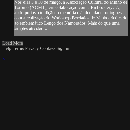
Nos dias 3 e 10 de março, a Associação Cultural do Minho de
Toronto (ACMT), em colaboração com a EmbroideryCA,
abriu portas à tradição, à memória e à identidade portuguesa
com a realização do Workshop Bordados do Minho, dedicado
ao emblemático Lenço dos Namorados. Mais do que uma
simples atividad...
Load More
Help
Terms
Privacy
Cookies
Sign in
×