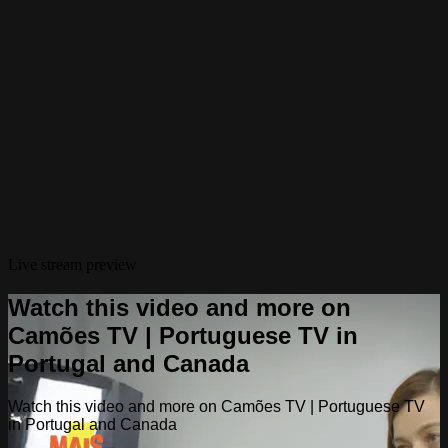
Live stream preview
Watch this video and more on
Camões TV | Portuguese TV in
Portugal and Canada
Watch this video and more on Camões TV | Portuguese TV
in Portugal and Canada