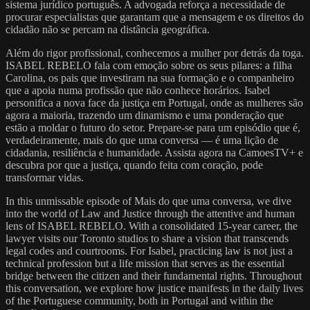
sistema jurídico português. A advogada reforça a necessidade de
procurar especialistas que garantam que a mensagem e os direitos do
cidadão não se percam na distância geográfica.
Além do rigor profissional, conhecemos a mulher por detrás da toga.
ISABEL REBELO fala com emoção sobre os seus pilares: a filha
Carolina, os pais que investiram na sua formação e o companheiro
que a apoia numa profissão que não conhece horários. Isabel
personifica a nova face da justiça em Portugal, onde as mulheres são
agora a maioria, trazendo um dinamismo e uma ponderação que
estão a moldar o futuro do setor. Prepare-se para um episódio que é,
verdadeiramente, mais do que uma conversa — é uma lição de
cidadania, resiliência e humanidade. Assista agora na CamoesTV+ e
descubra por que a justiça, quando feita com coração, pode
transformar vidas.
In this unmissable episode of Mais do que uma conversa, we dive
into the world of Law and Justice through the attentive and human
lens of ISABEL REBELO. With a consolidated 15-year career, the
lawyer visits our Toronto studios to share a vision that transcends
legal codes and courtrooms. For Isabel, practicing law is not just a
technical profession but a life mission that serves as the essential
bridge between the citizen and their fundamental rights. Throughout
this conversation, we explore how justice manifests in the daily lives
of the Portuguese community, both in Portugal and within the