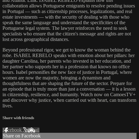
and Atlantic Link. ISABEL REBELO explains how this
collaboration allows Portuguese emigrants to resolve pending issues
in Portugal — such as citizenship processes, legalizations, and real
estate investments — with the security of dealing with those who
speak the same language and understand the specificities of the
Portuguese legal system. The lawyer reinforces the need to seek
specialists who ensure that the citizen's message and rights are not
lost across geographical distances.
Beyond professional rigor, we get to know the woman behind the
robe. ISABEL REBELO speaks with emotion about her pillars: her
daughter Carolina, her parents who invested in her education, and
her partner who supports her in a profession that knows no office
hours. Isabel personifies the new face of justice in Portugal, where
women are now the majority, bringing a dynamism and
thoughtfulness that are shaping the future of the sector. Prepare for
an episode that is truly more than just a conversation — it is a lesson
in citizenship, resilience, and humanity. Watch now on CamoesTV+
and discover why justice, when carried out with heart, can transform
lives.
Share with friends
Facebook
X
Email
Share on Facebook