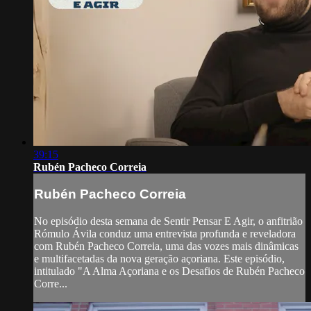
39:15
Rubén Pacheco Correia
Rubén Pacheco Correia
No episódio desta semana de Sentir Pensar E Agir, o anfitrião
Rómulo Ávila conduz uma entrevista profunda e reveladora
com Rubén Pacheco Correia, uma das vozes mais dinâmicas
e multifacetadas da nova geração açoriana. Este episódio,
intitulado "A Alma Açoriana e os Desafios de Rubén Pacheco
Corre...