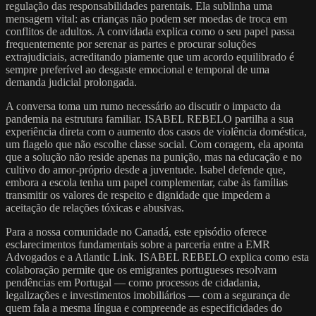
regulação das responsabilidades parentais. Ela sublinha uma
mensagem vital: as crianças não podem ser moedas de troca em
conflitos de adultos. A convidada explica como o seu papel passa
frequentemente por serenar as partes e procurar soluções
extrajudiciais, acreditando piamente que um acordo equilibrado é
sempre preferível ao desgaste emocional e temporal de uma
demanda judicial prolongada.
A conversa toma um rumo necessário ao discutir o impacto da
pandemia na estrutura familiar. ISABEL REBELO partilha a sua
experiência direta com o aumento dos casos de violência doméstica,
um flagelo que não escolhe classe social. Com coragem, ela aponta
que a solução não reside apenas na punição, mas na educação e no
cultivo do amor-próprio desde a juventude. Isabel defende que,
embora a escola tenha um papel complementar, cabe às famílias
transmitir os valores de respeito e dignidade que impedem a
aceitação de relações tóxicas e abusivas.
Para a nossa comunidade no Canadá, este episódio oferece
esclarecimentos fundamentais sobre a parceria entre a EMR
Advogados e a Atlantic Link. ISABEL REBELO explica como esta
colaboração permite que os emigrantes portugueses resolvam
pendências em Portugal — como processos de cidadania,
legalizações e investimentos imobiliários — com a segurança de
quem fala a mesma língua e compreende as especificidades do