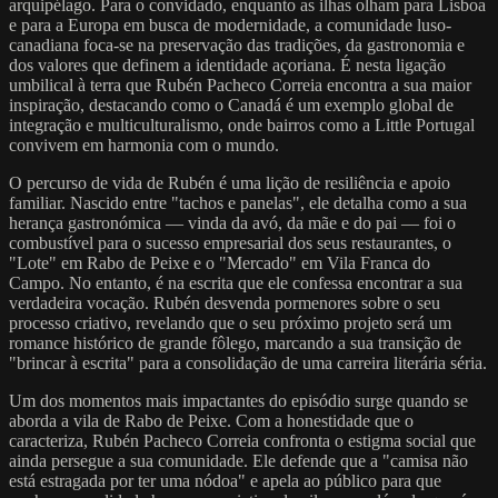
arquipélago. Para o convidado, enquanto as ilhas olham para Lisboa
e para a Europa em busca de modernidade, a comunidade luso-
canadiana foca-se na preservação das tradições, da gastronomia e
dos valores que definem a identidade açoriana. É nesta ligação
umbilical à terra que Rubén Pacheco Correia encontra a sua maior
inspiração, destacando como o Canadá é um exemplo global de
integração e multiculturalismo, onde bairros como a Little Portugal
convivem em harmonia com o mundo.
O percurso de vida de Rubén é uma lição de resiliência e apoio
familiar. Nascido entre "tachos e panelas", ele detalha como a sua
herança gastronómica — vinda da avó, da mãe e do pai — foi o
combustível para o sucesso empresarial dos seus restaurantes, o
"Lote" em Rabo de Peixe e o "Mercado" em Vila Franca do
Campo. No entanto, é na escrita que ele confessa encontrar a sua
verdadeira vocação. Rubén desvenda pormenores sobre o seu
processo criativo, revelando que o seu próximo projeto será um
romance histórico de grande fôlego, marcando a sua transição de
"brincar à escrita" para a consolidação de uma carreira literária séria.
Um dos momentos mais impactantes do episódio surge quando se
aborda a vila de Rabo de Peixe. Com a honestidade que o
caracteriza, Rubén Pacheco Correia confronta o estigma social que
ainda persegue a sua comunidade. Ele defende que a "camisa não
está estragada por ter uma nódoa" e apela ao público para que