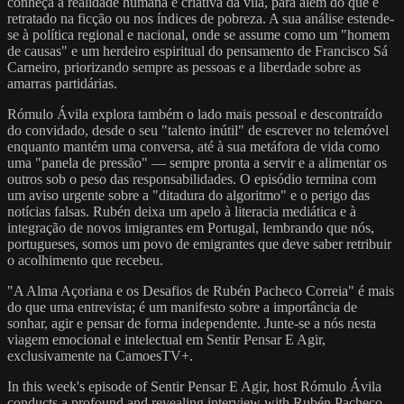
conheça a realidade humana e criativa da vila, para além do que é
retratado na ficção ou nos índices de pobreza. A sua análise estende-
se à política regional e nacional, onde se assume como um "homem
de causas" e um herdeiro espiritual do pensamento de Francisco Sá
Carneiro, priorizando sempre as pessoas e a liberdade sobre as
amarras partidárias.
Rómulo Ávila explora também o lado mais pessoal e descontraído
do convidado, desde o seu "talento inútil" de escrever no telemóvel
enquanto mantém uma conversa, até à sua metáfora de vida como
uma "panela de pressão" — sempre pronta a servir e a alimentar os
outros sob o peso das responsabilidades. O episódio termina com
um aviso urgente sobre a "ditadura do algoritmo" e o perigo das
notícias falsas. Rubén deixa um apelo à literacia mediática e à
integração de novos imigrantes em Portugal, lembrando que nós,
portugueses, somos um povo de emigrantes que deve saber retribuir
o acolhimento que recebeu.
"A Alma Açoriana e os Desafios de Rubén Pacheco Correia" é mais
do que uma entrevista; é um manifesto sobre a importância de
sonhar, agir e pensar de forma independente. Junte-se a nós nesta
viagem emocional e intelectual em Sentir Pensar E Agir,
exclusivamente na CamoesTV+.
In this week's episode of Sentir Pensar E Agir, host Rómulo Ávila
conducts a profound and revealing interview with Rubén Pacheco