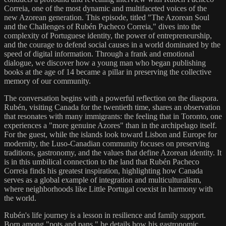
Correia, one of the most dynamic and multifaceted voices of the
new Azorean generation. This episode, titled "The Azorean Soul
and the Challenges of Rubén Pacheco Correia," dives into the
complexity of Portuguese identity, the power of entrepreneurship,
and the courage to defend social causes in a world dominated by the
speed of digital information. Through a frank and emotional
dialogue, we discover how a young man who began publishing
books at the age of 14 became a pillar in preserving the collective
memory of our community.
The conversation begins with a powerful reflection on the diaspora.
Rubén, visiting Canada for the twentieth time, shares an observation
that resonates with many immigrants: the feeling that in Toronto, one
experiences a "more genuine Azores" than in the archipelago itself.
For the guest, while the islands look toward Lisbon and Europe for
modernity, the Luso-Canadian community focuses on preserving
traditions, gastronomy, and the values that define Azorean identity. It
is in this umbilical connection to the land that Rubén Pacheco
Correia finds his greatest inspiration, highlighting how Canada
serves as a global example of integration and multiculturalism,
where neighborhoods like Little Portugal coexist in harmony with
the world.
Rubén's life journey is a lesson in resilience and family support.
Born among "pots and pans," he details how his gastronomic