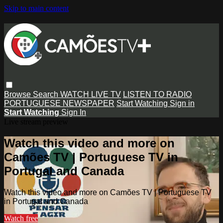
Skip to main content
Browse
Search
WATCH LIVE TV
LISTEN TO RADIO
PORTUGUESE NEWSPAPER
Start Watching
Sign in
Start Watching
Sign In
Live stream preview
Watch this video and more on
Camões TV | Portuguese TV in
Portugal and Canada
Watch this video and more on Camões TV | Portuguese TV
in Portugal and Canada
Watch free