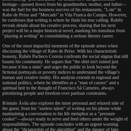
heritage—passed down from his grandmother, mother, and father—
was the fuel for the business success of his restaurants, "Lote" in
Rabo de Peixe and "Mercado" in Vila Franca do Campo. However,
he confesses that writing is where he finds his true calling. Rubén
reveals details about his creative process, sharing that his next
project will be a major historical novel, marking his transition from
"playing at writing" to consolidating a serious literary career.
One of the most impactful moments of the episode arises when
discussing the village of Rabo de Peixe. With his characteristic
honesty, Rubén Pacheco Correia confronts the social stigma that still
haunts his community. He argues that "the shirt isn't ruined just
because it has a stain" and urges the public to look beyond the
fictional portrayals or poverty indices to understand the village's
human and creative reality. His analysis extends to regional and
national politics, where he identifies as a "man of causes" and a
spiritual heir to the thought of Francisco Sá Carneiro, always
prioritizing people and freedom over partisan constraints.
Rómulo Ávila also explores the more personal and relaxed side of
the guest, from his "useless talent" of writing on his phone while
maintaining a conversation to his life metaphor as a "pressure
cooker"—always ready to serve and feed others under the weight of
responsibilities. The episode concludes with an urgent warning
about the "dictatorship of the algorithm" and the danger of fake