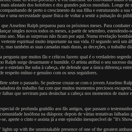
ais afastado dos holofotes e dos grandes palcos mundiais. Longe de ser
 acompanhando de perto o crescimento da sua filha e estruturando a sua 
r e uma necessidade quase física de voltar a sentir a pulsação do públ
a que Anselmo Ralph preparou para os próximos meses. Para combater o
ançar singles novos todos os meses, a partir de setembro, estendendo-se
imo ano. Mas as surpresas não ficam por aqui. Numa revelação bombásti
 vertente espiritual muito importante na sua vida. O segundo será um á
 mas também as suas camadas mais duras, as deceções, o trabalho diár
pergunta que muitos fãs e críticos fazem: qual é o verdadeiro segredo 
 Ralph surge desarmante e humilde. O artista atribui o seu sucesso du
o estrelato lhe suba à cabeça, ele defende que a única diferença entre s
o de respeito mútuo e genuíno com os seus seguidores.
ete sobre o passado. Se pudesse cruzar-se com o jovem Anselmo Ralph d
ssaladora do trabalho faz com que muitos momentos preciosos escapem, 
s e falhas que serviram para desinchar a cabeça nos momentos de maior
ecial de profunda gratidão aos fãs antigos, que passam o testemunho 
comunidade lusófona na diáspora: depois de várias tentativas falhadas 
se, aperte o cinto e assista já a este episódio inesquecível de "It's 
e" lights up with the unmistakable presence of one of the greatest amb