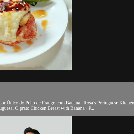
abor Único do Peito de Frango com Banana | Rosa’s Portuguese Kitchen
tuguesa. O prato Chicken Breast with Banana - P...