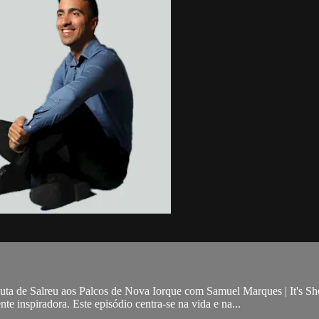
Pauta de Salreu aos Palcos de Nova Iorque com Samuel Marques | It's
 inspiradora. Este episódio centra-se na vida e na...