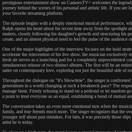
prestigious entertainment show on CamoesTV+ welcomes the legendary 
journey behind the scenes of his personal and artistic life. If you are l
your favorite streaming platform.
The episode begins with a deeply emotional musical performance, where
Ralph opens his heart about his recent time away from the spotlight and
matters, closely following his daughter's growth and structuring his pe
create, and an almost physical need to feel the pulse of the audience o
One of the major highlights of the interview focuses on the bold stra
accelerate the reinvention of his live show, the musician exclusively r
fresh air serves as a launching pad for a completely unprecedented con
simultaneous release of two distinct albums. The first will be an entirel
satire on contemporary love, exploring not just the beautiful side of r
Throughout the dialogue on "It's Showtime", the singer is confronted wi
generations in a world changing at such a breakneck pace? The respon
manage fame. Firmly refusing to stand on a pedestal or let stardom go t
a point to treat everyone as an equal, establishing a bond of mutual an
The conversation takes an even more emotional turn when the musician
family, and true friends much more. The singer recognizes that the ov
younger self about past mistakes. For him, it was precisely those slip
artist he is today.