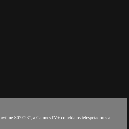
 Showtime S07E23", a CamoesTV+ convida os telespetadores a