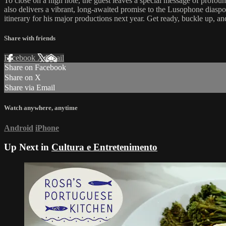
To close on a high note, the guest leaves a special message of profoun
also delivers a vibrant, long-awaited promise to the Lusophone diaspo
itinerary for his major productions next year. Get ready, buckle up,
Share with friends
Facebook
X
Email
Share on Facebook
Share on X
Share via Email
Watch anywhere, anytime
Android
iPhone
Up Next in
Cultura e Entretenimento