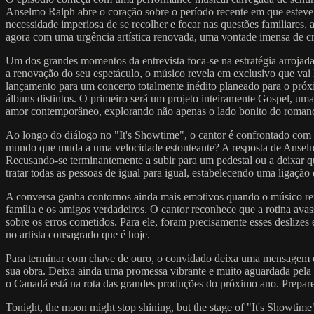
Anselmo Ralph abre o coração sobre o período recente em que esteve m
necessidade imperiosa de se recolher e focar nas questões familiares,
agora com uma urgência artística renovada, uma vontade imensa de cria
Um dos grandes momentos da entrevista foca-se na estratégia arrojad
a renovação do seu espetáculo, o músico revela em exclusivo que vai l
lançamento para um concerto totalmente inédito planeado para o próx
álbuns distintos. O primeiro será um projeto inteiramente Gospel, uma
amor contemporâneo, explorando não apenas o lado bonito do romance,
Ao longo do diálogo no "It's Showtime", o cantor é confrontado com a 
mundo que muda a uma velocidade estonteante? A resposta de Anselmo
Recusando-se terminantemente a subir para um pedestal ou a deixar que 
tratar todas as pessoas de igual para igual, estabelecendo uma ligaçã
A conversa ganha contornos ainda mais emotivos quando o músico refl
família e os amigos verdadeiros. O cantor reconhece que a rotina ava
sobre os erros cometidos. Para ele, foram precisamente esses deslize
no artista consagrado que é hoje.
Para terminar com chave de ouro, o convidado deixa uma mensagem esp
sua obra. Deixa ainda uma promessa vibrante e muito aguardada pela 
o Canadá está na rota das grandes produções do próximo ano. Prepare-
Tonight, the moon might stop shining, but the stage of "It's Showtim