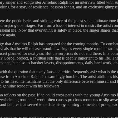
singer and songwriter Anselmo Ralph for an interview filled with sur
ooking for a story of resilience, passion for art, and an exclusive glimpse
 the poetic lyrics and striking voice of the guest set an intimate tone
 major global stages. Far from a loss of interest in music, the artist co
rsonal life. Now that everything is safely in place, the singer shares th
nce again.
tegy that Anselmo Ralph has prepared for the coming months. To combat 
eveals that he will release brand-new singles every single month, startin
cert planned for next year. But the surprises do not end there. In a bom
y Gospel project, a spiritual side that is deeply important to his life. T
omance, but also its harsher layers, disappointments, daily hard work, an
th the question that many fans and critics frequently ask: what is the t
se from Anselmo Ralph is disarmingly humble. The artist attributes his
o his head, he maintains that the only difference between himself and his
d genuine respect with his followers.
 reflects on the past. If he could cross paths with the young Anselmo 
erwhelming routine of work often causes precious moments to slip away, y
s and failures that served to deflate his ego during moments of pride, t