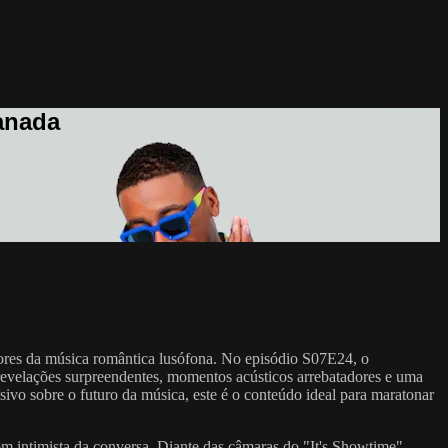
anada
dores da música romântica lusófona. No episódio S07E24, o
evelações surpreendentes, momentos acústicos arrebatadores e uma
sivo sobre o futuro da música, este é o conteúdo ideal para maratonar
m intimista da conversa. Diante das câmaras do "It's Showtime",