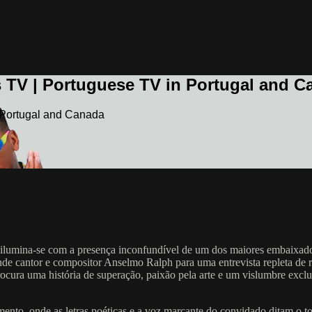
 TV | Portuguese TV in Portugal and C
 Portugal and Canada
me" ilumina-se com a presença inconfundível de um dos maiores embaixa
e cantor e compositor Anselmo Ralph para uma entrevista repleta de r
procura uma história de superação, paixão pela arte e um vislumbre exclu
to, onde as letras poéticas e a voz marcante do convidado ditam o to