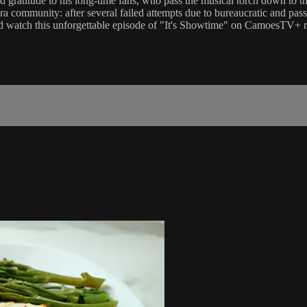
d gratitude to his long-time fans, who pass the musical torch down to th
ra community: after several failed attempts due to bureaucratic and pas
 and watch this unforgettable episode of "It's Showtime" on CamoesTV+ 