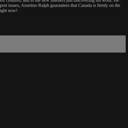
eir children, and to the new listeners just discovering his work. He
sport issues, Anselmo Ralph guarantees that Canada is firmly on the
right now!