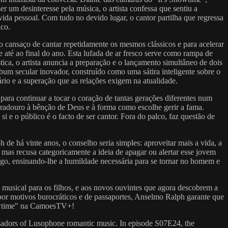
 um desinteresse pela música, o artista confessa que sentiu a
vida pessoal. Com tudo no devido lugar, o cantor partilha que regressa
ico.
 cansaço de cantar repetidamente os mesmos clássicos e para acelerar
 até ao final do ano. Esta lufada de ar fresco serve como rampa de
ca, o artista anuncia a preparação e o lançamento simultâneo de dois
lbum secular inovador, construído como uma sátira inteligente sobre o
io e a superação que as relações exigem na atualidade.
para continuar a tocar o coração de tantas gerações diferentes num
radouro à bênção de Deus e à forma como escolhe gerir a fama.
i e o público é o facto de ser cantor. Fora do palco, faz questão de
e há vinte anos, o conselho seria simples: aproveitar mais a vida, a
mas recusa categoricamente a ideia de apagar ou alertar esse jovem
 ego, ensinando-lhe a humildade necessária para se tornar no homem e
musical para os filhos, e aos novos ouvintes que agora descobrem a
por motivos burocráticos e de passaportes, Anselmo Ralph garante que
Showtime" na CamoesTV+!
assadors of Lusophone romantic music. In episode S07E24, the