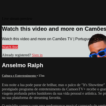
Live stream preview
Watch this video and more on Camões
Watch this video and more on Camões TV | Portuguese TV in
Watch free
Already registered?
Sign in
Anselmo Ralph
Cultura e Entretenimento
• 15m
Esta noite a lua pode parar de brilhar, mas o palco de "It's Showti
prestigiado programa de entretenimento da CamoesTV+ recebe o grand
viagem profunda pelos bastidores da sua vida pessoal e artística. Se 
na sua plataforma de streaming favorita.
O episódio começa com uma performance musical carregada de sentimen