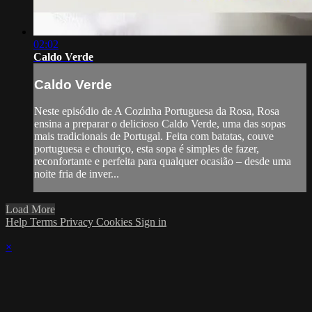
02:02
Caldo Verde
Caldo Verde
Neste episódio de A Cozinha Portuguesa da Rosa, Rosa
ensina a preparar o delicioso Caldo Verde, uma das sopas
mais tradicionais de Portugal. Feita com batatas, couve
portuguesa e chouriço, esta sopa é simples de fazer,
reconfortante e perfeita para qualquer ocasião – desde uma
noite fria de inver...
Load More
Help
Terms
Privacy
Cookies
Sign in
×