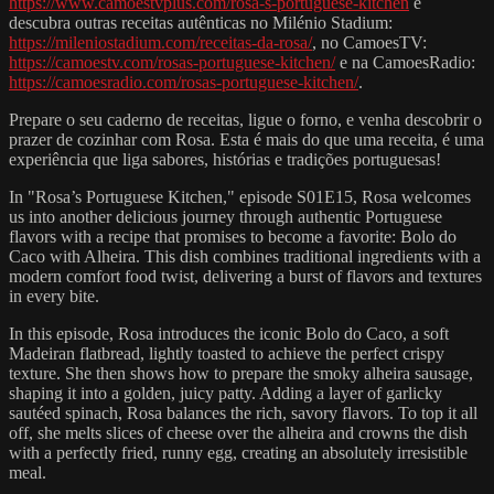
https://www.camoestvplus.com/rosa-s-portuguese-kitchen
e
descubra outras receitas autênticas no Milénio Stadium:
https://mileniostadium.com/receitas-da-rosa/
, no CamoesTV:
https://camoestv.com/rosas-portuguese-kitchen/
e na CamoesRadio:
https://camoesradio.com/rosas-portuguese-kitchen/
.
Prepare o seu caderno de receitas, ligue o forno, e venha descobrir o
prazer de cozinhar com Rosa. Esta é mais do que uma receita, é uma
experiência que liga sabores, histórias e tradições portuguesas!
In "Rosa’s Portuguese Kitchen," episode S01E15, Rosa welcomes
us into another delicious journey through authentic Portuguese
flavors with a recipe that promises to become a favorite: Bolo do
Caco with Alheira. This dish combines traditional ingredients with a
modern comfort food twist, delivering a burst of flavors and textures
in every bite.
In this episode, Rosa introduces the iconic Bolo do Caco, a soft
Madeiran flatbread, lightly toasted to achieve the perfect crispy
texture. She then shows how to prepare the smoky alheira sausage,
shaping it into a golden, juicy patty. Adding a layer of garlicky
sautéed spinach, Rosa balances the rich, savory flavors. To top it all
off, she melts slices of cheese over the alheira and crowns the dish
with a perfectly fried, runny egg, creating an absolutely irresistible
meal.