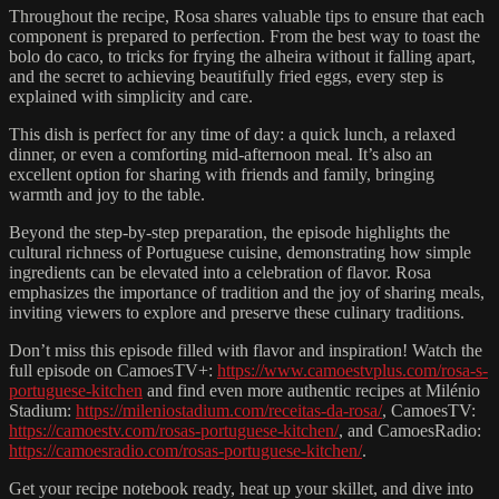
Throughout the recipe, Rosa shares valuable tips to ensure that each
component is prepared to perfection. From the best way to toast the
bolo do caco, to tricks for frying the alheira without it falling apart,
and the secret to achieving beautifully fried eggs, every step is
explained with simplicity and care.
This dish is perfect for any time of day: a quick lunch, a relaxed
dinner, or even a comforting mid-afternoon meal. It’s also an
excellent option for sharing with friends and family, bringing
warmth and joy to the table.
Beyond the step-by-step preparation, the episode highlights the
cultural richness of Portuguese cuisine, demonstrating how simple
ingredients can be elevated into a celebration of flavor. Rosa
emphasizes the importance of tradition and the joy of sharing meals,
inviting viewers to explore and preserve these culinary traditions.
Don’t miss this episode filled with flavor and inspiration! Watch the
full episode on CamoesTV+:
https://www.camoestvplus.com/rosa-s-
portuguese-kitchen
and find even more authentic recipes at Milénio
Stadium:
https://mileniostadium.com/receitas-da-rosa/
, CamoesTV:
https://camoestv.com/rosas-portuguese-kitchen/
, and CamoesRadio:
https://camoesradio.com/rosas-portuguese-kitchen/
.
Get your recipe notebook ready, heat up your skillet, and dive into