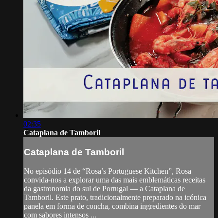
02:35
Cataplana de Tamboril
Cataplana de Tamboril
No episódio 14 de “Rosa’s Portuguese Kitchen”, Rosa
convida-nos a explorar uma das mais emblemáticas receitas
da gastronomia do sul de Portugal — a Cataplana de
Tamboril. Este prato, tradicionalmente preparado na icónica
panela em forma de concha, combina ingredientes do mar
com sabores intensos ...