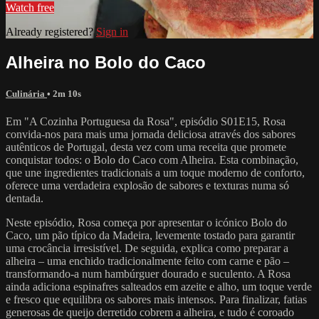
Watch free
Already registered?
Sign in
Alheira no Bolo do Caco
Culinária
• 2m 10s
Em "A Cozinha Portuguesa da Rosa", episódio S01E15, Rosa
convida-nos para mais uma jornada deliciosa através dos sabores
autênticos de Portugal, desta vez com uma receita que promete
conquistar todos: o Bolo do Caco com Alheira. Esta combinação,
que une ingredientes tradicionais a um toque moderno de conforto,
oferece uma verdadeira explosão de sabores e texturas numa só
dentada.
Neste episódio, Rosa começa por apresentar o icónico Bolo do
Caco, um pão típico da Madeira, levemente tostado para garantir
uma crocância irresistível. De seguida, explica como preparar a
alheira – uma enchido tradicionalmente feito com carne e pão –
transformando-a num hambúrguer dourado e suculento. A Rosa
ainda adiciona espinafres salteados em azeite e alho, um toque verde
e fresco que equilibra os sabores mais intensos. Para finalizar, fatias
generosas de queijo derretido cobrem a alheira, e tudo é coroado