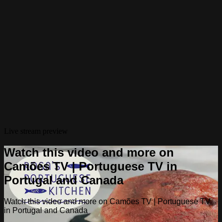
Live stream preview
Watch this video and more on
Camões TV | Portuguese TV in
Portugal and Canada
Watch this video and more on Camões TV | Portuguese TV
in Portugal and Canada