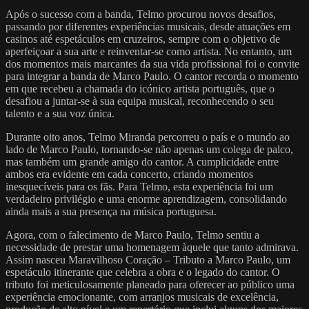
Após o sucesso com a banda, Telmo procurou novos desafios,
passando por diferentes experiências musicais, desde atuações em
casinos até espetáculos em cruzeiros, sempre com o objetivo de
aperfeiçoar a sua arte e reinventar-se como artista. No entanto, um
dos momentos mais marcantes da sua vida profissional foi o convite
para integrar a banda de Marco Paulo. O cantor recorda o momento
em que recebeu a chamada do icónico artista português, que o
desafiou a juntar-se à sua equipa musical, reconhecendo o seu
talento e a sua voz única.
Durante oito anos, Telmo Miranda percorreu o país e o mundo ao
lado de Marco Paulo, tornando-se não apenas um colega de palco,
mas também um grande amigo do cantor. A cumplicidade entre
ambos era evidente em cada concerto, criando momentos
inesquecíveis para os fãs. Para Telmo, esta experiência foi um
verdadeiro privilégio e uma enorme aprendizagem, consolidando
ainda mais a sua presença na música portuguesa.
Agora, com o falecimento de Marco Paulo, Telmo sentiu a
necessidade de prestar uma homenagem àquele que tanto admirava.
Assim nasceu Maravilhoso Coração – Tributo a Marco Paulo, um
espetáculo itinerante que celebra a obra e o legado do cantor. O
tributo foi meticulosamente planeado para oferecer ao público uma
experiência emocionante, com arranjos musicais de excelência,