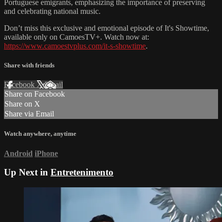
Portuguese emigrants, emphasizing the importance of preserving
and celebrating national music.
Don’t miss this exclusive and emotional episode of It's Showtime,
available only on CamoesTV+. Watch now at:
https://www.camoestvplus.com/it-s-showtime
.
Share with friends
Facebook
X
Email
Share on Facebook
Share on X
Share via Email
Watch anywhere, anytime
Android
iPhone
Up Next in
Entretenimento