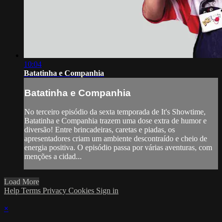
10:04
Batatinha e Companhia
Batatinha e Companhia
No terceiro episódio da sexta temporada de It's Showtime,
Batatinha e Companhia trazem uma dose extra de humor e
diversão! Entre brincadeiras, caretas e piadas, os
apresentadores criam um ambiente descontraído e cheio de
energia positiva. O episódio passa por várias aventuras, com
menções a cidad...
Load More
Help
Terms
Privacy
Cookies
Sign in
×