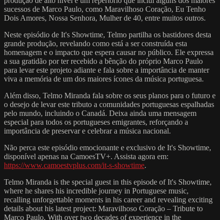
produção de alto nível e um repertório que inclui alguns dos maiores
sucessos de Marco Paulo, como Maravilhoso Coração, Eu Tenho
Dois Amores, Nossa Senhora, Mulher de 40, entre muitos outros.
Neste episódio de It's Showtime, Telmo partilha os bastidores desta
grande produção, revelando como está a ser construída esta
homenagem e o impacto que espera causar no público. Ele expressa
a sua gratidão por ter recebido a bênção do próprio Marco Paulo
para levar este projeto adiante e fala sobre a importância de manter
viva a memória de um dos maiores ícones da música portuguesa.
Além disso, Telmo Miranda fala sobre os seus planos para o futuro e
o desejo de levar este tributo a comunidades portuguesas espalhadas
pelo mundo, incluindo o Canadá. Deixa ainda uma mensagem
especial para todos os portugueses emigrantes, reforçando a
importância de preservar e celebrar a música nacional.
Não perca este episódio emocionante e exclusivo de It's Showtime,
disponível apenas na CamoesTV+. Assista agora em:
https://www.camoestvplus.com/it-s-showtime
.
Telmo Miranda is the special guest in this episode of It's Showtime,
where he shares his incredible journey in Portuguese music,
recalling unforgettable moments in his career and revealing exciting
details about his latest project: Maravilhoso Coração – Tribute to
Marco Paulo. With over two decades of experience in the