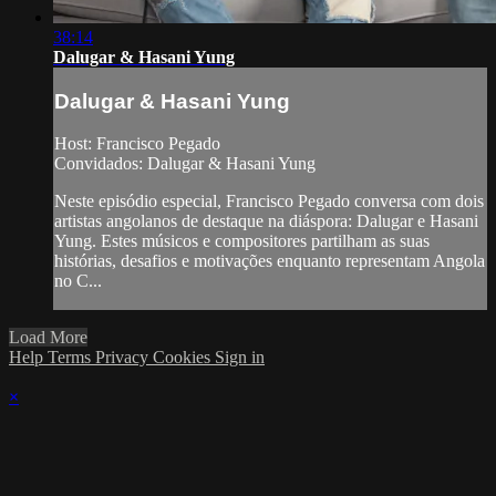
38:14
Dalugar & Hasani Yung
Dalugar & Hasani Yung
Host: Francisco Pegado
Convidados: Dalugar & Hasani Yung
Neste episódio especial, Francisco Pegado conversa com dois
artistas angolanos de destaque na diáspora: Dalugar e Hasani
Yung. Estes músicos e compositores partilham as suas
histórias, desafios e motivações enquanto representam Angola
no C...
Load More
Help
Terms
Privacy
Cookies
Sign in
×