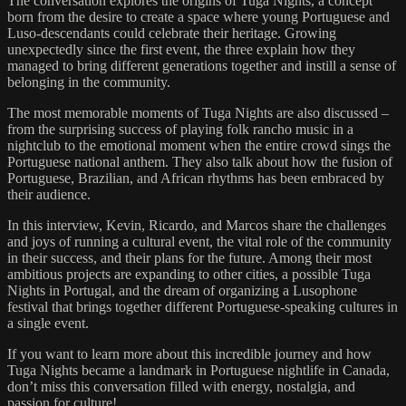
The conversation explores the origins of Tuga Nights, a concept
born from the desire to create a space where young Portuguese and
Luso-descendants could celebrate their heritage. Growing
unexpectedly since the first event, the three explain how they
managed to bring different generations together and instill a sense of
belonging in the community.
The most memorable moments of Tuga Nights are also discussed –
from the surprising success of playing folk rancho music in a
nightclub to the emotional moment when the entire crowd sings the
Portuguese national anthem. They also talk about how the fusion of
Portuguese, Brazilian, and African rhythms has been embraced by
their audience.
In this interview, Kevin, Ricardo, and Marcos share the challenges
and joys of running a cultural event, the vital role of the community
in their success, and their plans for the future. Among their most
ambitious projects are expanding to other cities, a possible Tuga
Nights in Portugal, and the dream of organizing a Lusophone
festival that brings together different Portuguese-speaking cultures in
a single event.
If you want to learn more about this incredible journey and how
Tuga Nights became a landmark in Portuguese nightlife in Canada,
don’t miss this conversation filled with energy, nostalgia, and
passion for culture!