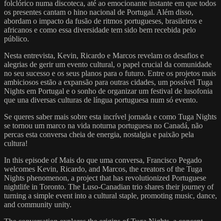
folclórico numa discoteca, até ao emocionante instante em que todos
os presentes cantam o hino nacional de Portugal. Além disso,
abordam o impacto da fusão de ritmos portugueses, brasileiros e
africanos e como essa diversidade tem sido bem recebida pelo
público.
Nesta entrevista, Kevin, Ricardo e Marcos revelam os desafios e
alegrias de gerir um evento cultural, o papel crucial da comunidade
no seu sucesso e os seus planos para o futuro. Entre os projetos mais
ambiciosos estão a expansão para outras cidades, um possível Tuga
Nights em Portugal e o sonho de organizar um festival de lusofonia
que una diversas culturas de língua portuguesa num só evento.
Se queres saber mais sobre esta incrível jornada e como Tuga Nights
se tornou um marco na vida noturna portuguesa no Canadá, não
percas esta conversa cheia de energia, nostalgia e paixão pela
cultura!
In this episode of Mais do que uma conversa, Francisco Pegado
welcomes Kevin, Ricardo, and Marcos, the creators of the Tuga
Nights phenomenon, a project that has revolutionized Portuguese
nightlife in Toronto. The Luso-Canadian trio shares their journey of
turning a simple event into a cultural staple, promoting music, dance,
and community unity.