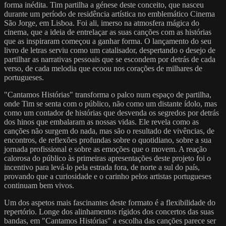
forma inédita. Tim partilha a génese deste conceito, que nasceu
durante um período de residência artística no emblemático Cinema
São Jorge, em Lisboa. Foi ali, imerso na atmosfera mágica do
cinema, que a ideia de entrelaçar as suas canções com as histórias
que as inspiraram começou a ganhar forma. O lançamento do seu
livro de letras serviu como um catalisador, despertando o desejo de
partilhar as narrativas pessoais que se escondem por detrás de cada
verso, de cada melodia que ecoou nos corações de milhares de
portugueses.
"Cantamos Histórias" transforma o palco num espaço de partilha,
onde Tim se senta com o público, não como um distante ídolo, mas
como um contador de histórias que desvenda os segredos por detrás
dos hinos que embalaram as nossas vidas. Ele revela como as
canções não surgem do nada, mas são o resultado de vivências, de
encontros, de reflexões profundas sobre o quotidiano, sobre a sua
jornada profissional e sobre as emoções que o movem. A reação
calorosa do público às primeiras apresentações deste projeto foi o
incentivo para levá-lo pela estrada fora, de norte a sul do país,
provando que a curiosidade e o carinho pelos artistas portugueses
continuam bem vivos.
Um dos aspetos mais fascinantes deste formato é a flexibilidade do
repertório. Longe dos alinhamentos rígidos dos concertos das suas
bandas, em "Cantamos Histórias" a escolha das canções parece ser