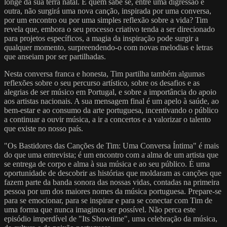
longe da sua terra natal. E quem sabe se, entre uma digressão e
outra, não surgirá uma nova canção, inspirada por uma conversa,
por um encontro ou por uma simples reflexão sobre a vida? Tim
revela que, embora o seu processo criativo tenda a ser direcionado
para projetos específicos, a magia da inspiração pode surgir a
qualquer momento, surpreendendo-o com novas melodias e letras
que anseiam por ser partilhadas.
Nesta conversa franca e honesta, Tim partilha também algumas
reflexões sobre o seu percurso artístico, sobre os desafios e as
alegrias de ser músico em Portugal, e sobre a importância do apoio
aos artistas nacionais. A sua mensagem final é um apelo à saúde, ao
bem-estar e ao consumo da arte portuguesa, incentivando o público
a continuar a ouvir música, a ir a concertos e a valorizar o talento
que existe no nosso país.
"Os Bastidores das Canções de Tim: Uma Conversa Íntima" é mais
do que uma entrevista; é um encontro com a alma de um artista que
se entrega de corpo e alma à sua música e ao seu público. É uma
oportunidade de descobrir as histórias que moldaram as canções que
fazem parte da banda sonora das nossas vidas, contadas na primeira
pessoa por um dos maiores nomes da música portuguesa. Prepare-se
para se emocionar, para se inspirar e para se conectar com Tim de
uma forma que nunca imaginou ser possível. Não perca este
episódio imperdível de "Its Showtime", uma celebração da música,