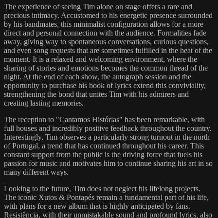
The experience of seeing Tim alone on stage offers a rare and
precious intimacy. Accustomed to his energetic presence surrounded
by his bandmates, this minimalist configuration allows for a more
direct and personal connection with the audience. Formalities fade
away, giving way to spontaneous conversations, curious questions,
and even song requests that are sometimes fulfilled in the heat of the
moment. It is a relaxed and welcoming environment, where the
sharing of stories and emotions becomes the common thread of the
night. At the end of each show, the autograph session and the
opportunity to purchase his book of lyrics extend this conviviality,
strengthening the bond that unites Tim with his admirers and
creating lasting memories.
The reception to "Cantamos Histórias" has been remarkable, with
full houses and incredibly positive feedback throughout the country.
Interestingly, Tim observes a particularly strong turnout in the north
of Portugal, a trend that has continued throughout his career. This
constant support from the public is the driving force that fuels his
passion for music and motivates him to continue sharing his art in so
many different ways.
Looking to the future, Tim does not neglect his lifelong projects.
The iconic Xutos & Pontapés remain a fundamental part of his life,
with plans for a new album that is highly anticipated by fans.
Resistência, with their unmistakable sound and profound lyrics, also