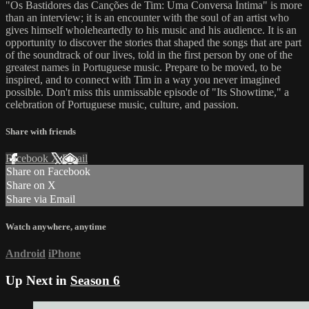
"Os Bastidores das Canções de Tim: Uma Conversa Íntima" is more
than an interview; it is an encounter with the soul of an artist who
gives himself wholeheartedly to his music and his audience. It is an
opportunity to discover the stories that shaped the songs that are part
of the soundtrack of our lives, told in the first person by one of the
greatest names in Portuguese music. Prepare to be moved, to be
inspired, and to connect with Tim in a way you never imagined
possible. Don't miss this unmissable episode of "Its Showtime," a
celebration of Portuguese music, culture, and passion.
Share with friends
Facebook
X
Email
Share on Facebook
Share on X
Share via Email
Watch anywhere, anytime
Android
iPhone
Up Next in
Season 6