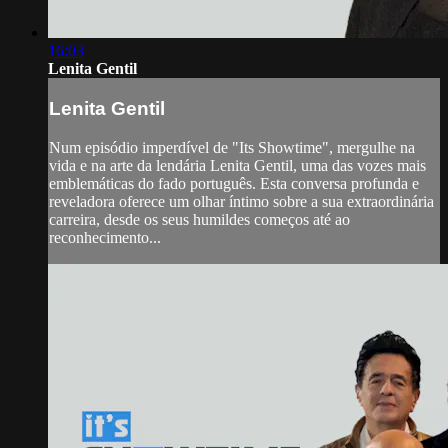
16:03
Lenita Gentil
Lenita Gentil
Num episódio imperdível de "Its Showtime", mergulhe na
vida e na arte da lendária Lenita Gentil, uma das vozes mais
emblemáticas do fado português. Esta conversa profunda e
reveladora oferece um olhar íntimo sobre a sua extraordinária
carreira, desde os seus humildes começos até ao
reconhecimento...