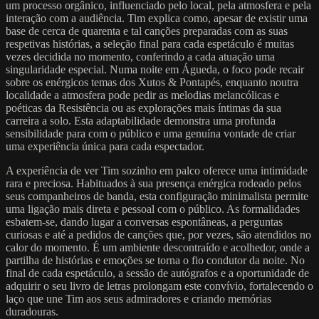
um processo orgânico, influenciado pelo local, pela atmosfera e pela
interação com a audiência. Tim explica como, apesar de existir uma
base de cerca de quarenta e tal canções preparadas com as suas
respetivas histórias, a seleção final para cada espetáculo é muitas
vezes decidida no momento, conferindo a cada atuação uma
singularidade especial. Numa noite em Águeda, o foco pode recair
sobre os enérgicos temas dos Xutos & Pontapés, enquanto noutra
localidade a atmosfera pode pedir as melodias melancólicas e
poéticas da Resistência ou as explorações mais íntimas da sua
carreira a solo. Esta adaptabilidade demonstra uma profunda
sensibilidade para com o público e uma genuína vontade de criar
uma experiência única para cada espectador.
A experiência de ver Tim sozinho em palco oferece uma intimidade
rara e preciosa. Habituados à sua presença enérgica rodeado pelos
seus companheiros de banda, esta configuração minimalista permite
uma ligação mais direta e pessoal com o público. As formalidades
esbatem-se, dando lugar a conversas espontâneas, a perguntas
curiosas e até a pedidos de canções que, por vezes, são atendidos no
calor do momento. É um ambiente descontraído e acolhedor, onde a
partilha de histórias e emoções se torna o fio condutor da noite. No
final de cada espetáculo, a sessão de autógrafos e a oportunidade de
adquirir o seu livro de letras prolongam este convívio, fortalecendo o
laço que une Tim aos seus admiradores e criando memórias
duradouras.