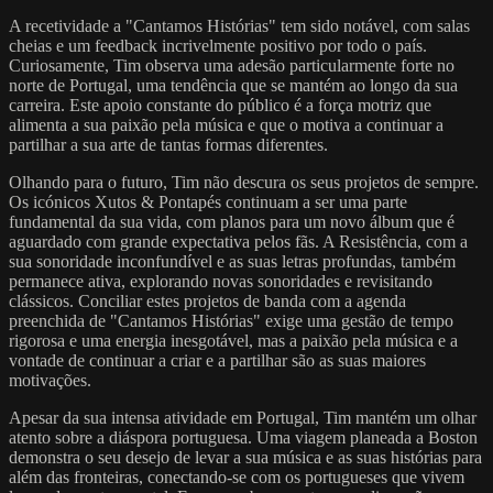
A recetividade a "Cantamos Histórias" tem sido notável, com salas
cheias e um feedback incrivelmente positivo por todo o país.
Curiosamente, Tim observa uma adesão particularmente forte no
norte de Portugal, uma tendência que se mantém ao longo da sua
carreira. Este apoio constante do público é a força motriz que
alimenta a sua paixão pela música e que o motiva a continuar a
partilhar a sua arte de tantas formas diferentes.
Olhando para o futuro, Tim não descura os seus projetos de sempre.
Os icónicos Xutos & Pontapés continuam a ser uma parte
fundamental da sua vida, com planos para um novo álbum que é
aguardado com grande expectativa pelos fãs. A Resistência, com a
sua sonoridade inconfundível e as suas letras profundas, também
permanece ativa, explorando novas sonoridades e revisitando
clássicos. Conciliar estes projetos de banda com a agenda
preenchida de "Cantamos Histórias" exige uma gestão de tempo
rigorosa e uma energia inesgotável, mas a paixão pela música e a
vontade de continuar a criar e a partilhar são as suas maiores
motivações.
Apesar da sua intensa atividade em Portugal, Tim mantém um olhar
atento sobre a diáspora portuguesa. Uma viagem planeada a Boston
demonstra o seu desejo de levar a sua música e as suas histórias para
além das fronteiras, conectando-se com os portugueses que vivem