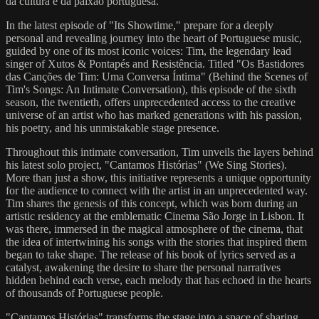
da cultura e da paixão portuguesa.
In the latest episode of "Its Showtime," prepare for a deeply
personal and revealing journey into the heart of Portuguese music,
guided by one of its most iconic voices: Tim, the legendary lead
singer of Xutos & Pontapés and Resistência. Titled "Os Bastidores
das Canções de Tim: Uma Conversa Íntima" (Behind the Scenes of
Tim's Songs: An Intimate Conversation), this episode of the sixth
season, the twentieth, offers unprecedented access to the creative
universe of an artist who has marked generations with his passion,
his poetry, and his unmistakable stage presence.
Throughout this intimate conversation, Tim unveils the layers behind
his latest solo project, "Cantamos Histórias" (We Sing Stories).
More than just a show, this initiative represents a unique opportunity
for the audience to connect with the artist in an unprecedented way.
Tim shares the genesis of this concept, which was born during an
artistic residency at the emblematic Cinema São Jorge in Lisbon. It
was there, immersed in the magical atmosphere of the cinema, that
the idea of intertwining his songs with the stories that inspired them
began to take shape. The release of his book of lyrics served as a
catalyst, awakening the desire to share the personal narratives
hidden behind each verse, each melody that has echoed in the hearts
of thousands of Portuguese people.
"Cantamos Histórias" transforms the stage into a space of sharing,