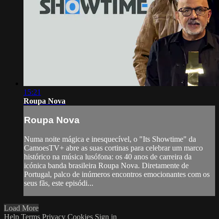
15:21
Roupa Nova
Roupa Nova
Numa noite mágica e inesquecível, o "Its Showtime" da
CamoesTV+ abre as suas cortinas para celebrar um marco
histórico na música lusófona: os 40 anos de carreira da
icónica banda brasileira Roupa Nova. Diretamente de
Portugal, palco de inúmeros encontros emocionantes com os
seus fãs, este episódi...
Load More
Help
Terms
Privacy
Cookies
Sign in